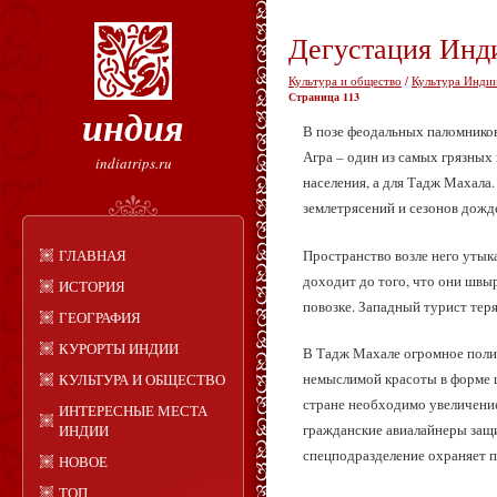
Дегустация Инд
Культура и общество
/
Культура Индии
Страница 113
индия
В позе феодальных паломников 
Агра – один из самых грязных
indiatrips.ru
населения, а для Тадж Махала.
землетрясений и сезонов дожд
Пространство возле него утык
ГЛАВНАЯ
доходит до того, что они швы
ИСТОРИЯ
повозке. Западный турист теря
ГЕОГРАФИЯ
КУРОРТЫ ИНДИИ
В Тадж Махале огромное полиц
немыслимой красоты в форме ц
КУЛЬТУРА И ОБЩЕСТВО
стране необходимо увеличение
ИНТЕРЕСНЫЕ МЕСТА
гражданские авиалайнеры защ
ИНДИИ
спецподразделение охраняет п
НОВОЕ
ТОП