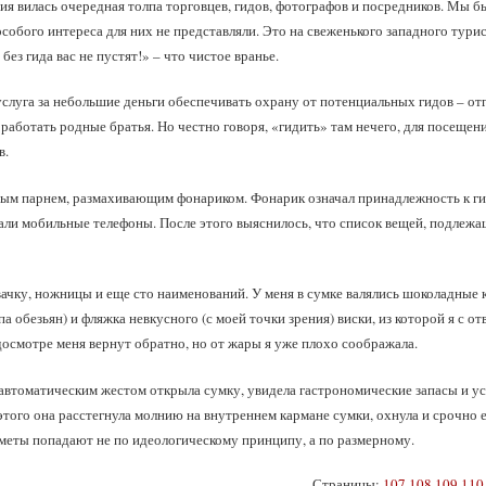
ия вилась очередная толпа торговцев, гидов, фотографов и посредников. Мы 
собого интереса для них не представляли. Это на свеженького западного тури
 без гида вас не пустят!» – что чистое вранье.
услуга за небольшие деньги обеспечивать охрану от потенциальных гидов – от
 работать родные братья. Но честно говоря, «гидить» там нечего, для посеще
в.
дым парнем, размахивающим фонариком. Фонарик означал принадлежность к г
али мобильные телефоны. После этого выяснилось, что список вещей, подлежащ
жвачку, ножницы и еще сто наименований. У меня в сумке валялись шоколадные
упа обезьян) и фляжка невкусного (с моей точки зрения) виски, из которой я с 
досмотре меня вернут обратно, но от жары я уже плохо соображала.
автоматическим жестом открыла сумку, увидела гастрономические запасы и уст
 этого она расстегнула молнию на внутреннем кармане сумки, охнула и срочно е
меты попадают не по идеологическому принципу, а по размерному.
Страницы:
107
108
109
110