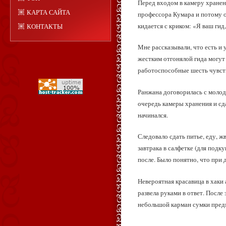
Перед входом в камеру хранен
КАРТА САЙТА
профессора Кумара и потому о
кидается с криком: «Я ваш гид,
КОНТАКТЫ
Мне рассказывали, что есть и 
жестким отгонялой гида могут
работоспособные шесть чувст
Ранжана договорилась с моло
очередь камеры хранения и сд
начинался.
Следовало сдать питье, еду, 
завтрака в салфетке (для подк
после. Было понятно, что при 
Невероятная красавица в хаки 
развела руками в ответ. После
небольшой карман сумки пред