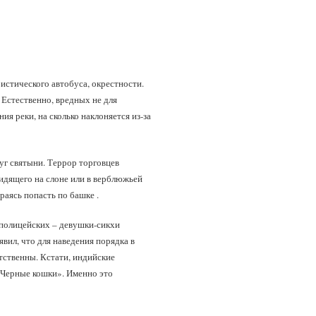
ристического автобуса, окрестности.
 Естественно, вредных не для
ия реки, на сколько наклоняется из-за
уг святыни. Террор торговцев
сидящего на слоне или в верблюжьей
раясь попасть по башке .
 полицейских – девушки-сикхи
вил, что для наведения порядка в
тственны. Кстати, индийские
«Черные кошки». Именно это