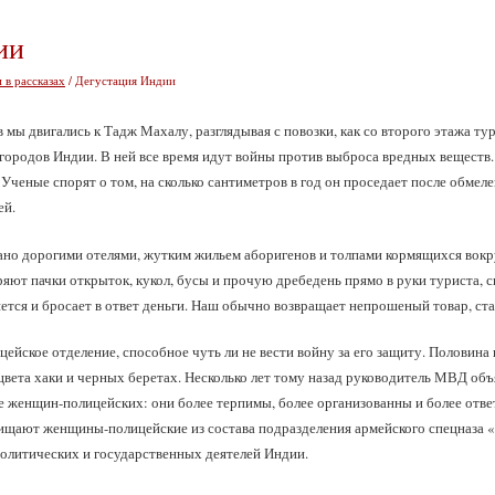
ии
 в рассказах
/ Дегустация Индии
мы двигались к Тадж Махалу, разглядывая с повозки, как со второго этажа ту
 городов Индии. В ней все время идут войны против выброса вредных веществ.
 Ученые спорят о том, на сколько сантиметров в год он проседает после обмелен
ей.
ано дорогими отелями, жутким жильем аборигенов и толпами кормящихся вокр
ряют пачки открыток, кукол, бусы и прочую дребедень прямо в руки туриста, 
ется и бросает в ответ деньги. Наш обычно возвращает непрошеный товар, ста
ейское отделение, способное чуть ли не вести войну за его защиту. Половина
вета хаки и черных беретах. Несколько лет тому назад руководитель МВД объя
 женщин-полицейских: они более терпимы, более организованны и более отве
ищают женщины-полицейские из состава подразделения армейского спецназа 
олитических и государственных деятелей Индии.