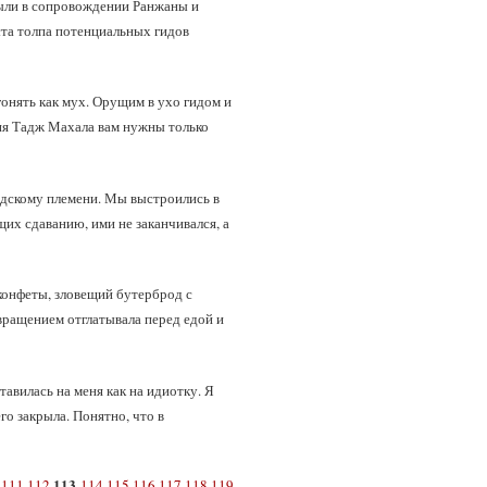
были в сопровождении Ранжаны и
ста толпа потенциальных гидов
гонять как мух. Орущим в ухо гидом и
ния Тадж Махала вам нужны только
идскому племени. Мы выстроились в
их сдаванию, ими не заканчивался, а
 конфеты, зловещий бутерброд с
отвращением отглатывала перед едой и
авилась на меня как на идиотку. Я
го закрыла. Понятно, что в
113
111
112
114
115
116
117
118
119