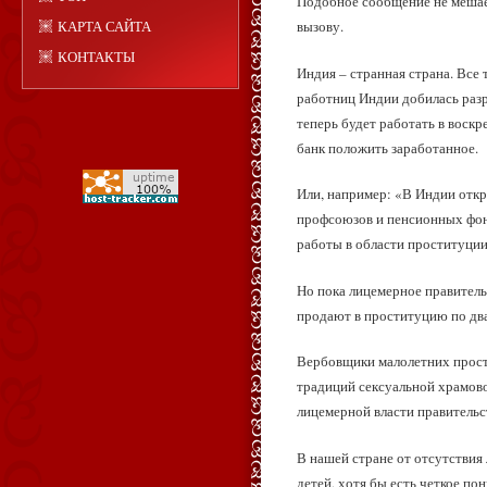
Подобное сообщение не мешает
КАРТА САЙТА
вызову.
КОНТАКТЫ
Индия – странная страна. Все 
работниц Индии добилась разр
теперь будет работать в воскр
банк положить заработанное.
Или, например: «В Индии откр
профсоюзов и пенсионных фонд
работы в области проституции
Но пока лицемерное правитель
продают в проституцию по двад
Вербовщики малолетних прости
традиций сексуальной храмово
лицемерной власти правительст
В нашей стране от отсутствия
детей, хотя бы есть четкое п