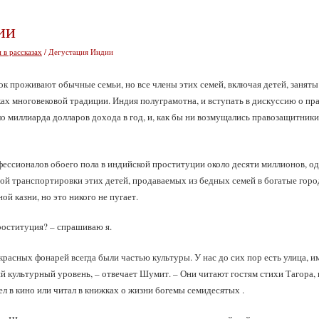
ии
 в рассказах
/ Дегустация Индии
к проживают обычные семьи, но все члены этих семей, включая детей, заняты 
ах многовековой традиции. Индия полуграмотна, и вступать в дискуссию о прав
о миллиарда долларов дохода в год, и, как бы ни возмущались правозащитники,
ссионалов обоего пола в индийской проституции около десяти миллионов, од
 транспортировки этих детей, продаваемых из бедных семей в богатые города
ой казни, но это никого не пугает.
проституция? – спрашиваю я.
красных фонарей всегда были частью культуры. У нас до сих пор есть улица, 
 культурный уровень, – отвечает Шумит. – Они читают гостям стихи Тагора, 
ел в кино или читал в книжках о жизни богемы семидесятых .