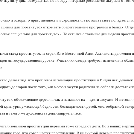
 Шумиту дико возмущаться по поводу интервью российской актрисы о том, ч
только и говорят о нравственности и скромности, а потом в газете попадается
ешения для проституток открывать сберегательные программы в банках. Отде
есенье специально для проституток». То есть все остальные дни недели простит
ылся съезд проституток из стран Юго-Восточной Азии. Активисты движения п
ов на государственном уровне. Участники съезда требуют изменения в облас
».
ство делает вид, что проблемы легализации проституции в Индии нет, девочек
цать долларов после того, как в сезон засухи родители не собрали достаточн
туток, объезжающие деревни, так и называют их – «дети засухи». И в этом и
й культуры, ужасающей бедности, беззащитности детей, многообразной венер
ва и такого же духовенства девальвируется все.
 легализованной проституции первыми тоже страдают дети. Но в наших маргин
онимание того, что совершается преступление. В индийской деревне проституто