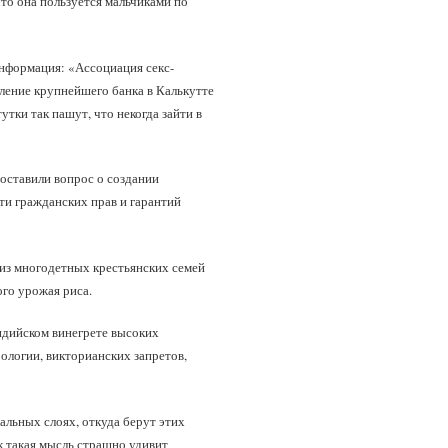
то она пользуется мальчиками по
 информация: «Ассоциация секс-
ление крупнейшего банка в Калькутте
утки так пашут, что некогда зайти в
оставили вопрос о создании
ти гражданских прав и гарантий
 из многодетных крестьянских семей
ого урожая риса.
ндийском винегрете высоких
ологии, викторианских запретов,
альных слоях, откуда берут этих
к такая мысль страшно удивит