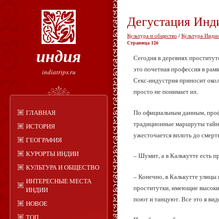
Дегустация Инд
Культура и общество
/
Культура Индии
Страница 126
индия
Сегодня в деревнях проституто
это почетная профессия в рамк
indiatrips.ru
Секс-индустрия приносит окол
просто не понимает их.
По официальным данным, профе
ГЛАВНАЯ
традиционные маршруты тайной
ИСТОРИЯ
ужесточается вплоть до смертн
ГЕОГРАФИЯ
КУРОРТЫ ИНДИИ
– Шумит, а в Калькутте есть 
КУЛЬТУРА И ОБЩЕСТВО
– Конечно, в Калькутте улицы 
ИНТЕРЕСНЫЕ МЕСТА
проститутки, имеющие высокий
ИНДИИ
поют и танцуют. Все это я вид
НОВОЕ
ТОП