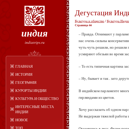
Дегустация Инд
Культура и общество
/
Культура Индии
Страница 66
индия
– Правда. Отнимают у парламе
нас очень сильны консерватив
indiatrips.ru
чуть-чуть решили, но решили 
усмиряют обезьян во время зас
– То есть типичная картина з
ГЛАВНАЯ
ИСТОРИЯ
– Ну, бывает и так . зато деру
ГЕОГРАФИЯ
КУРОРТЫ ИНДИИ
В индийском парламенте многи
гирляндами из цветов.
КУЛЬТУРА И ОБЩЕСТВО
ИНТЕРЕСНЫЕ МЕСТА
Хочу рассказать об одном парл
ИНДИИ
Не выдержав тяжелой работы и 
НОВОЕ
ТОП
Оказавшись в лесу, Фулан попа