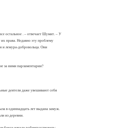
се остальное . – отвечает Шумит. – У
 их права. Недавно эту проблему
ян и лемура-добровольца. Они
ие за ними парламентарии?
льные деятели даже увешивают себя
ыла в одиннадцать лет выдана замуж.
ли из деревни.
вом банда начала робингудствовать: