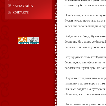
отнимать у богатых – раздава
КАРТА САЙТА
КОНТАКТЫ
Она бежала, возглавила новую 
Фулан искало несколько тысяч 
через два года неожиданно сд
Выйдя на свободу, Фулан заня
бедноты. На основе ее биогра
парламент и начала успешно з
В тридцать восемь лет Фулан 
беспорядки, манифестанты пе
парламента Фулан Деви не нашл
Недалеко от парламента мемо
памятник в форме ворот в пам
именами солдат. На пустующем
сбросили, а кого поставить вме
Пафос мемориала резко снизила