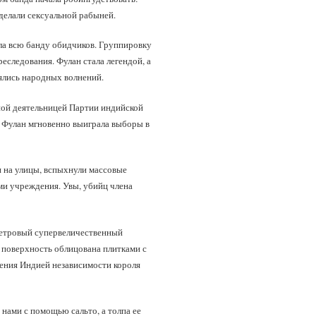
сделали сексуальной рабыней.
ила всю банду обидчиков. Группировку
реследования. Фулан стала легендой, а
оялись народных волнений.
ной деятельницей Партии индийской
, Фулан мгновенно выиграла выборы в
и на улицы, вспыхнули массовые
и учреждения. Увы, убийц члена
метровый супервеличественный
о поверхность облицована плитками с
тения Индией независимости короля
 нами с помощью сальто, а толпа ее