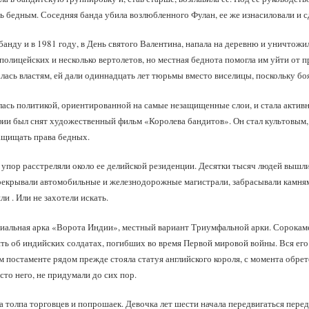
ть бедным. Соседняя банда убила возлюбленного Фулан, ее же изнасиловали и 
банду и в 1981 году, в День святого Валентина, напала на деревню и уничтож
полицейских и несколько вертолетов, но местная беднота помогла им уйти от п
алась властям, ей дали одиннадцать лет тюрьмы вместо виселицы, поскольку б
лась политикой, ориентированной на самые незащищенные слои, и стала актив
фии был снят художественный фильм «Королева бандитов». Он стал культовым
ащищать права бедных.
в упор расстреляли около ее делийской резиденции. Десятки тысяч людей вышл
рекрывали автомобильные и железнодорожные магистрали, забрасывали камням
и . Или не захотели искать.
риальная арка «Ворота Индии», местный вариант Триумфальной арки. Сорока
ять об индийских солдатах, погибших во время Первой мировой войны. Вся ег
 постаменте рядом прежде стояла статуя английского короля, с момента обре
сто него, не придумали до сих пор.
 толпа торговцев и попрошаек. Девочка лет шести начала передвигаться перед