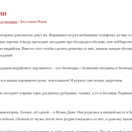
ии
 в рассказах
/ Дегустация Индии
нтариев документы, рвут их. Вырывают из рук мобильные телефоны, ручки, и в
ные партии, и когда проходит заседание про беспредел обезьян, они лоббируют
по-индийски. Вместо того чтобы сделать решетки от них, наняли ловцов обезь
еданий .
аседания индийского парламента – это бегающие с бумагами обезьяны и бегающ
тся в нашем парламенте реже, чем в вашем! И курить там теперь запретили .
е заседают в ярких сари, расшитых рубашках, чалмах, а то и босиком. Радика
аментарии. Точнее, об одной – о Фулан Деви. Она родилась в низшей касте и б
побоев, сбежала от мужа, после чего родня отказалась от нее, и девочку выгна
ла в бандитскую группировку и, став старше, возглавила ее. Под ее руководст