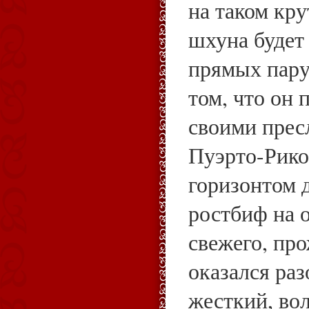
на таком кру
шхуна будет 
прямых парус
том, что он 
своими прес
Пуэрто-Рико
горизонтом д
ростбиф на о
свежего, пр
оказался ра
жесткий, во