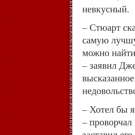
невкусный.
– Стюарт ска
самую лучш
можно найти
– заявил Дж
высказанное
недовольств
– Хотел бы я
– проворчал
заставил его 