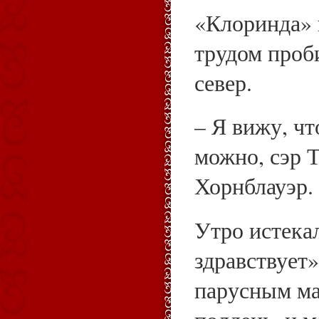
«Клоринда» 
трудом проби
север.
– Я вижу, чт
можно, сэр Т
Хорнблауэр.
Утро истека
здравствует»
парусным ма