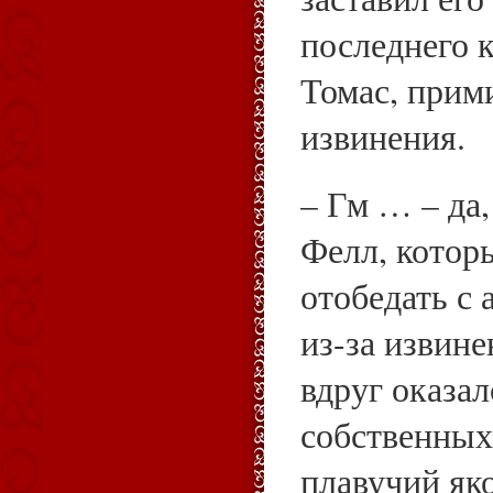
последнего к
Томас, прим
извинения.
– Гм … – да,
Фелл, котор
отобедать с
из-за извин
вдруг оказал
собственных
плавучий як