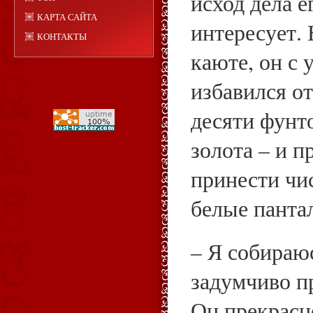
исход дела е
КАРТА САЙТА
интересует.
КОНТАКТЫ
каюте, он с 
избавился о
десяти фунт
золота – и 
принести чи
белые панта
– Я собираю
задумчиво п
Он прекрасн