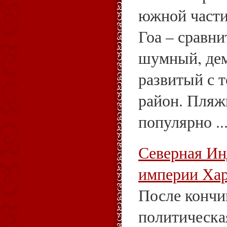
южной части
Гоа – сравни
шумный, де
развитый с 
район. Пляж
популярно ..
Северная Ин
империи Ха
После кончи
политическа