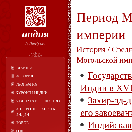
Период М
империи
индия
indiatrips.ru
История
/
Средн
Могольской им
ГЛАВНАЯ
Государст
ИСТОРИЯ
Индии в ХVI
ГЕОГРАФИЯ
КУРОРТЫ ИНДИИ
Захир-ад-
КУЛЬТУРА И ОБЩЕСТВО
его завоеван
ИНТЕРЕСНЫЕ МЕСТА
ИНДИИ
Индийская
НОВОЕ
ТОП