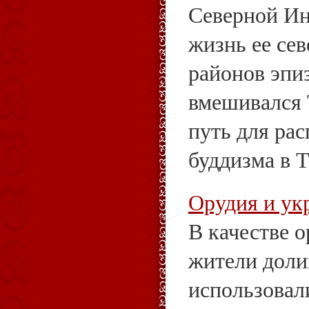
Северной Ин
жизнь ее се
районов эпи
вмешивался 
путь для ра
буддизма в Ти
Орудия и ук
В качестве 
жители дол
использовал