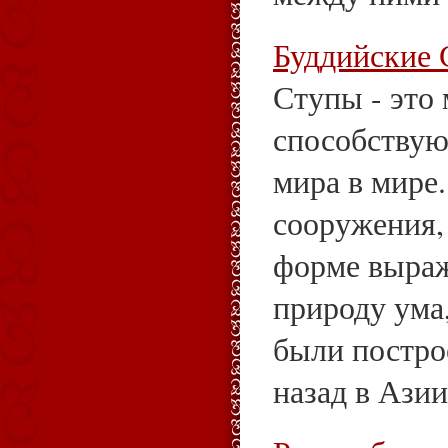
Буддийские
Ступы - это
способству
мира в мире
сооружения,
форме выра
природу ума
были постро
назад в Азии 