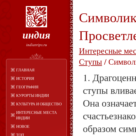
Символик
Просветл
индия
indiatrips.ru
Интересные ме
Ступы
/ Символ
ГЛАВНАЯ
1. Драгоценн
ИСТОРИЯ
ступы вливае
ГЕОГРАФИЯ
КУРОРТЫ ИНДИИ
Она означае
КУЛЬТУРА И ОБЩЕСТВО
счастьезнако
ИНТЕРЕСНЫЕ МЕСТА
ИНДИИ
образом сим
НОВОЕ
ТОП