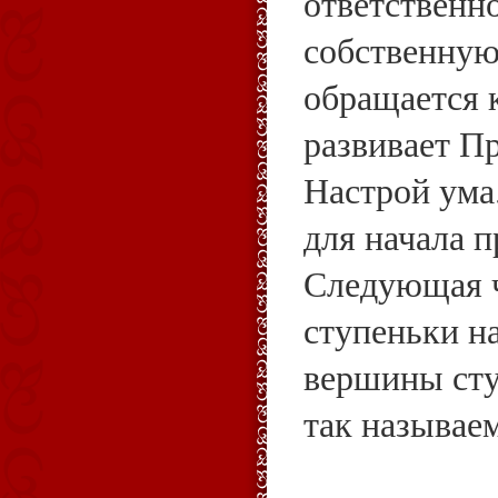
ответственн
собственную
обращается 
развивает П
Настрой ума
для начала 
Следующая ч
ступеньки н
вершины сту
так называе