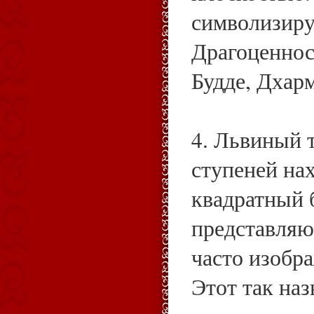
символизир
Драгоценнос
Будде, Дхарм
4. Львиный 
ступеней на
квадратный 
представляю
часто изобр
Этот так на