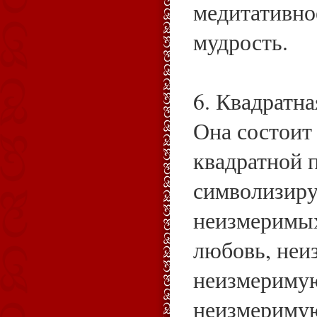
медитативно
мудрость.
6. Квадратна
Она состоит
квадратной 
символизир
неизмеримы
любовь, неи
неизмеримую
неизмеримую