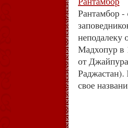
Рантамбор
Рантамбор -
заповеднико
неподалеку о
Мадхопур в 
от Джайпура
Раджастан).
свое названи