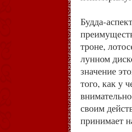
Будда-аспек
преимуществ
троне, лотос
лунном диске
значение это
того, как у 
внимательно
своим дейст
принимает н