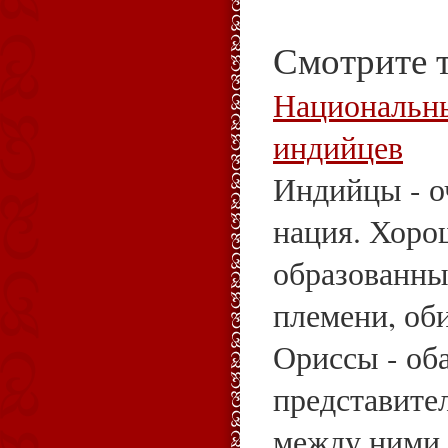
Смотрите 
Национальн
индийцев
Индийцы - о
нация. Хоро
образованны
племени, об
Ориссы - об
представите
между ними п