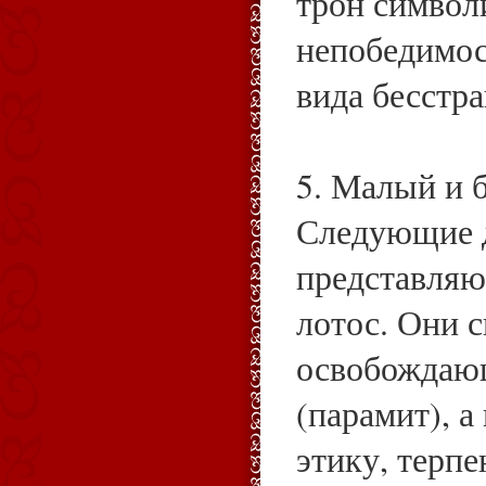
трон символ
непобедимос
вида бесстр
5. Малый и 
Следующие 
представляю
лотос. Они 
освобождаю
(парамит), а
этику, терпе