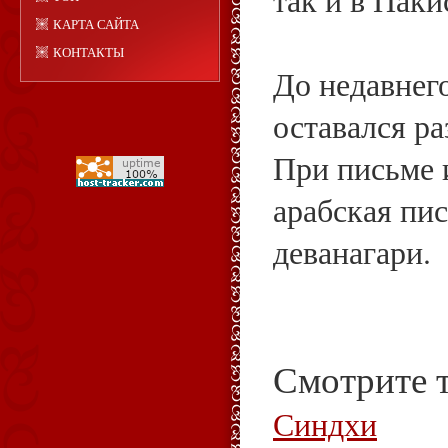
так и в Паки
КАРТА САЙТА
КОНТАКТЫ
До недавнег
оставался р
При письме 
арабская пи
деванагари.
Смотрите 
Синдхи