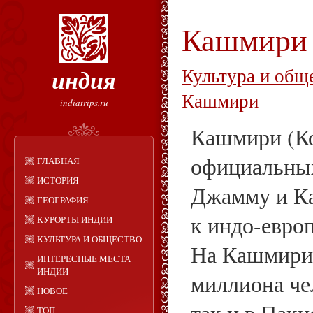
Кашмири
индия
Культура и общ
Кашмири
indiatrips.ru
Кашмири (Ко
официальных
ГЛАВНАЯ
ИСТОРИЯ
Джамму и К
ГЕОГРАФИЯ
к индо-евро
КУРОРТЫ ИНДИИ
КУЛЬТУРА И ОБЩЕСТВО
На Кашмири 
ИНТЕРЕСНЫЕ МЕСТА
ИНДИИ
миллиона че
НОВОЕ
ТОП