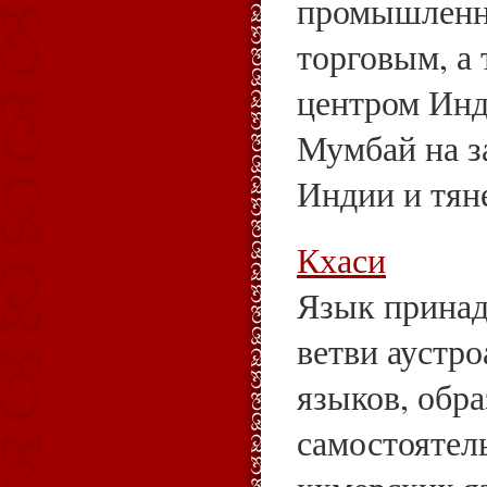
промышленн
торговым, а
центром Инд
Мумбай на з
Индии и тяне
Кхаси
Язык принад
ветви аустро
языков, обра
самостоятел