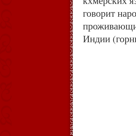
кхмерских я
говорит наро
проживающий
Индии (горны