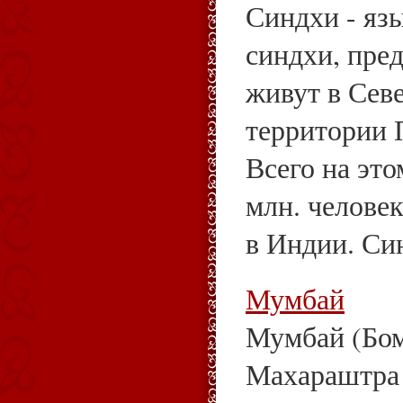
Синдхи - яз
синдхи, пре
живут в Сев
территории 
Всего на это
млн. человек
в Индии. Син
Мумбай
Мумбай (Бом
Махараштра 