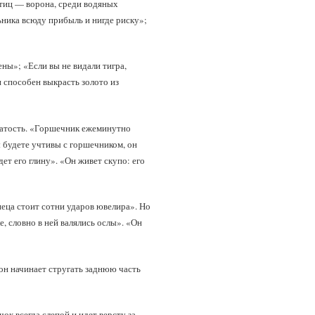
тиц — ворона, среди водяных
ника всюду прибыль и нигде риску»;
ены»; «Если вы не видали тигра,
н способен выкрасть золото из
оватость. «Горшечник ежеминутно
ы будете учтивы с горшечником, он
ет его глину». «Он живет скупо: его
неца стоит сотни ударов ювелира». Но
, словно в ней валялись ослы». «Он
, он начинает стругать заднюю часть
к всегда слепой и идет версту за