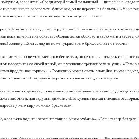
и колдуном, говорится: «Среди людей самый фальшивый — цирюльник, среда п
 цирюльника по голове хоть башмаком, он не перестанет болтать»; «У цирюль
околения, вы натолкнетесь на родственника цирюльника».
рит: «Не верь золотых дел мастеру, он — враг человека, и слово его не имеет ц
ли вора, взгляните на сонара»; «Сонар лотов обокрасть свою мать и сестер, о
нной жены»; «Если сонар не может украсть, его брюхо лопнет от тоски».
сходителен; он не упрекает его в бесчестии, но не прочь высмеять его прост
ли он поссорится со своей женой, он в утешение треплет осла за уши». «Если в
жется продать вам горшок». «Горшечник может спать .спокойно, никто не украд
итых горшков». «В захудалой деревне и горшечник будет писарем».
очень полезный в деревне, обрисован примирительными тонами: «Один удар куз
жжет вас огнем, или задушит дымом». «Его кузница всегда в полном беспорядке
выпросит у него пару ножных браслетов».
е, а его жена ходит и говорит в такт с шумом рубанка». «Если столяр без дела
я в ходу, бездельничает, придумывая грязные истории»; «Его несчастный бычо