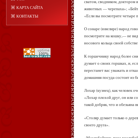
сватом, сводником, доктором 
КАРТА САЙТА
животных — черепаха»; «Бейте
«Если вы посмотрите четыре п
КОНТАКТЫ
О сонаре (ювелире) народ гово
посмотрите на кошку,— не вида
носового кольца своей собстве
К горшечнику народ более сни
думает о своих горшках, и, ес
перестанет вас уважать и отка
домашняя посуда состоит из б
Лохар (кузнец), как человек 
«Лохар плохой друг, он или со
такой добряк, что и обезьяна 
«Столяр думает только о дерев
своего друга».
«Маслобойщик, пока маслобойн