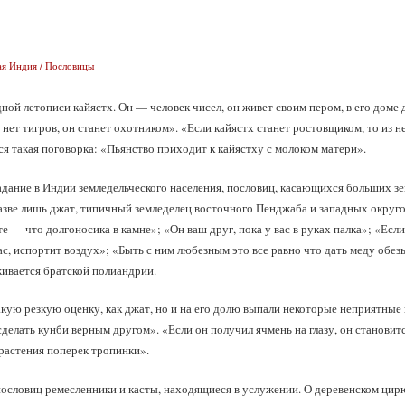
ая Индия
/ Пословицы
ой летописи кайястх. Он — человек чисел, он живет своим пером, в его доме 
 нет тигров, он станет охотником». «Если кайястх станет ростовщиком, то из
ся такая поговорка: «Пьянство приходит к кайястху с молоком матери».
дание в Индии земледельческого населения, пословиц, касающихся больших зе
азве лишь джат, типичный земледелец восточного Пенджаба и западных окру
е — что долгоносика в камне»; «Он ваш друг, пока у вас в руках палка»; «Если
с, испортит воздух»; «Быть с ним любезным это все равно что дать меду обез
живается братской полиандрии.
акую резкую оценку, как джат, но и на его долю выпали некоторые неприятные
сделать кунби верным другом». «Если он получил ячмень на глазу, он становитс
растения поперек тропинки».
словиц ремесленники и касты, находящиеся в услужении. О деревенском цирю