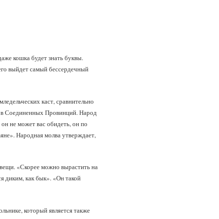
даже кошка будет знать буквы.
 него выйдет самый бессердечный
мледельческих каст, сравнительно
гов Соединенных Провинций. Народ
 он не может вас обидеть, он по
ьяне». Народная молва утверждает,
 вещи. «Скорее можно вырастить на
я диким, как бык». «Он такой
льнике, который является также