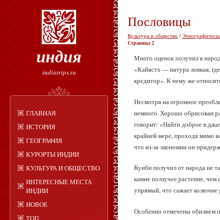
Пословицы
Культура и общество
/
Этнографическ
Страница 2
индия
Много оценок получил в народн
«Кайястх — натура ловкая, где
indiatrips.ru
кредитор». К нему же относит
Несмотря на огромное преобла
немного. Хорошо обрисован р
ГЛАВНАЯ
говорит: «Найти доброе в джат
ИСТОРИЯ
крайней мере, проходя мимо ва
ГЕОГРАФИЯ
что из-за экономии он придер
КУРОРТЫ ИНДИИ
Кунби получил от народа не т
КУЛЬТУРА И ОБЩЕСТВО
камне ползучее растение, чем 
ИНТЕРЕСНЫЕ МЕСТА
упрямый, что сажает колючие 
ИНДИИ
НОВОЕ
Особенно отмечены обилием по
ТОП