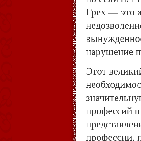
Грех — это 
недозволенно
вынужденное
нарушение п
Этот велики
необходимос
значительну
профессий п
представлен
профессии, 