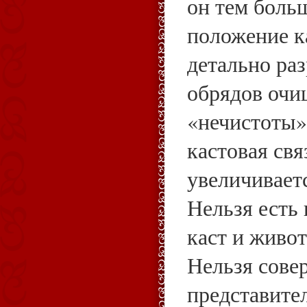
он тем боль
положение к
детально раз
обрядов очи
«нечистоты»,
кастовая свя
увеличиваетс
Нельзя есть 
каст и живо
Нельзя совер
представите