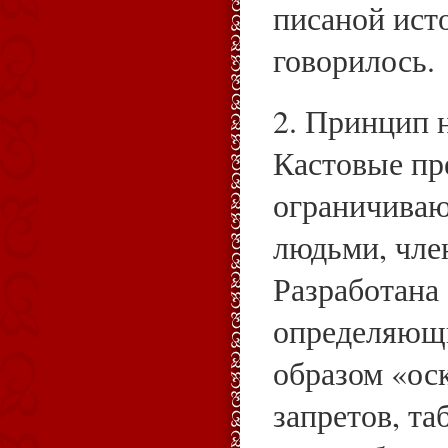
писаной ист
говорилось.
2. Принцип 
Кастовые пр
ограничива
людьми, чле
Разработана 
определяющи
образом «ос
запретов, та