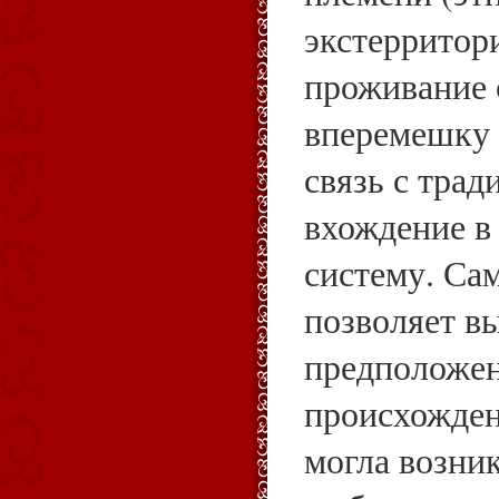
экстерритор
проживание 
вперемешку 
связь с тра
вхождение в
систему. Са
позволяет в
предположен
происхожден
могла возни