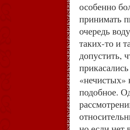
особенно бо
принимать п
очередь воду
таких-то и т
допустить, ч
прикасались
«нечистых» 
подобное. О
рассмотрени
относительн
но если нет 