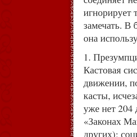
игнорирует т
замечать. В 
она использ
1. Презумпц
Кастовая сис
движении, п
касты, исчез
уже нет 204
«Законах Ма
других); соц