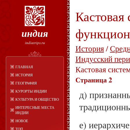
Кастовая 
функцион
индия
indiatrips.ru
История
/
Средн
Индусский пери
ГЛАВНАЯ
Кастовая систе
ИСТОРИЯ
Страница 2
ГЕОГРАФИЯ
КУРОРТЫ ИНДИИ
д) признанн
КУЛЬТУРА И ОБЩЕСТВО
традиционны
ИНТЕРЕСНЫЕ МЕСТА
ИНДИИ
НОВОЕ
е) иерархиче
ТОП