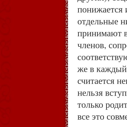
понижается 
отдельные н
принимают в
членов, соп
соответству
же в каждый
считается не
нельзя всту
только родит
все это сов