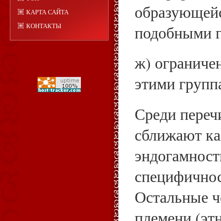
образующейс
КАРТА САЙТА
КОНТАКТЫ
подобными 
ж) ограниче
этими групп
Среди переч
сближают ка
эндогамност
специфичнос
Остальные ч
племени (этн