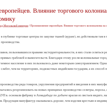
вропейцев. Влияние торгового колониа
омику
од Могольской империи
/ Проникновение европейцев. Влияние торгового колониализма на
в глубинке торговые центры по закупке тканей (ауранг), но действовали там в
 производства.
авов, пользовавшихся правами экстерриториальности, в них стали селиться ре
 прямых грабежей и вымогательств. Благодаря этому росли колониальные город
уземное население в них пользовалось даже некоторым самоуправлением. Одна
слабее, чем на территориях, подвластных индийским государям, а их способ п
роизводства ряда товаров, укрупнения предприятий и введения в них мануфа
ытались реорганизовать на новых принципах производство селитры, пороха, ж
ХУП в. основали фабрику в Ахмадабаде по добыче краски из листьев индиго, н
м. Продукция мануфактур оказывалась дороже, чем изделия крестьян и индив