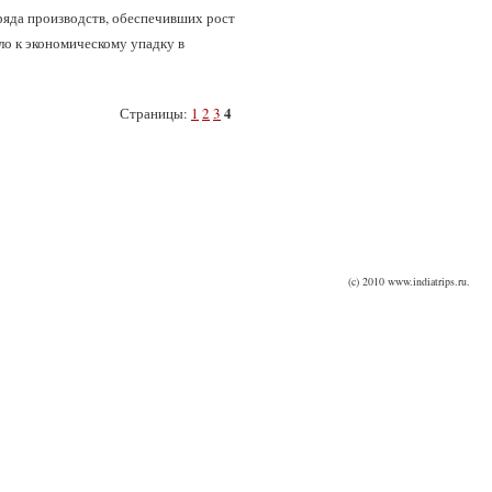
 ряда производств, обеспечивших рост
ло к экономическому упадку в
4
Страницы:
1
2
3
(c) 2010 www.indiatrips.ru.