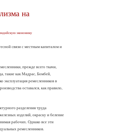
лизма на
 индийскую экономику
 тесной связи с местным капиталом и
месленники, прежде всего ткачи,
а, такие как Мадрас, Бомбей,
ко эксплуатация ремесленников в
роизводства оставался, как правило,
ктурного разделения труда
елезных изделий, окраску и беление
анимая рабочих. Однако все эти
идуальных ремесленников.