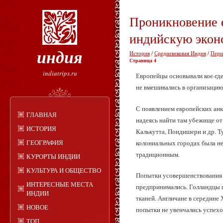
Проникновение е
индийскую экон
индия
История
/
Средневековая Индия
/
Пери
Страница 4
indiatrips.ru
Европейцы основывали кое-где 
не вмешивались в организацию
С появлением европейских анкл
ГЛАВНАЯ
надеясь найти там убежище от
ИСТОРИЯ
Калькутта, Пондишери и др. Т
ГЕОГРАФИЯ
колониальных городах была не 
традиционным.
КУРОРТЫ ИНДИИ
КУЛЬТУРА И ОБЩЕСТВО
Попытки усовершенствования п
ИНТЕРЕСНЫЕ МЕСТА
предпринимались. Голландцы п
ИНДИИ
тканей. Англичане в середине 
НОВОЕ
попытки не увенчались успехо
ТОП