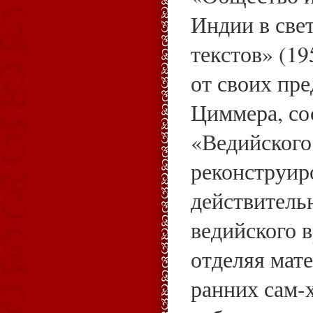
Индии в све
текстов» (19
от своих пр
Циммера, со
«Ведийского
реконструир
действитель
ведийского 
отделяя мат
ранних сам-х