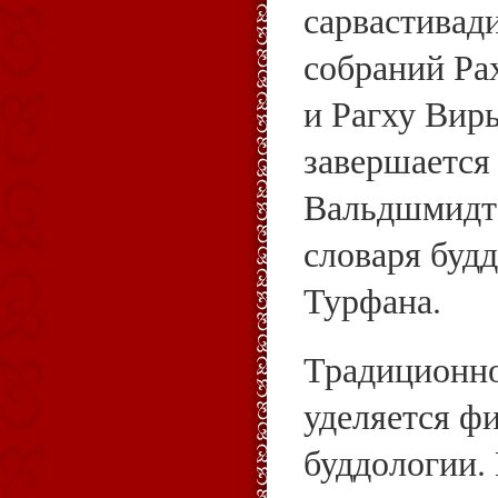
сарвастивад
собраний Ра
и Рагху Вир
завершается 
Вальдшмидт
словаря буд
Турфана.
Традиционн
уделяется ф
буддологии