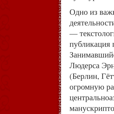
Одно из важ
деятельност
— текстолог
публикация 
Занимавшийс
Людерса Эр
(Берлин, Гёт
огромную ра
центральноа
манускрипто