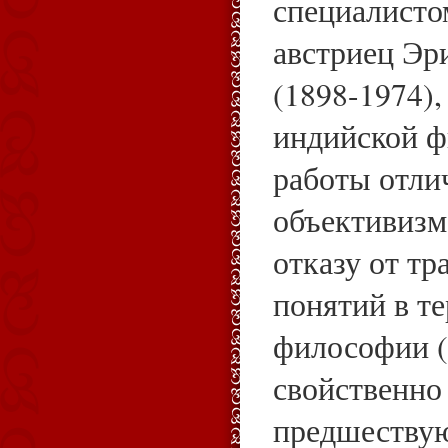
специалисто
австриец Эр
(1898-1974),
индийской ф
работы отли
объективизм
отказу от тр
понятий в т
философии (
свойственно
предшествую