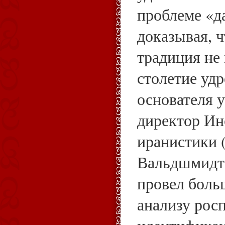
проблеме «д
доказывая, 
традиция не 
столетие уд
основателя 
директор Ин
иранистики 
Вальдшмидт
провел боль
анализу ро