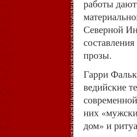
работы дают
материально
Северной Ин
составления
прозы.
Гарри Фальк
ведийские те
современной
них «мужски
дом» и риту