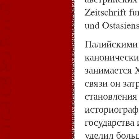
Zeitschrift f
und Ostasiens
Палийскими
канонически
занимается 
связи он зат
становления
историограф
государства 
уделил боль