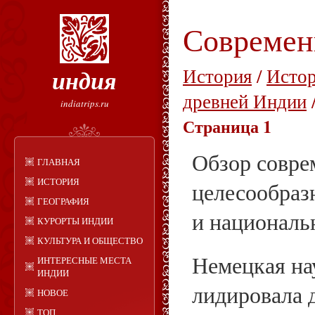
Современ
индия
История
/
Истор
древней Индии
indiatrips.ru
Страница 1
Обзор совре
ГЛАВНАЯ
ИСТОРИЯ
целесообраз
ГЕОГРАФИЯ
и националь
КУРОРТЫ ИНДИИ
КУЛЬТУРА И ОБЩЕСТВО
Немецкая нау
ИНТЕРЕСНЫЕ МЕСТА
ИНДИИ
лидировала 
НОВОЕ
ТОП