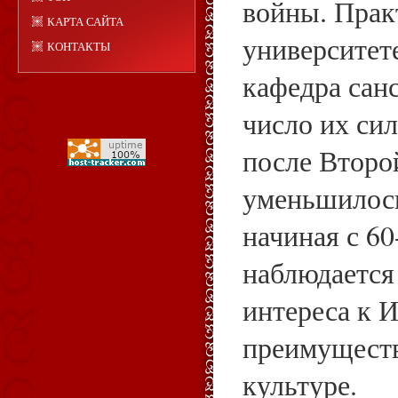
войны. Прак
КАРТА САЙТА
университете
КОНТАКТЫ
кафедра санс
число их сил
после Второ
уменьшилось
начиная с 60
наблюдается
интереса к 
преимуществ
культуре.