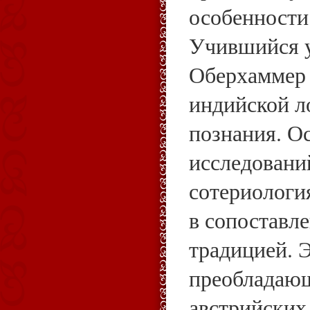
особенности
Учившийся у
Оберхаммер 
индийской л
познания. О
исследовани
сотериология
в сопоставл
традицией. Э
преобладающ
австрийских