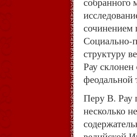
собранного м
исследовани
сочинением 
Социально-
структуру в
Рау склонен 
феодальной 
Перу В. Рау
несколько н
содержатель
ведийской И