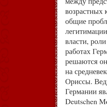
между предс
возрастных 
общие пробл
легитимации
власти, роли
работах Гер
решаются он
на средневе
Ориссы. Ве
Германии явл
Deutschen Mo