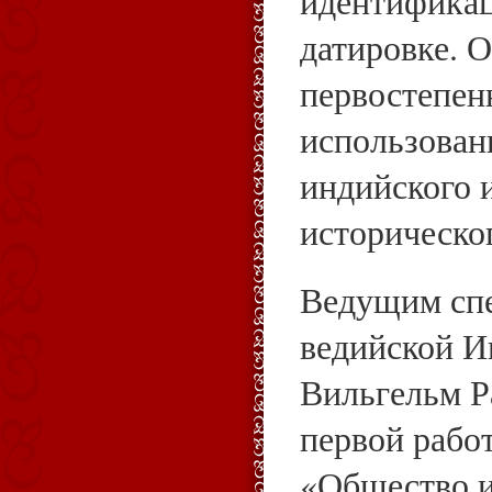
идентификац
датировке. 
первостепен
использован
индийского и
историческо
Ведущим сп
ведийской И
Вильгельм Р
первой рабо
«Общество и