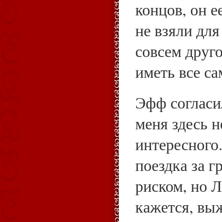
концов, он е
не взяли для
совсем друг
иметь все са
Эфф согласи
меня здесь н
интересного.
поездка за 
риском, но Л
кажется, вы