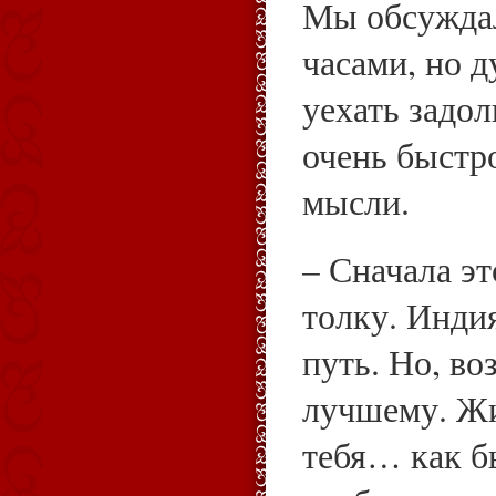
Мы обсуждал
часами, но д
уехать задол
очень быстр
мысли.
– Сначала эт
толку. Инди
путь. Но, во
лучшему. Жи
тебя… как б