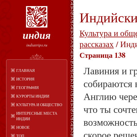
Индийски
индия
Культура и общ
рассказах
/ Инд
indiatrips.ru
Страница 138
Лавиния и гр
ГЛАВНАЯ
ИСТОРИЯ
собираются 
ГЕОГРАФИЯ
Англию через
КУРОРТЫ ИНДИИ
КУЛЬТУРА И ОБЩЕСТВО
что ты сочт
ИНТЕРЕСНЫЕ МЕСТА
возможность
ИНДИИ
НОВОЕ
скорое реше
ТОП