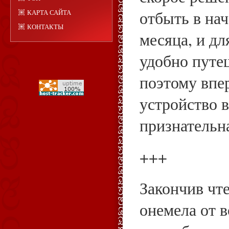
отбыть в на
КАРТА САЙТА
КОНТАКТЫ
месяца, и дл
удобно путе
поэтому впе
устройство в
признательна
+++
Закончив чте
онемела от в