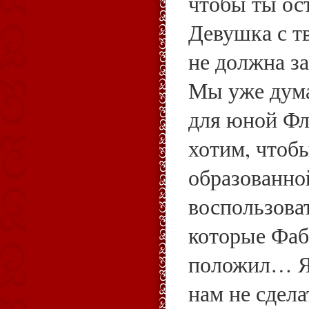
чтобы ты ост
Девушка с т
не должна за
Мы уже дума
для юной Фл
хотим, чтоб
образованно
воспользова
которые Фаб
положил… Я 
нам не сдела