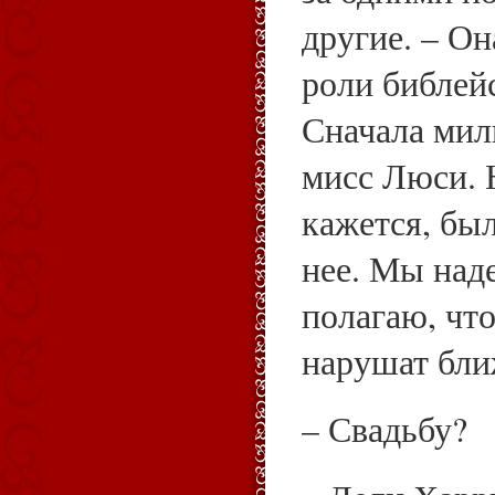
другие. – Он
роли библейс
Сначала милы
мисс Люси. Н
кажется, бы
нее. Мы наде
полагаю, что
нарушат бл
– Свадьбу?