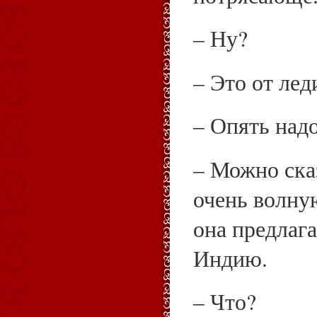
– Ну?
– Это от лед
– Опять над
– Можно сказ
очень волну
она предлага
Индию.
– Что?