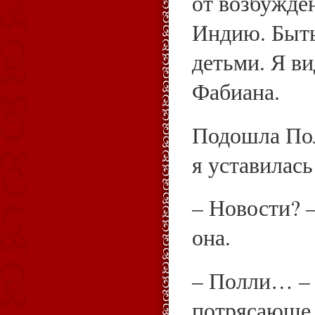
от возбужден
Индию. Быть
детьми. Я ви
Фабиана.
Подошла Пол
я уставилась
– Новости? 
она.
– Полли… – 
потрясающе