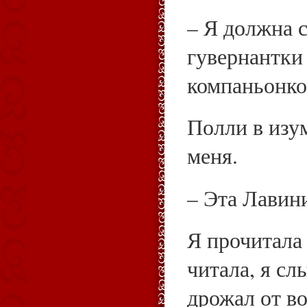
– Я должна с
гувернантки
компаньонко
Полли в изу
меня.
– Эта Лавини
Я прочитала 
читала, я сл
дрожал от в