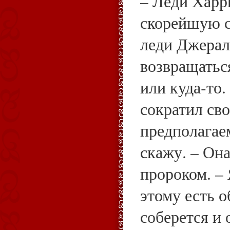
– Леди Харр
скорейшую с
леди Джерал
возвращатьс
или куда‑то
сократил св
предполагаем
скажу. – Он
пророком. –
этому есть о
соберется и 