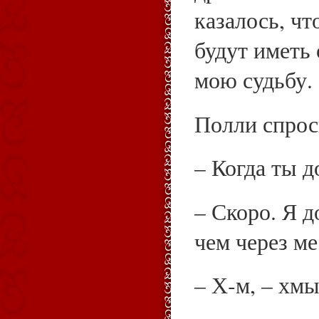
казалось, чт
будут иметь
мою судьбу.
Полли спрос
– Когда ты д
– Скоро. Я 
чем через ме
– Х‑м, – хм