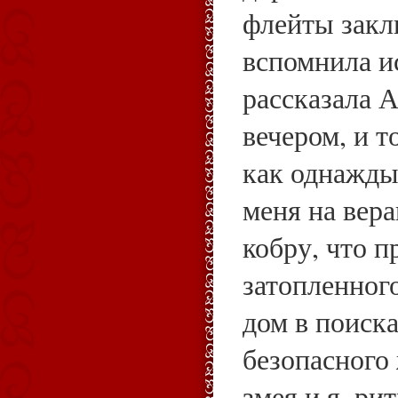
флейты закл
вспомнила и
рассказала 
вечером, и т
как однажды
меня на вер
кобру, что п
затопленного
дом в поиска
безопасного
змея и я, ри