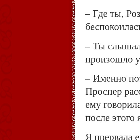
– Где ты, Ро
беспокоилас
– Ты слышал
произошло у
– Именно по
Проспер расс
ему говорил
после этого 
Я прервала е