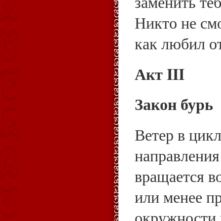
заменить те
Никто не см
как любил от
Акт III
Закон бурь
Ветер в цикл
направления
вращается во
или менее п
окружности 