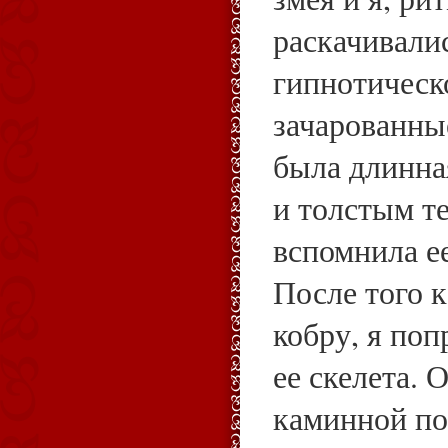
раскачивали
гипнотическ
зачарованны
была длинна
и толстым те
вспомнила е
После того 
кобру, я поп
ее скелета. 
каминной по