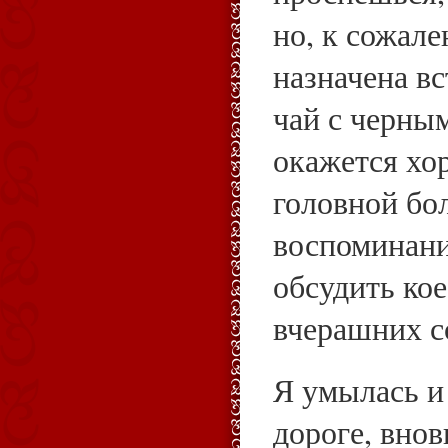
но, к сожале
назначена вс
чай с черны
окажется хо
головной бо
воспоминан
обсудить кое
вчерашних с
Я умылась и
дороге, вно