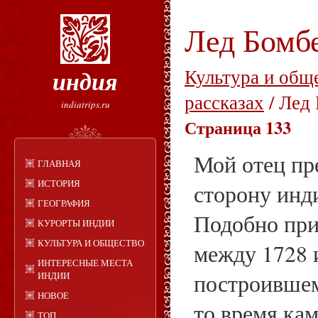
Лед Бомб
индия
Культура и общ
рассказах
/ Лед
indiatrips.ru
Страница 133
Мой отец пр
ГЛАВНАЯ
ИСТОРИЯ
сторону инд
ГЕОГРАФИЯ
Подобно при
КУРОРТЫ ИНДИИ
КУЛЬТУРА И ОБЩЕСТВО
между 1728 
ИНТЕРЕСНЫЕ МЕСТА
построивше
ИНДИИ
НОВОЕ
то время ка
ТОП