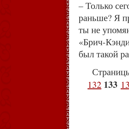
– Только сег
раньше? Я п
ты не упомян
«Брич‑Кэнди
был такой ра
Страниц
133
132
1