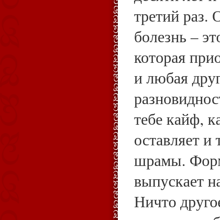
третий раз. 
болезнь – эт
которая прио
и любая дру
разновидност
тебе кайф, к
оставляет и 
шрамы. Фор
выпускает н
Ничто друго