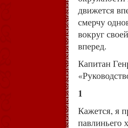
движется впе
смерчу одно
вокруг своей
вперед.
Капитан Ген
«Руководств
1
Кажется, я п
павлиньего х