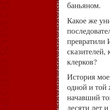
баньяном.
Какое же ун
последовате
превратили 
сказителей,
клерков?
История мое
одной и той 
начавший то
десяти лет и