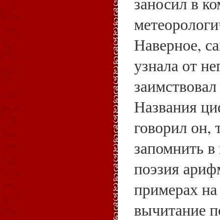
заносил в к
метеорологи
Наверное, са
узнала от не
заимствовал
Названия ци
говорил он, 
запомнить в 
поэзия ариф
примерах на
вычитание п