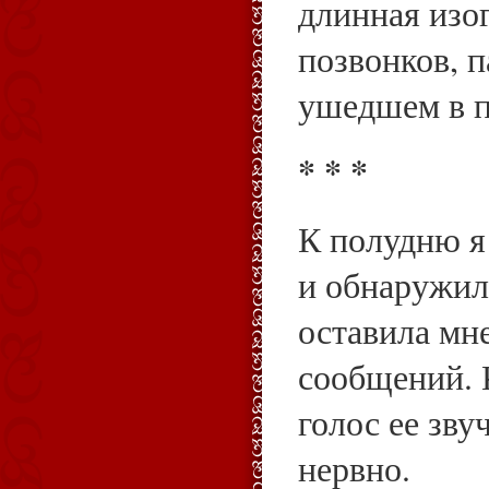
длинная изо
позвонков, п
ушедшем в п
* * *
К полудню я 
и обнаружила
оставила мн
сообщений. 
голос ее зву
нервно.