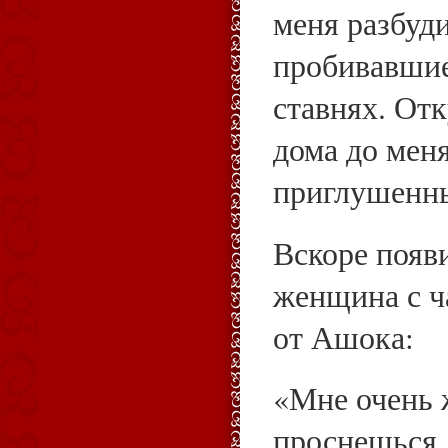
меня разбуд
пробивавшие
ставнях. Отк
дома до мен
приглушенны
Вскоре появ
женщина с ч
от Ашока:
«Мне очень ж
проснешься, 