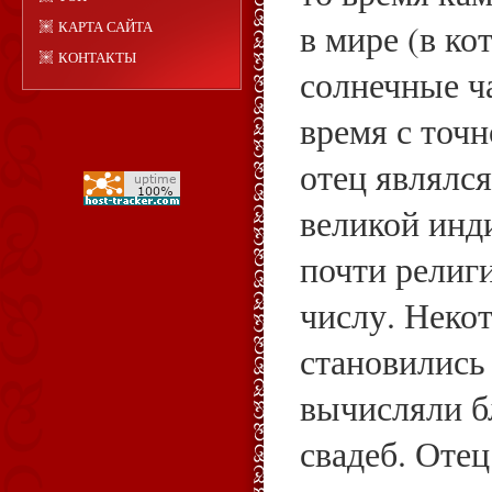
в мире (в ко
КАРТА САЙТА
КОНТАКТЫ
солнечные ч
время с точн
отец являлс
великой инд
почти религ
числу. Некот
становились
вычисляли б
свадеб. Отец