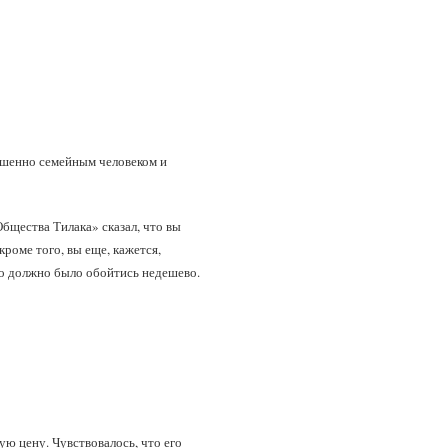
ершенно семейным человеком и
Общества Тилака» сказал, что вы
роме того, вы еще, кажется,
это должно было обойтись недешево.
ую цену. Чувствовалось, что его