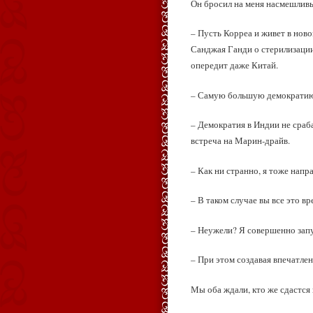
Он бросил на меня насмешливы
– Пусть Корреа и живет в нов
Санджая Ганди о стерилизации
опередит даже Китай.
– Самую большую демократию в
– Демократия в Индии не сраба
встреча на Марин‑драйв.
– Как ни странно, я тоже напр
– В таком случае вы все это в
– Неужели? Я совершенно запу
– При этом создавая впечатле
Мы оба ждали, кто же сдастся