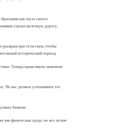
 Британии как часть своего
енников строил железную дорогу,
о раскрыв при этом глаза, чтобы
лжительный исторический период.
 семьи. Теперь наши имена заменили
ну. Но вас должен успокаивать тот
должал Анменн.
же как физическая среда, но все лучше