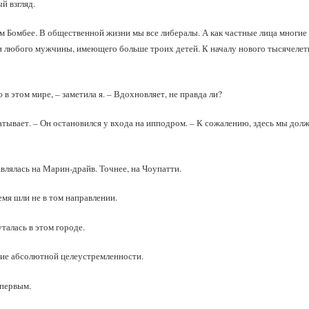
й взгляд.
ом Бомбее. В общественной жизни мы все либералы. А как частные лица многи
 любого мужчины, имеющего больше троих детей. К началу нового тысячелет
 этом мире, – заметила я. – Вдохновляет, не правда ли?
тывает. – Он остановился у входа на ипподром. – К сожалению, здесь мы долж
авлялась на Марин‑драйв. Точнее, на Чоупатти.
ремя шли не в том направлении.
талась в этом городе.
ние абсолютной целеустремленности.
 первым.