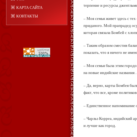
терпение и ресурсы джентльме
КАРТА САЙТА
КОНТАКТЫ
– Моя семья живет здесь с тех
приданого. Мой прапрадед осу
которая связала Бомбей с хло
– Таким образом сместив балан
показать, что я ничего не им
– Моя семья была этим городо
на новые индийские названия .
– Да, верно, карты Бомбея бы
факт, что все, кроме политик
– Единственное напоминание 
– Чарльз Корреа, индийский ар
и лучше как город.