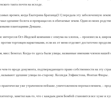
нского такта почти на исходе.
 самых времен, когда Екатерина Браганца[11] передала эту заболоченную землю
шал здешние болота и превращал их в обитаемые земли. Один из моих родств
пковыми плантациями Деккана .
с интересов Ост‑Индской компании с опиума на хлопок, – произнесла я, широк
ею против торговцев наркотиками, если их от меня отделяет достаточно продо
м, мисс Бенегал. Когда‑то здесь были улицы, названные именами членов нашей
ли чем‑то вроде документа, подтверждающего право собственности на эту стра
ов, называют здешние улицы по‑старому. Колледж Элфинстона, Фонтан Флоры .
о практически уже утраченном пейзаже, уничтоженном перенаселением, – про
хитектор, заметил как‑то, что с каждым днем Бомбей становится все хуже и ху