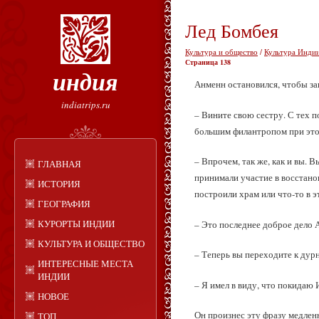
Лед Бомбея
Культура и общество
/
Культура Индии
Страница 138
индия
Анменн остановился, чтобы зак
indiatrips.ru
– Вините свою сестру. С тех п
большим филантропом при это
– Впрочем, так же, как и вы. 
ГЛАВНАЯ
принимали участие в восстано
ИСТОРИЯ
построили храм или что‑то в 
ГЕОГРАФИЯ
КУРОРТЫ ИНДИИ
– Это последнее доброе дело 
КУЛЬТУРА И ОБЩЕСТВО
– Теперь вы переходите к дур
ИНТЕРЕСНЫЕ МЕСТА
ИНДИИ
– Я имел в виду, что покидаю
НОВОЕ
Он произнес эту фразу медленн
ТОП