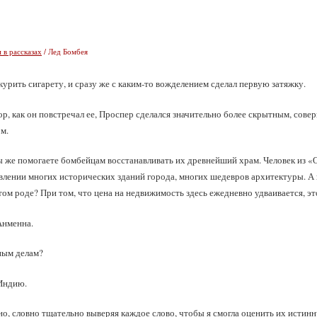
 в рассказах
/ Лед Бомбея
урить сигарету, и сразу же с каким‑то вожделением сделал первую затяжку.
ор, как он повстречал ее, Проспер сделался значительно более скрытным, сов
м.
Вы же помогаете бомбейцам восстанавливать их древнейший храм. Человек из «
влении многих исторических зданий города, многих шедевров архитектуры. А к
этом роде? При том, что цена на недвижимость здесь ежедневно удваивается, 
Анменна.
ным делам?
 Индию.
о, словно тщательно выверяя каждое слово, чтобы я смогла оценить их истинн