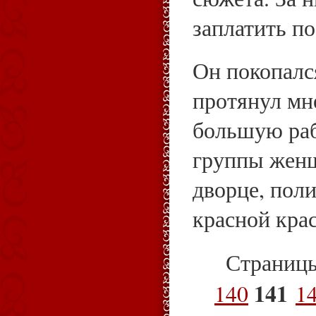
заплатить п
Он покопалс
протянул мн
большую раб
группы жен
дворце, пол
красной крас
Страниц
141
140
1