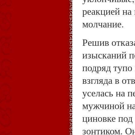
реакцией на
молчание.
Решив отказ
изысканий п
подряд тупо
взгляда в от
уселась на п
мужчиной на
циновке по
зонтиком. О