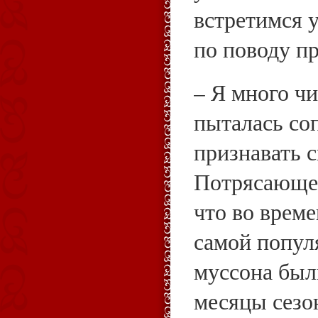
встретимся у
по поводу п
– Я много чи
пыталась со
признавать с
Потрясающее
что во врем
самой попул
муссона был
месяцы сезон