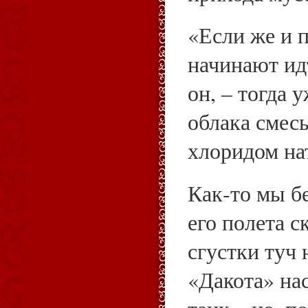
«Если же и п
начинают ид
он, – тогда 
облака смесь
хлоридом на
Как‑то мы б
его полета с
сгустки туч 
«Дакота» н