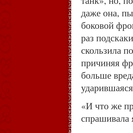
танк», но, п
даже она, п
боковой фро
раз подскаки
скользила по
причиняя фр
больше вреда
ударившаяся
«И что же п
спрашивала 