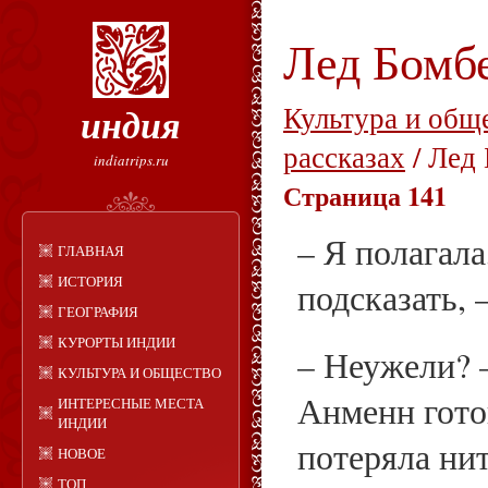
Лед Бомб
индия
Культура и общ
рассказах
/ Лед
indiatrips.ru
Страница 141
– Я полагала
ГЛАВНАЯ
ИСТОРИЯ
подсказать, –
ГЕОГРАФИЯ
КУРОРТЫ ИНДИИ
– Неужели? 
КУЛЬТУРА И ОБЩЕСТВО
Анменн гото
ИНТЕРЕСНЫЕ МЕСТА
ИНДИИ
потеряла нит
НОВОЕ
ТОП