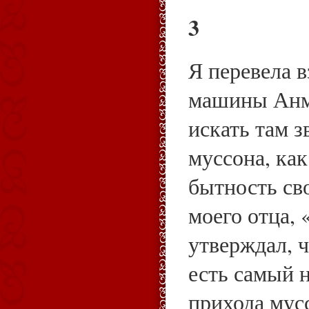
3
Я перевела 
машины Анме
искать там з
муссона, как
бытность св
моего отца, 
утверждал, 
есть самый 
прихода мус