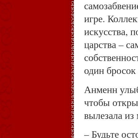
самозабвени
игре. Колле
искусства, п
царства – с
собственнос
один бросок 
Анменн улыб
чтобы открыт
вылезала из
– Будьте ос