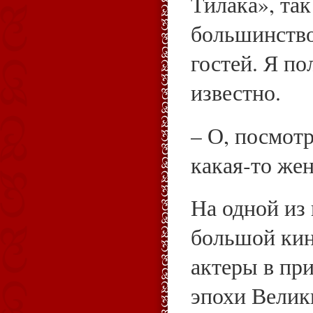
Тилака», так
большинство
гостей. Я по
известно.
– О, посмот
какая‑то же
На одной из
большой кин
актеры в пр
эпохи Велик