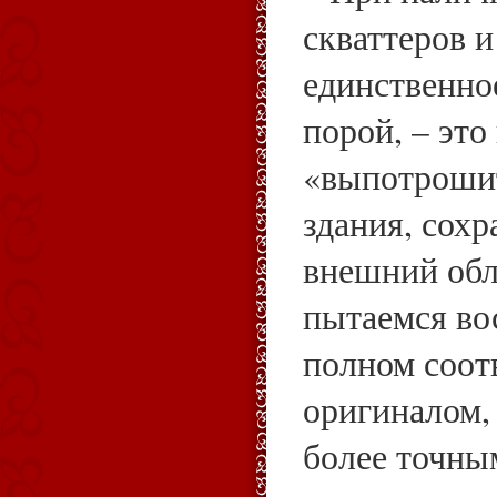
скваттеров 
единственно
порой, – эт
«выпотроши
здания, сохр
внешний обл
пытаемся во
полном соот
оригиналом, 
более точны