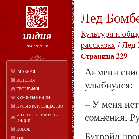
Лед Бомб
индия
Культура и общ
рассказах
/ Лед
indiatrips.ru
Страница 229
Анменн снис
ГЛАВНАЯ
ИСТОРИЯ
улыбнулся:
ГЕОГРАФИЯ
КУРОРТЫ ИНДИИ
– У меня нет
КУЛЬТУРА И ОБЩЕСТВО
сомнения, Р
ИНТЕРЕСНЫЕ МЕСТА
ИНДИИ
НОВОЕ
Бутройд про
ТОП