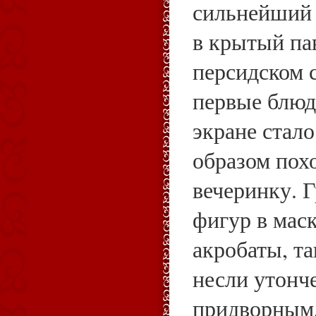
сильнейший 
в крытый па
персидском с
первые блюд
экране стал
образом пох
вечеринку. 
фигур в маск
акробаты, т
несли утонч
придворным