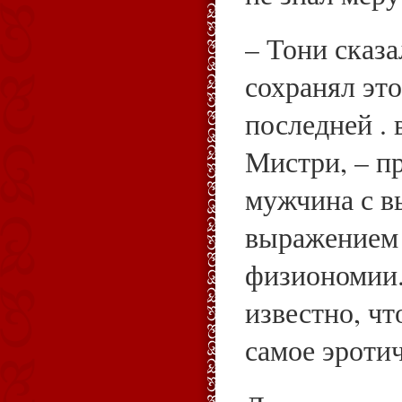
– Тони сказа
сохранял это
последней .
Мистри, – п
мужчина с в
выражением
физиономии.
известно, чт
самое эротич