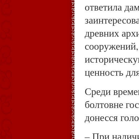
ответила дам
заинтересов
древних арх
сооружений
историческу
ценность дл
Среди време
болтовне гос
донесся голо
– При налич