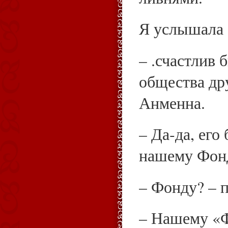
Я услышала 
– .счастлив 
общества др
Анменна.
– Да‑да, его 
нашему Фон
– Фонду? – 
– Нашему «Ф