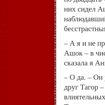
них сидел А
наблюдавший
бесстрастны
– А я и не п
Ашок – в чи
сказала я А
– О да. – Он
друг Тагор –
влиятельных