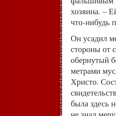
фальшивым 
хозяина. – Е
что‑нибудь п
Он усадил ме
стороны от с
обернутый 
метрами мус
Христо. Сос
свидетельств
была здесь н
не знал меру