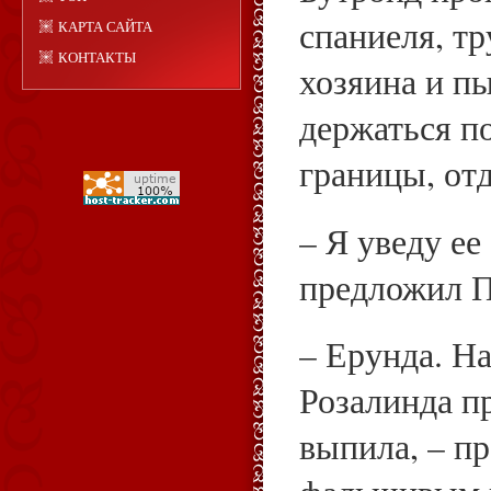
спаниеля, тр
КАРТА САЙТА
КОНТАКТЫ
хозяина и п
держаться п
границы, от
– Я уведу ее
предложил П
– Ерунда. Н
Розалинда п
выпила, – п