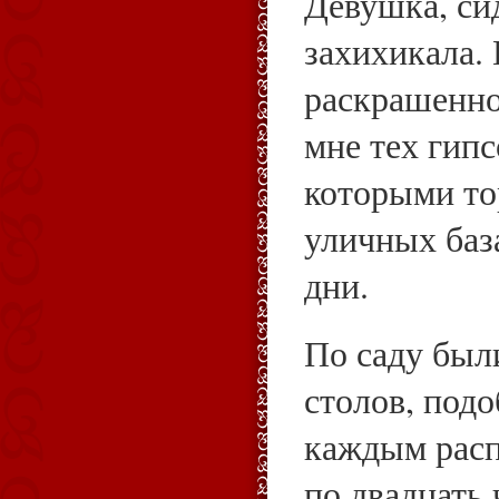
Девушка, си
захихикала. 
раскрашенно
мне тех гип
которыми то
уличных баз
дни.
По саду был
столов, под
каждым рас
по двадцать 