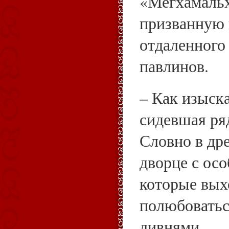
«Мегхамальх
призванную 
отдаленного
павлинов.
– Как изыска
сидевшая ря
Словно в др
дворце с ос
которые вых
полюбовать
ливнями.