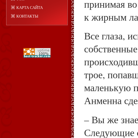
принимая во
КАРТА САЙТА
к жирным ла
КОНТАКТЫ
Все глаза, и
собственные
происходивш
трое, попав
маленькую п
Анменна сде
– Вы же знает
Следующие с