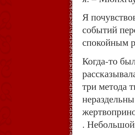
Я почувствов
событий пер
спокойным р
Когда‑то бы
рассказывала
три метода 
нераздельны
жертвоприно
. Небольшой 