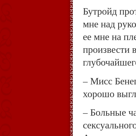
Бутройд про
мне над рук
ее мне на пл
произвести 
глубочайшег
– Мисс Бенег
хорошо выгл
– Больные ч
сексуального