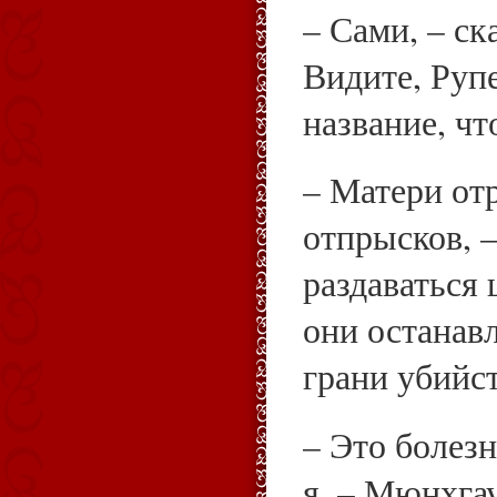
– Сами, – ск
Видите, Руп
название, что
– Матери от
отпрысков, 
раздаваться
они останавл
грани убийст
– Это болезн
я. – Мюнхга