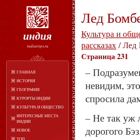
Лед Бомб
индия
Культура и общ
рассказах
/ Лед
indiatrips.ru
Страница 231
– Подразумев
ГЛАВНАЯ
ИСТОРИЯ
невидим, эт
ГЕОГРАФИЯ
спросила да
КУРОРТЫ ИНДИИ
КУЛЬТУРА И ОБЩЕСТВО
– Не так уж 
ИНТЕРЕСНЫЕ МЕСТА
ИНДИИ
дорогого Бэ
НОВОЕ
ТОП