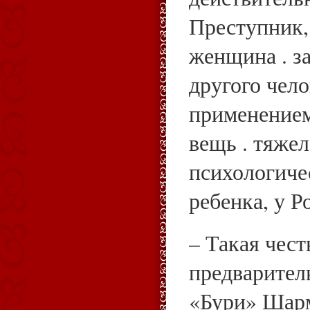
Преступник,
женщина . за
другого чело
применением
вещь . тяжел
психологиче
ребенка, у Р
– Такая чест
предварител
«Бури» Шарм