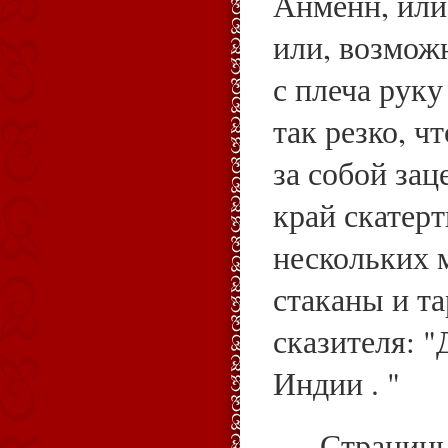
Анменн, или 
или, возможн
с плеча руку
так резко, ч
за собой зац
край скатерт
нескольких 
стаканы и та
сказителя: 
Индии . "
Страниц