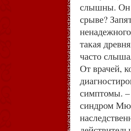
слышны. Он 
срыве? Запя
ненадежного
такая древня
часто слыша
От врачей, к
диагностиро
симптомы. –
синдром Мюн
наследственн
действительн