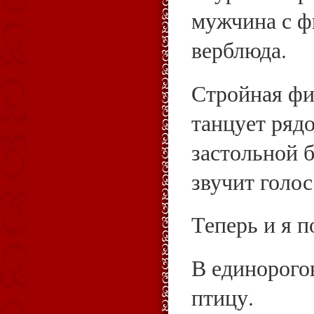
мужчина с 
верблюда.
Стройная фи
танцует рядо
застольной б
звучит голос
Теперь и я п
В единорого
птицу.