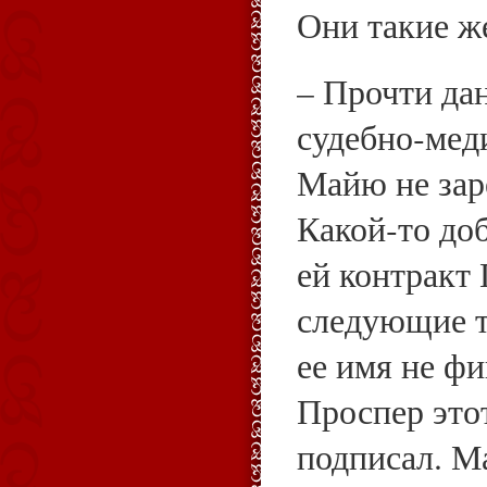
Они такие же
– Прочти да
судебно‑мед
Майю не заре
Какой‑то до
ей контракт
следующие т
ее имя не ф
Проспер это
подписал. М