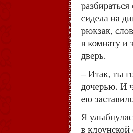
разбираться 
сидела на ди
рюкзак, сло
в комнату и 
дверь.
– Итак, ты г
дочерью. И ч
ею заставило
Я улыбнулас
в клоунской 