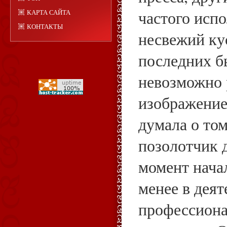
частого испо
КАРТА САЙТА
КОНТАКТЫ
несвежий ку
последних б
невозможно 
изображение
думала о том
позолотчик 
момент нача
менее в дея
профессиона