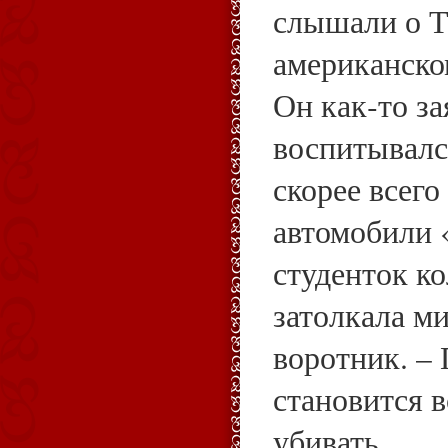
слышали о Т
американско
Он как‑то за
воспитывался
скорее всего
автомобили 
студенток ко
затолкала м
воротник. – 
становится в
убивать.