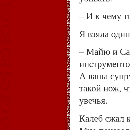
– И к чему 
Я взяла один
– Майю и Са
инструменто
А ваша супр
такой нож, ч
увечья.
Калеб сжал к