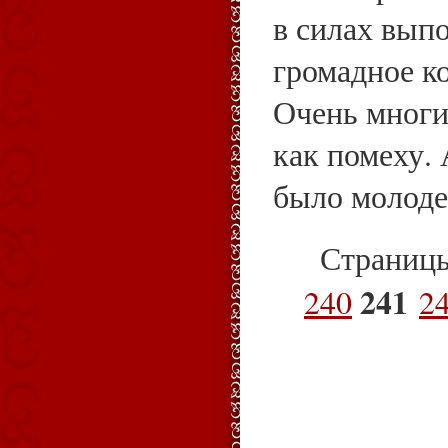
в силах вып
громадное ко
Очень многи
как помеху.
было молоде
Страниц
241
240
2