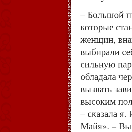
– Большой п
которые ста
женщин, внач
выбирали се
сильную пар
обладала че
вызвать зави
высоким пол
– сказала я.
Майя». – Вы