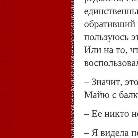
единственны
обративший 
пользуюсь э
Или на то, ч
воспользова
– Значит, эт
Майю с балк
– Ее никто н
– Я видела п