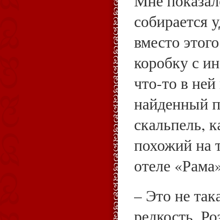
Мне показал
собирается у
вместо этого
коробку с и
что‑то в ней
найденный п
скальпель, к
похожий на т
отеле «Рама»
– Это не та
редкость, Ро