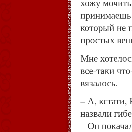
хожу мочить
принимаешь 
который не 
простых ве
Мне хотелос
все‑таки что
вязалось.
– А, кстати,
назвали гиб
– Он покачал