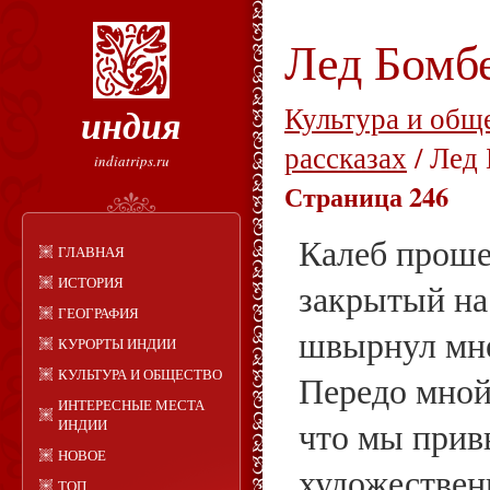
Лед Бомб
индия
Культура и общ
рассказах
/ Лед
indiatrips.ru
Страница 246
Калеб проше
ГЛАВНАЯ
ИСТОРИЯ
закрытый на
ГЕОГРАФИЯ
швырнул мне
КУРОРТЫ ИНДИИ
КУЛЬТУРА И ОБЩЕСТВО
Передо мной 
ИНТЕРЕСНЫЕ МЕСТА
что мы прив
ИНДИИ
НОВОЕ
художествен
ТОП