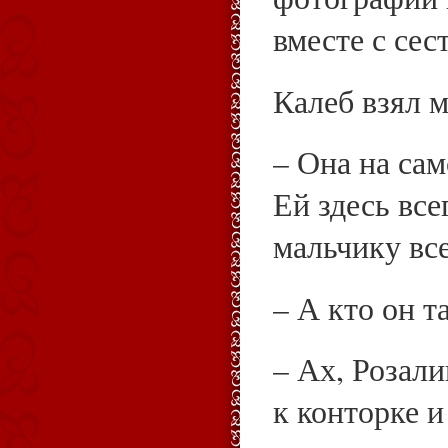
вместе с сес
Калеб взял 
– Она на сам
Ей здесь все
мальчику все
– А кто он т
– Ах, Розали
к конторке 