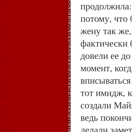
продолжила:
потому, что
жену так же
фактически 
довели ее до
момент, когд
вписываться
тот имидж, 
создали Май
ведь покончи
делали замет