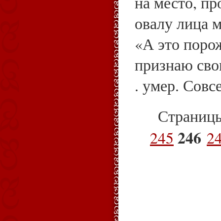
на место, пр
овалу лица м
«А это поро
признаю сво
. умер. Совс
Страниц
246
245
2