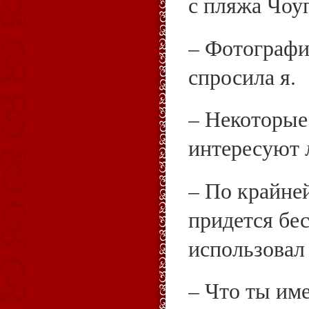
с пляжа Чоу
– Фотографи
спросила я.
– Некоторые 
интересуют 
– По крайней
придется бе
использовал 
– Что ты им