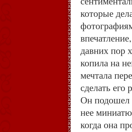
сентиментал
которые дел
фотографиям
впечатление,
давних пор х
копила на не
мечтала пер
сделать его 
Он подошел к
нее миниатюр
когда она пр