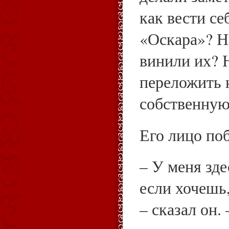
как вести се
«Оскара»? Н
винили их? 
переложить 
собственную
Его лицо по
– У меня зде
если хочешь
– сказал он.