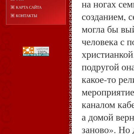
на ногах се
КАРТА САЙТА
созданием, с
КОНТАКТЫ
могла бы вы
человека с 
христианкой
подругой он
какое‑то ре
мероприятие
каналом каб
а домой вер
заново». Но 