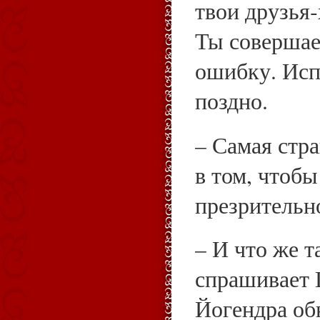
твои друзья‑
Ты соверша
ошибку. Испр
поздно.
– Самая стр
в том, чтобы
презрительн
– И что же т
спрашивает
Йогендра об