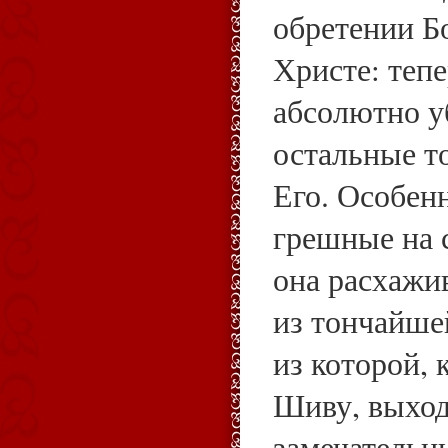
обретении Б
Христе: теп
абсолютно у
остальные т
Его. Особенн
грешные на с
она расхажи
из тончайше
из которой, 
Шиву, выход
замечательн