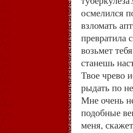
туберкулеза?
осмелился п
взломать апт
превратила с
возьмет тебя
станешь нас
Твое чрево 
рыдать по н
Мне очень н
подобные ве
меня, скажет