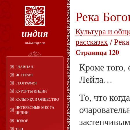
Река Бого
индия
Культура и общ
рассказах
/ Река
indiatrips.ru
Страница 120
Кроме того, 
ГЛАВНАЯ
ИСТОРИЯ
Лейла…
ГЕОГРАФИЯ
КУРОРТЫ ИНДИИ
То, что когд
КУЛЬТУРА И ОБЩЕСТВО
очарователь
ИНТЕРЕСНЫЕ МЕСТА
ИНДИИ
застенчивым
НОВОЕ
ТОП