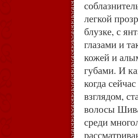
соблазнител
легкой проз
блузке, с я
глазами и т
кожей и ал
губами. И ка
когда сейчас
взглядом, ст
волосы Шива
среди много
рассматрива