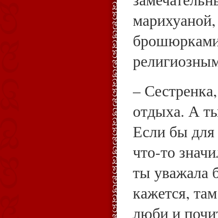
марихуаной,
брошюрками
религиозным
– Сестренка,
отдыха. А т
Если бы для
что‑то значи
ты уважала 
кажется, там
люби и почит