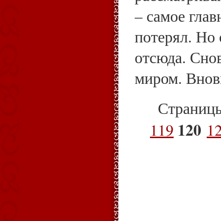
– самое глав
потерял. Но
отсюда. Сно
миром. Внов
Страниц
120
119
1