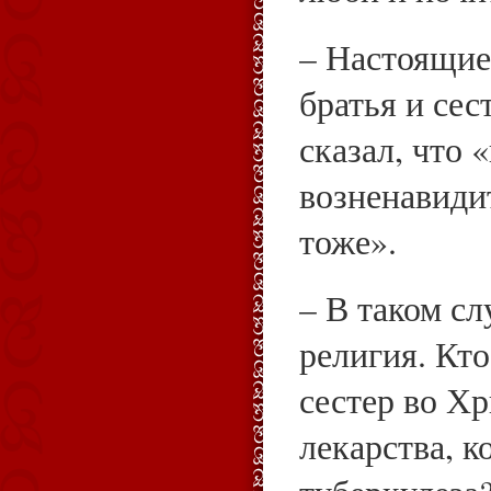
– Настоящие
братья и сес
сказал, что 
возненавидит
тоже».
– В таком сл
религия. Кто
сестер во Х
лекарства, к