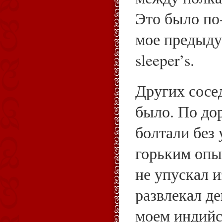
Это было по
мое предыду
sleeper’s.
Других сосе
было. По до
болтали без
горьким опы
не упускал и
развлекал де
моем индийс