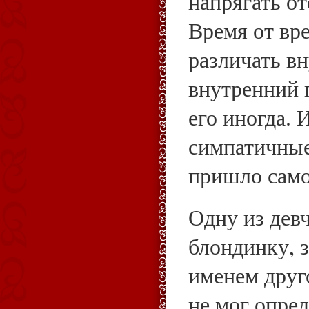
напрягать от
Время от вр
различать в
внутренний 
его иногда. И
симпатичны
пришло само
Одну из дев
блондинку, з
именем друг
не мог опред