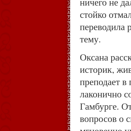
ничего не да
стойко отма
переводила 
тему.
Оксана расск
историк, жив
преподает в 
лаконично с
Гамбурге. О
вопросов о 
мгновенно ух