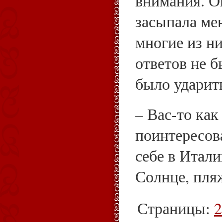
внимания. О
засыпала ме
многие из ни
ответов не б
было ударить
– Вас-то как
поинтересова
себе в Итал
Солнце, пля
Страницы:
2