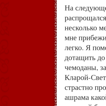
На следующе
распрощался
несколько м
мне прибеж
легко. Я пом
дотащить до
чемоданы, за
Кларой-Свет
страстно пр
ашрама како