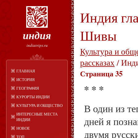
Индия гла
Шивы
индия
indiatrips.ru
Культура и общ
рассказах
/ Инд
ГЛАВНАЯ
Страница 35
ИСТОРИЯ
* * *
ГЕОГРАФИЯ
КУРОРТЫ ИНДИИ
В один из т
КУЛЬТУРА И ОБЩЕСТВО
ИНТЕРЕСНЫЕ МЕСТА
дней я позн
ИНДИИ
НОВОЕ
двумя русск
ТОП