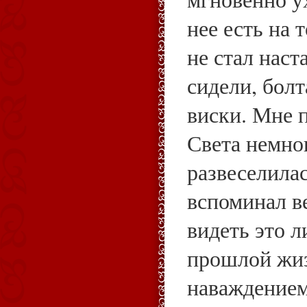
нее есть на 
не стал наст
сидели, бол
виски. Мне п
Света немно
развеселила
вспоминал ве
видеть это л
прошлой жиз
наваждением