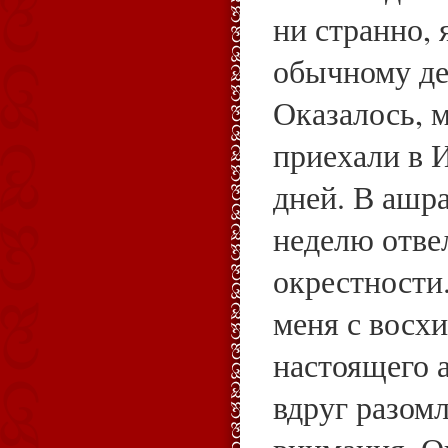
ни странно, 
обычному де
Оказалось, 
приехали в 
дней. В ашр
неделю отве
окрестности
меня с восх
настоящего а
вдруг разомл