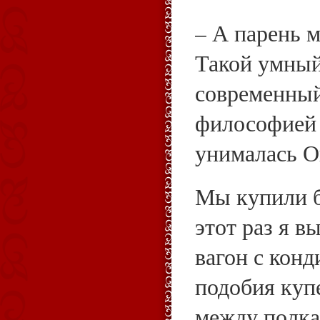
– А парень м
Такой умный
современный
философией 
унималась О
Мы купили б
этот раз я в
вагон с кон
подобия купе
между полка