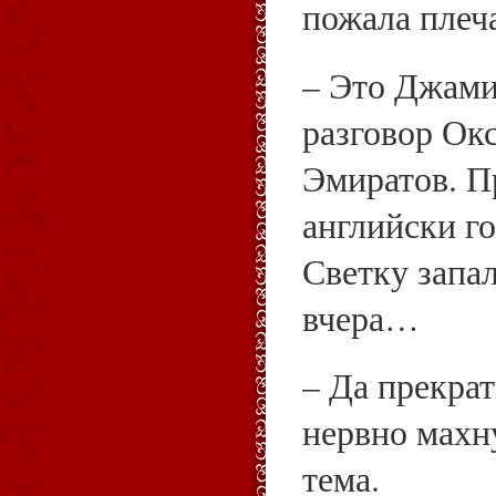
пожала плеч
– Это Джами
разговор Окс
Эмиратов. П
английски г
Светку запа
вчера…
– Да прекра
нервно махн
тема.