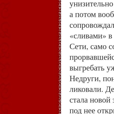
унизительно
а потом вооб
сопровождал
«сливами» в 
Сети, само с
прорвавшейс
выгребать уж
Недруги, пон
ликовали. Д
стала новой 
под нее откр