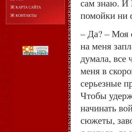
сам знаю. И
КАРТА САЙТА
помойки ни 
КОНТАКТЫ
– Да? – Моя
на меня запл
думала, все 
меня в скор
серьезные п
Чтобы удерж
начинать вой
сюжеты, зав