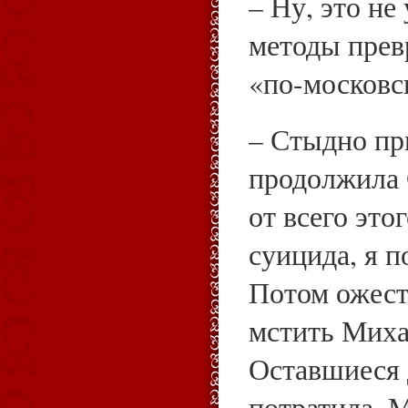
– Ну, это не
методы прев
«по-московс
– Стыдно при
продолжила 
от всего это
суицида, я п
Потом ожест
мстить Миха
Оставшиеся 
потратила. 