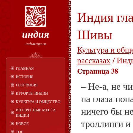
Индия гла
Шивы
индия
indiatrips.ru
Культура и общ
рассказах
/ Инд
ГЛАВНАЯ
Страница 38
ИСТОРИЯ
– Не-а, не ч
ГЕОГРАФИЯ
КУРОРТЫ ИНДИИ
на глаза поп
КУЛЬТУРА И ОБЩЕСТВО
ничего бы не
ИНТЕРЕСНЫЕ МЕСТА
ИНДИИ
троллинги и
НОВОЕ
ТОП