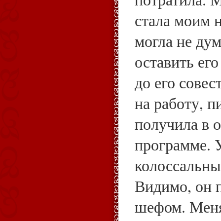
стала моим 
могла не ду
оставить его
до его совес
на работу, п
получила в 
программе. 
колоссальны
Видимо, он 
шефом. Меня