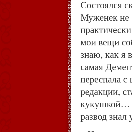
Состоялся с
Муженек не 
практически
мои вещи со
знаю, как я 
самая Демен
переспала с
редакции, с
кукушкой… 
развод знал 