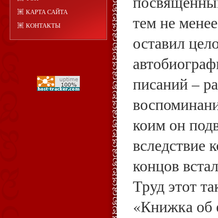
посвященный
КАРТА САЙТА
тем не менее
КОНТАКТЫ
оставил цел
автобиограф
писаний – р
воспоминани
коим он подв
вследствие к
концов встал
Труд этот та
«Книжка об 