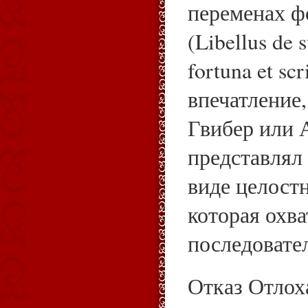
переменах ф
(Libellus de s
fortuna et sc
впечатление,
Гвибер или 
представлял
виде целост
которая охва
последовате
Отказ Отлох