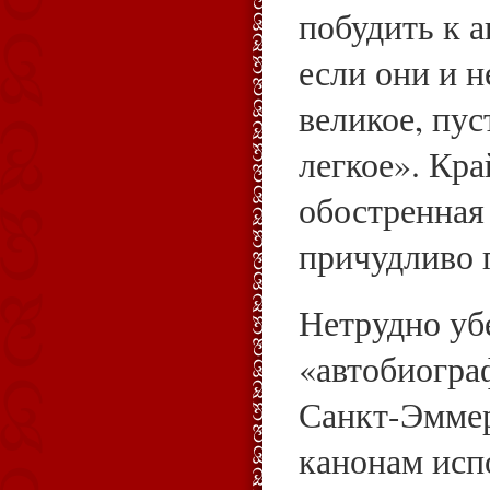
побудить к 
если они и н
великое, пус
легкое». Кр
обостренная
причудливо 
Нетрудно убе
«автобиогра
Санкт-Эммер
канонам исп