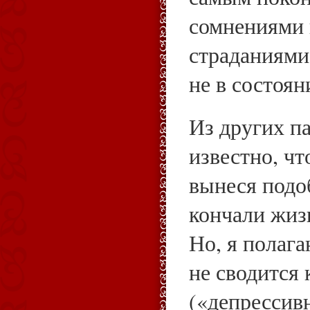
сомнениями
страданиями
не в состоян
Из других п
известно, чт
вынеся подо
кончали жиз
Но, я полаг
не сводится
(«депрессив