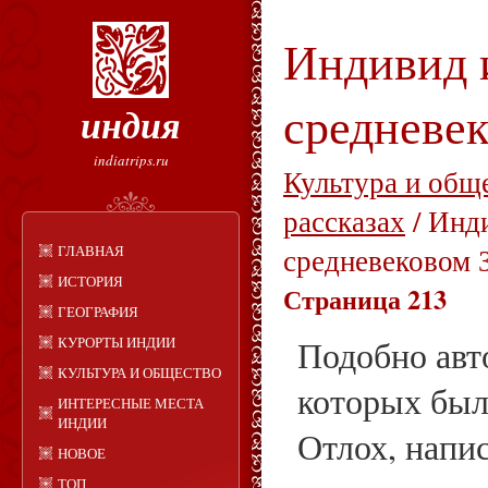
Индивид 
средневек
индия
indiatrips.ru
Культура и общ
рассказах
/ Инд
ГЛАВНАЯ
средневековом 
ИСТОРИЯ
Страница 213
ГЕОГРАФИЯ
КУРОРТЫ ИНДИИ
Подобно авт
КУЛЬТУРА И ОБЩЕСТВО
которых был
ИНТЕРЕСНЫЕ МЕСТА
ИНДИИ
Отлох, напи
НОВОЕ
ТОП