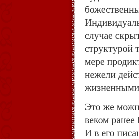
божественны
Индивидуаль
случае скры
структурой т
мере продик
нежели дейс
жизненными 
Это же можн
веком ранее
И в его пис