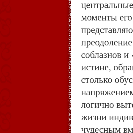
центральные
моменты его
представляю
преодоление
соблазнов и
истине, обра
столько обу
напряжением
логично выт
жизни индив
чудесным вм