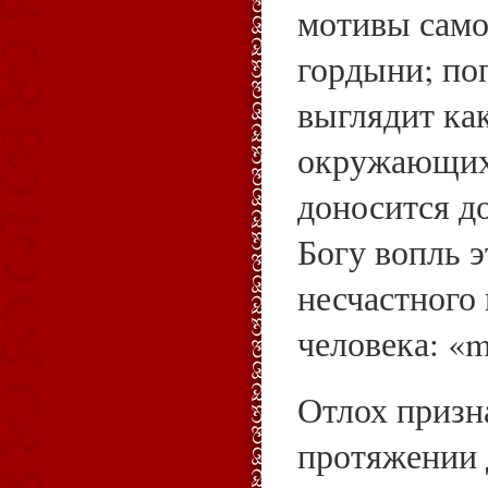
мотивы само
гордыни; по
выглядит как
окружающих.
доносится д
Богу вопль э
несчастного
человека: «m
Отлох призна
протяжении 