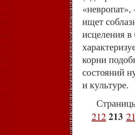
«невропат»,
ищет соблаз
исцеления в 
характеризу
корни подо
состояний н
и культуре.
Страниц
213
212
2