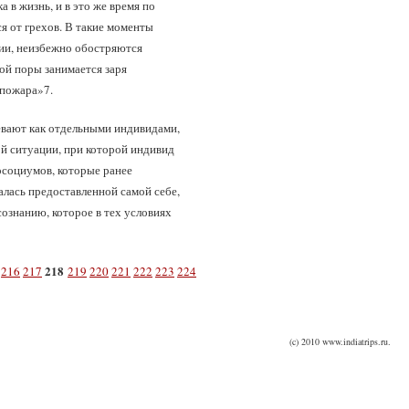
 в жизнь, и в это же время по
я от грехов. В такие моменты
ии, неизбежно обостряются
ой поры занимается заря
 пожара»7.
евают как отдельными индивидами,
ой ситуации, при которой индивид
осоциумов, которые ранее
алась предоставленной самой себе,
ознанию, которое в тех условиях
218
216
217
219
220
221
222
223
224
(c) 2010 www.indiatrips.ru.