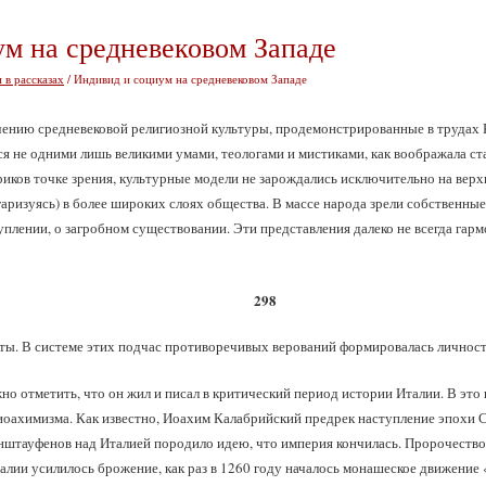
м на средневековом Западе
 в рассказах
/ Индивид и социум на средневековом Западе
чению средневековой религиозной культуры, продемонстрированные в трудах 
я не одними лишь великими умами, теологами и мистиками, как воображала ст
иков точке зрения, культурные модели не зарождались исключительно на верх
гаризуясь) в более широких слоях общества. В массе народа зрели собственны
куплении, о загробном существовании. Эти представления далеко не всегда га
298
ты. В системе этих подчас противоречивых верований формировалась личност
но отметить, что он жил и писал в критический период истории Италии. В это
иоахимизма. Как известно, Иоахим Калабрийский предрек наступление эпохи Свя
енштауфенов над Италией породило идею, что империя кончилась. Пророчество 
алии усилилось брожение, как раз в 1260 году началось монашеское движение 