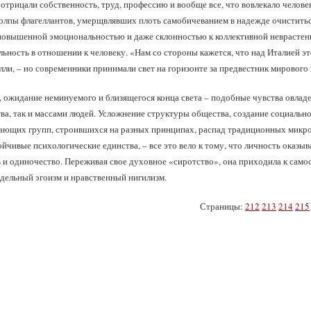
отрицали собственность, труд, профессию и вообще все, что вовлекало человека
олпы флагеллантов, умерщвлявших плоть самобичеванием в надежде очиститьс
овышенной эмоциональностью и даже склонностью к коллективной неврастен
ьность в отношении к человеку. «Нам со стороны кажется, что над Италией эт
лли, – но современники принимали свет на горизонте за предвестник мирового
, ожидание неминуемого и близящегося конца света – подобные чувства овлад
ва, так и массами людей. Усложнение структуры общества, создание социальн
дающих групп, строившихся на разных принципах, распад традиционных микр
йчивые психологические единства, – все это вело к тому, что личность оказыв
и одиночество. Переживая свое духовное «сиротство», она приходила к самос
едельный эгоизм и нравственный нигилизм.
Страницы:
212
213
214
215