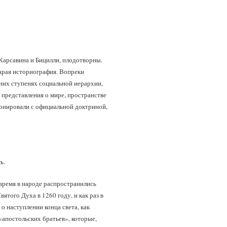
Карсавина и Бицилли, плодотворны.
арая историография. Вопреки
них ступенях социальной иерархии,
е представления о мире, пространстве
рмонировали с официальной доктриной,
ь.
 время в народе распространились
того Духа в 1260 году, и как раз в
о наступлении конца света, как
«апостольских братьев», которые,