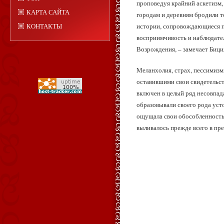
проповедуя крайний аскетизм, 
КАРТА САЙТА
городам и деревням бродили т
истории, сопровождающиеся п
КОНТАКТЫ
восприимчивость и наблюдател
Возрождения, – замечает Бици
Меланхолия, страх, пессимизм
оставившими свои свидетельст
включен в целый ряд несовпа
образовывали своего рода усто
ощущала свои обособленность 
выливалось прежде всего в пр