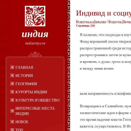
Индивид и социу
Культура и общество
/
Культура Индии
Страница 218
индия
Я полагаю, что подходы к изу
Фонд верований эпохи творилс
indiatrips.ru
распространенной среди истор
распространяясь затем (и вуль
и времени, о душе, грехе и ис
ГЛАВНАЯ
и между ними возни-
ИСТОРИЯ
ГЕОГРАФИЯ
КУРОРТЫ ИНДИИ
кали напряженность и конфлик
КУЛЬТУРА И ОБЩЕСТВО
Возвращаясь к Салимбене, нуж
ИНТЕРЕСНЫЕ МЕСТА
хилиастические идеи в форме 
ИНДИИ
это время падение власти Гог
НОВОЕ
кажется, осуществлялось. В Ит
ТОП