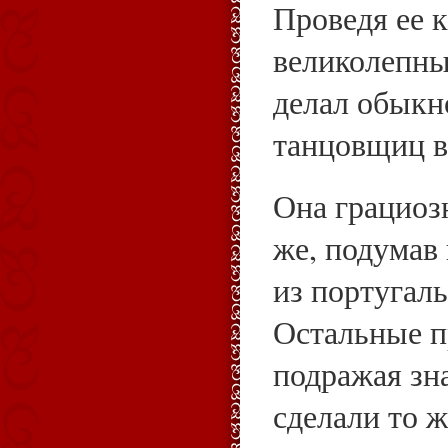
Проведя ее к
великолепны
делал обыкн
танцовщиц в
Она грациоз
же, подумав 
из португал
Остальные п
подражая зн
сделали то ж