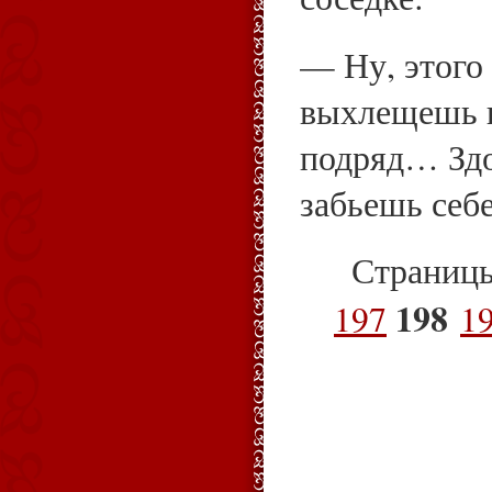
— Ну, этого
выхлещешь 
подряд… Зд
забьешь себе
Страниц
198
197
1