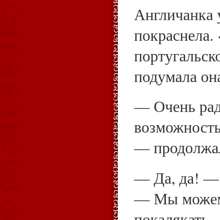
Англичанка 
покраснела. 
португальск
подумала он
— Очень рада
возможность
— продолжал
— Да, да! —
— Мы можем
покалякать.