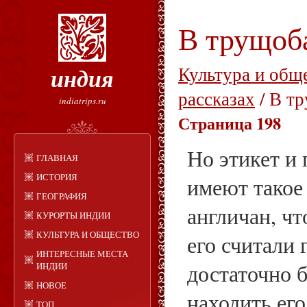
В трущоб
индия
Культура и общ
рассказах
/ В т
indiatrips.ru
Страница 198
Но этикет и
ГЛАВНАЯ
ИСТОРИЯ
имеют такое 
ГЕОГРАФИЯ
англичан, чт
КУРОРТЫ ИНДИИ
КУЛЬТУРА И ОБЩЕСТВО
его считали
ИНТЕРЕСНЫЕ МЕСТА
достаточно б
ИНДИИ
НОВОЕ
находить ег
ТОП