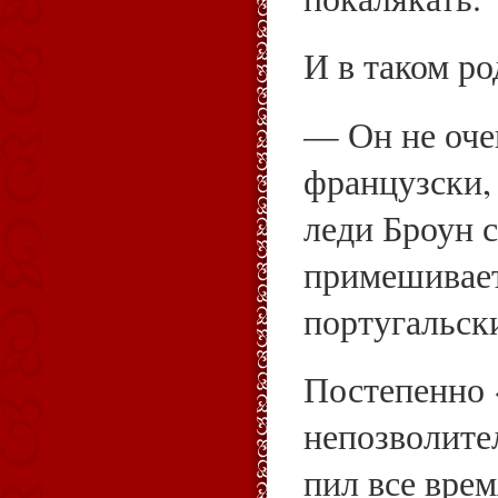
И в таком ро
— Он не оче
французски,
леди Броун 
примешивает
португальски
Постепенно 
непозволите
пил все врем