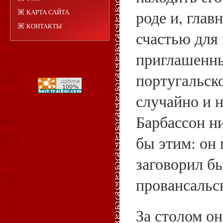
роде и, глав
КАРТА САЙТА
КОНТАКТЫ
счастью для 
приглашенны
португальск
случайно и н
Барбассон н
бы этим: он
заговорил бы
провансальс
За столом о