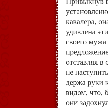
Привыкнув в
установленн
кавалера, он
удивлена эти
своего мужа 
предложение.
отставляя в 
не наступить
держа руки 
видом, что, 
они задохнул