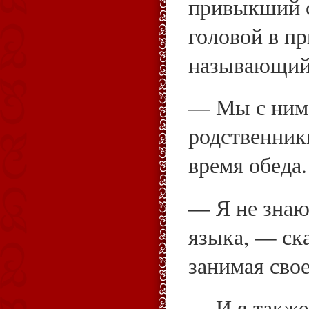
привыкший с
головой в пр
называющий
— Мы с ним
родственник
время обеда.
— Я не знаю
языка, — ска
занимая свое
— И я также