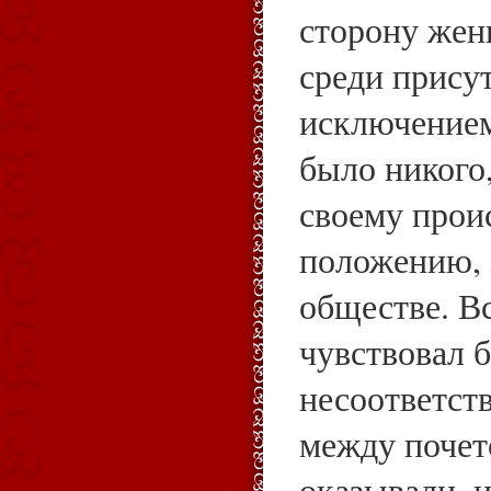
сторону жен
среди прису
исключением
было никого,
своему прои
положению, 
обществе. Вс
чувствовал б
несоответст
между почет
оказывали, 