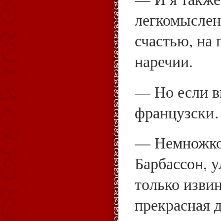
легкомыслен
счастью, на
наречии.
— Но если в
французск
— Немножко
Барбассон, 
только извин
прекрасная д