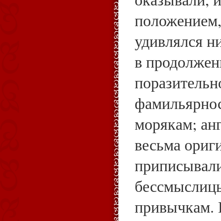
положением,
удивлялся н
в продолжен
поразительн
фамильярно
морякам; ан
весьма ориг
приписывали
бессмыслиц
привычкам. 