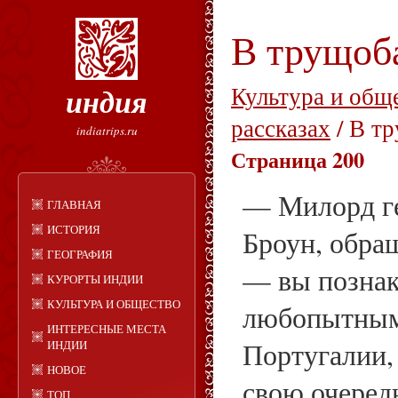
В трущоб
индия
Культура и общ
рассказах
/ В т
indiatrips.ru
Страница 200
— Милорд ге
ГЛАВНАЯ
ИСТОРИЯ
Броун, обра
ГЕОГРАФИЯ
— вы познак
КУРОРТЫ ИНДИИ
КУЛЬТУРА И ОБЩЕСТВО
любопытным
ИНТЕРЕСНЫЕ МЕСТА
Португалии, 
ИНДИИ
НОВОЕ
свою очеред
ТОП