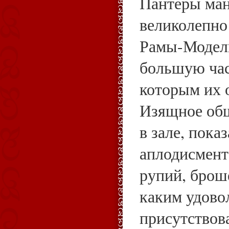
Пантеры ма
великолепно
Рамы-Модел
большую час
которым их 
Изящное общ
в зале, пока
аплодисмент
рупий, брош
каким удово
присутствов