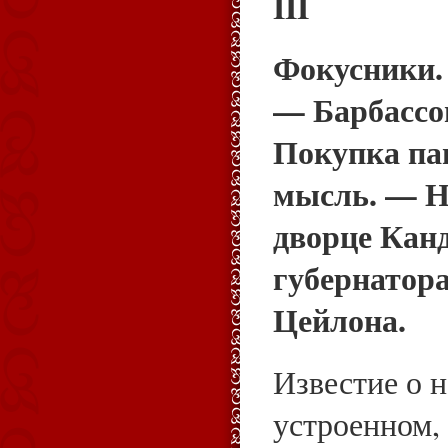
III
Фокусники.
— Барбассо
Покупка па
мысль. — Н
дворце Кан
губернатора
Цейлона.
Известие о 
устроенном,