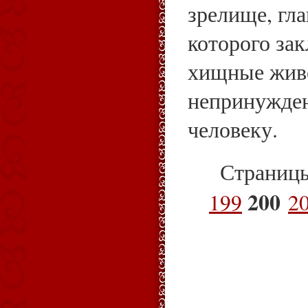
зрелище, гла
которого зак
хищные живо
непринужде
человеку.
Страниц
200
199
2