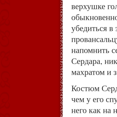
верхушке го
обыкновенно
убедиться в 
провансальц
напомнить се
Сердара, ник
махратом и 
Костюм Серд
чем у его сп
него как на 