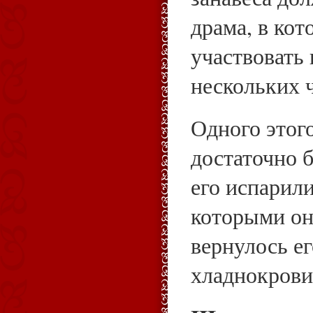
драма, в кот
участвовать
нескольких ч
Одного этог
достаточно 
его испарил
которыми он
вернулось е
хладнокрови