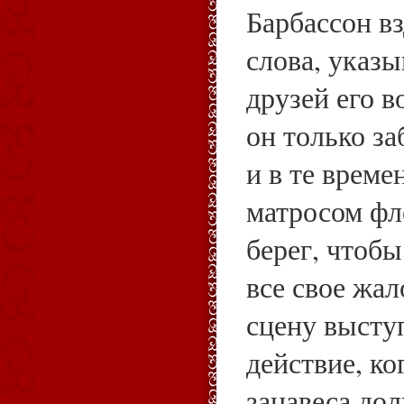
Барбассон в
слова, указ
друзей его в
он только за
и в те време
матросом фл
берег, чтобы
все свое жал
сцену высту
действие, ко
занавеса до