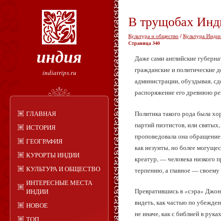
В трущобах Инд
Культура и общество
/
Культура Индии
Страница 340
индия
Даже сами английские губерна
гражданские и политические де
indiatrips.ru
администрации, обуздывая, с
распоряжение его древнюю ре
Политика такого рода была хо
ГЛАВНАЯ
партий пиэтистов, или святых
ИСТОРИЯ
проповедовала она обращение 
ГЕОГРАФИЯ
как иезуиты, но более могущес
КУРОРТЫ ИНДИИ
креатур, — человека низкого 
КУЛЬТУРА И ОБЩЕСТВО
терпению, а главное — своему
ИНТЕРЕСНЫЕ МЕСТА
Превратившись в «сэра» Джона
ИНДИИ
видеть, как частью по убежде
НОВОЕ
не иначе, как с библией в рука
ТОП