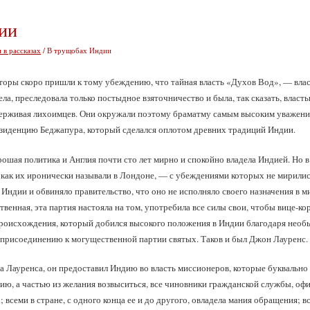
ии
 в рассказах
/ В трущобах Индии
торы скоро пришли к тому убеждению, что тайная власть «Духов Вод», — власт
ла, преследовала только постыдное взяточничество и была, так сказать, власт
держивая лихоимцев. Они окружали поэтому браматму самым высоким уважение
зиденцию Беджапура, который сделался оплотом древних традиций Индии.
рошая политика и Англия почти сто лет мирно и спокойно владела Индией. Но 
, как их иронически называли в Лондоне, — с убеждениями которых не мирились
Индии и обвиняло правительство, что оно не исполняло своего назначения в м
твенная, эта партия настояла на том, употребила все силы свои, чтобы вице-к
происхождения, который добился высокого положения в Индии благодаря нео
 присоединению к могущественной партии святых. Таков и был Джон Лауренс.
 Лауренса, он предоставил Индию во власть миссионеров, которые буквально
нию, а частью из желания возвыситься, все чиновники гражданской службы, о
х; всеми в стране, с одного конца ее и до другого, овладела мания обращения; 