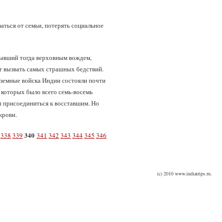
аться от семьи, потерять социальное
бывший тогда верховным вождем,
ет вызвать самых страшных бедствий.
туземные войска Индии состояли почти
 которых было всего семь-восемь
бы присоединиться к восставшим. Но
крови.
340
338
339
341
342
343
344
345
346
(c) 2010 www.indiatrips.ru.