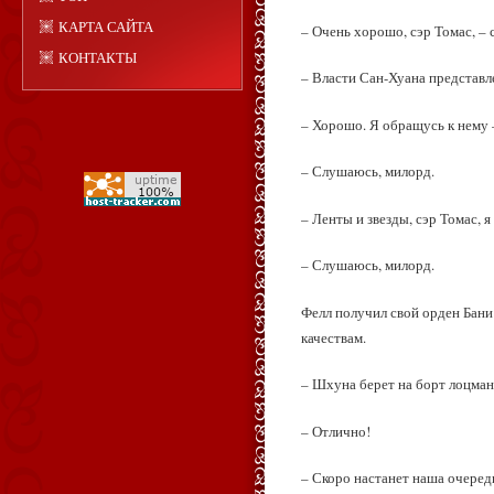
КАРТА САЙТА
– Очень хорошо, сэр Томас, – 
КОНТАКТЫ
– Власти Сан-Хуана представл
– Хорошо. Я обращусь к нему 
– Слушаюсь, милорд.
– Ленты и звезды, сэр Томас, я
– Слушаюсь, милорд.
Фелл получил свой орден Бани
качествам.
– Шхуна берет на борт лоцман
– Отлично!
– Скоро настанет наша очередь