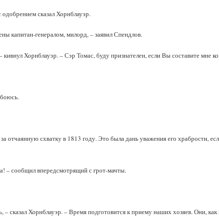
с одобрением сказал Хорнблауэр.
ены капитан-генералом, милорд, – заявил Спендлов.
– кивнул Хорнблауэр. – Сэр Томас, буду признателен, если Вы составите мне к
 боюсь.
 за отчаянную схватку в 1813 году. Это была дань уважения его храбрости, е
а! – сообщил впередсмотрящий с грот-мачты.
, – сказал Хорнблауэр. – Время подготовится к приему наших хозяев. Они, ка