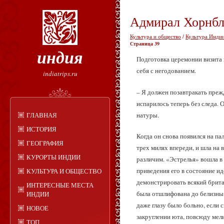
Адмирал Хорнбл
Культура и общество
/
Культура Индии
Страница 39
индия
Подготовка церемонии визита в
себя с негодованием.
indiatrips.ru
– Я должен позавтракать прежд
испарилось теперь без следа.
натуры.
ГЛАВНАЯ
ИСТОРИЯ
Когда он снова появился на п
ГЕОГРАФИЯ
трех милях впереди, и шла на
КУРОРТЫ ИНДИИ
различим. «Эстрелья» вошла в
приведения его в состояние ид
КУЛЬТУРА И ОБЩЕСТВО
демонстрировать всякий брит
ИНТЕРЕСНЫЕ МЕСТА
была отшлифована до белизны,
ИНДИИ
даже глазу было больно, если
НОВОЕ
закруглении юта, повсюду мел
ТОП