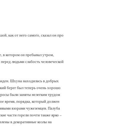
й, как от него самого, сказал он про
е, в котором он пребывал утром,
 перед людьми слабость человеческой
евиден. Шхуна находилась в добрых
ский берег был теперь очень хорошо
тросы были заняты нелегким трудом
гое время, порядка, который должен
чивыми взорами чужеземцев. Палуба
кие части горели почти также ярко –
влены в декоративные козлы на