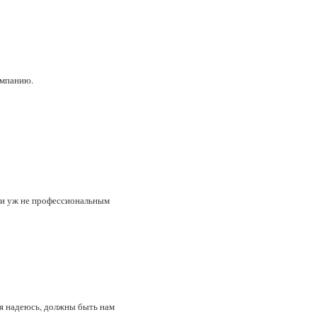
омпанию.
сли уж не профессиональным
к я надеюсь, должны быть нам