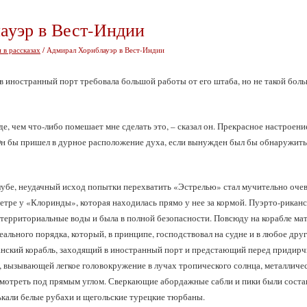
ауэр в Вест-Индии
 в рассказах
/ Адмирал Хорнблауэр в Вест-Индии
 иностранный порт требовала большой работы от его штаба, но не такой большо
е, чем что-либо помешает мне сделать это, – сказал он. Прекрасное настроени
 Он бы пришел в дурное расположение духа, если вынужден был бы обнаружить
алубе, неудачный исход попытки перехватить «Эстрелью» стал мучительно оч
 ветре у «Клоринды», которая находилась прямо у нее за кормой. Пуэрто-рикан
 территориальные воды и была в полной безопасности. Повсюду на корабле ма
еального порядка, который, в принципе, господствовал на судне и в любое дру
анский корабль, заходящий в иностранный порт и предстающий перед придир
 вызывающей легкое головокружение в лучах тропического солнца, металличес
 смотреть под прямым углом. Сверкающие абордажные сабли и пики были соста
ькали белые рубахи и щегольские турецкие тюрбаны.