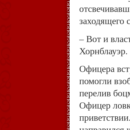
отсвечивавш
заходящего 
– Вот и влас
Хорнблауэр.
Офицера вст
помогли взоб
перелив боц
Офицер ловк
приветствии
направился 