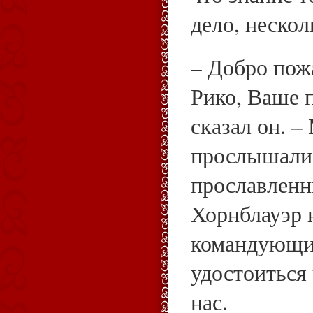
дело, нескол
– Добро пож
Рико, Ваше 
сказал он. –
прослышали 
прославленн
Хорнблауэр 
командующим
удостоиться 
нас.