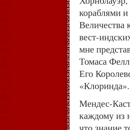
Хорнблауэр
кораблями и
Величества 
вест-индски
мне представ
Томаса Фелл
Его Королев
«Клоринда».
Мендес-Каст
каждому из 
что знание т