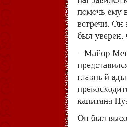
помочь ему 
встречи. Он 
был уверен, 
– Майор Мен
представилс
главный адъ
превосходит
капитана Пу
Он был высо