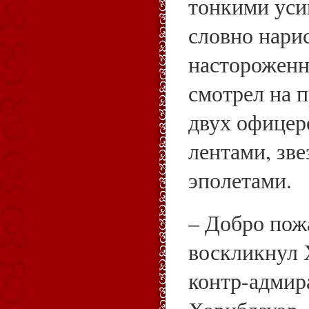
тонкими уси
словно нари
настороженн
смотрел на 
двух офицер
лентами, зв
эполетами.
– Добро пожа
воскликнул 
контр-адмир