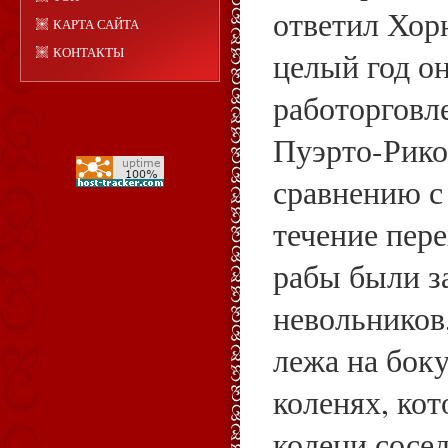
ответил Хорн
КАРТА САЙТА
КОНТАКТЫ
целый год он
работорговле
Пуэрто-Рико
сравнению с
течение пере
рабы были з
невольников,
лежа на боку
коленях, ко
колени сосе