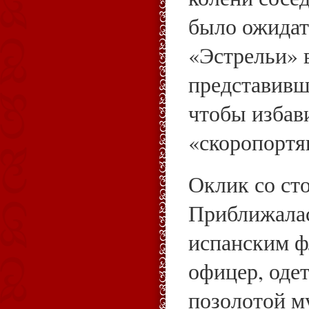
было ожидат
«Эстрельи» 
представивш
чтобы избави
«скоропортя
Оклик со ст
Приближалас
испанским ф
офицер, оде
позолотой м