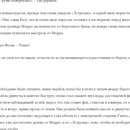
 резко повернулась. – Так держать.
 новым курсом, прежде чем снова увидели «Эстрелью», в одной миле мористее
Она, слава Богу, несла очень мало парусов, готовясь к последнему перед вых
она громада Морро заслонила его от берегового бриза, но вскоре снова напол
станции пушечного выстрела от Морро.
аз Фелла. – Ровно!
, но сила его иссякала, отчасти из-за увеличивающегося расстояния от берега,
обходимо было спешить, иначе корабль попал бы в полосу штиля между берег
рабль двинуться заметно быстрее, снова стал слышен звук воды, рассекаемой 
ством наблюдавший за ней, видел, что она ставит фок, стаксели и кливеры, то е
уто к ветру, прямо прочь от земли. Она должна была поймать пассат и двинутьс
овало до наступления следующего утра обогнуть с наветренной стороны Гаити,
ись уже достаточно далеко от Морро, и от «Эстрельи» тоже, чтобы не возбуд
рные трубы.