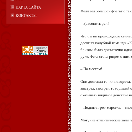
КАРТА САЙТА
Фелл вел большой фрегат с та
КОНТАКТЫ
– Брасопить реи!
Что бы ни происходило сейчас
десятых палубной команды «К
бризом, было достаточно одно
руке. Фелл стоял рядом с ним,
– По местам!
Они достигли точки поворота.
выстрел, выстрел, говорящий о
оказывать видимое действие н
– Поднять грот-марсель, – сно
Могучие атлантические валы у