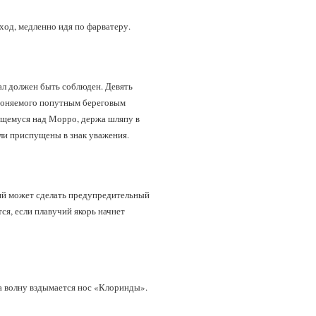
ход, медленно идя по фарватеру.
иал должен быть соблюден. Девять
дгоняемого попутным береговым
ающемуся над Морро, держа шляпу в
ыли приспущены в знак уважения.
дий может сделать предупредительный
ся, если плавучий якорь начнет
на волну вздымается нос «Клоринды».