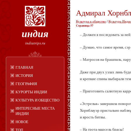
Адмирал Хорнбл
Культура и общество
/
Культура Индии
Страница 57
индия
– Должен я последовать за ней
indiatrips.ru
– Думаю, что самое время, сэр
– Матросов на брашпиль, пару
ГЛАВНАЯ
Даже при двух узлах линь буд
ИСТОРИЯ
и крепкие спины выбирали те
ГЕОГРАФИЯ
– Приготовить салютную карр
КУРОРТЫ ИНДИИ
КУЛЬТУРА И ОБЩЕСТВО
«Эстрелья» завершила поворот,
ИНТЕРЕСНЫЕ МЕСТА
Хорнблауэр пристально наблюда
ИНДИИ
и ярость битвы.
НОВОЕ
– На грота-марсель брасы!
ТОП