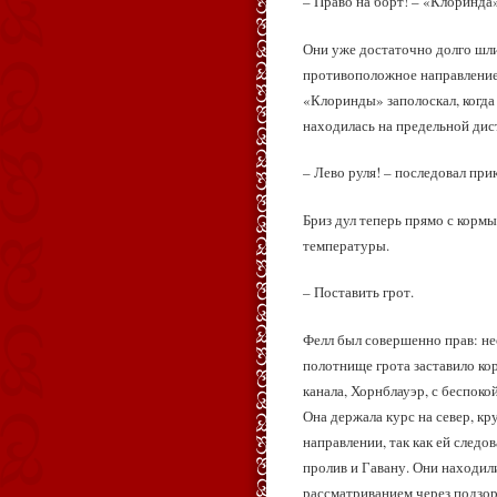
– Право на борт! – «Клоринда»
Они уже достаточно долго шли
противоположное направление. 
«Клоринды» заполоскал, когда 
находилась на предельной ди
– Лево руля! – последовал прик
Бриз дул теперь прямо с кормы
температуры.
– Поставить грот.
Фелл был совершенно прав: не
полотнище грота заставило ко
канала, Хорнблауэр, с беспокой
Она держала курс на север, кр
направлении, так как ей след
пролив и Гавану. Они находил
рассматриванием через подзо