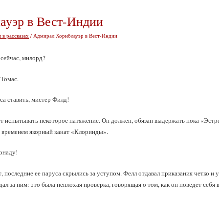
ауэр в Вест-Индии
 в рассказах
/ Адмирал Хорнблауэр в Вест-Индии
 сейчас, милорд?
 Томас.
са ставить, мистер Филд!
ет испытывать некоторое натяжение. Он должен, обязан выдержать пока «Эстр
м временем якорный канат «Клоринды».
онаду!
 последние ее паруса скрылись за уступом. Фелл отдавал приказания четко и у
л за ним: это была неплохая проверка, говорящая о том, как он поведет себя в 