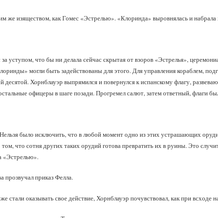
ким же изяществом, как Гомес «Эстрелью». «Клоринда» выровнялась и набрала 
 за уступом, что бы ни делала сейчас скрытая от взоров «Эстрелья», церемон
лоринды» могли быть задействованы для этого. Для управления кораблем, по
й десятой. Хорнблауэр выпрямился и повернулся к испанскому флагу, развев
 остальные офицеры в шаге позади. Прогремел салют, затем ответный, флаги б
 Нельзя было исключить, что в любой момент одно из этих устрашающих ору
 том, что сотня других таких орудий готова превратить их в руины. Это случит
а «Эстрелью».
ва прозвучал приказ Фелла.
же стали оказывать свое действие, Хорнблауэр почувствовал, как при всходе 