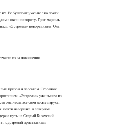
 их. Ее бушприт указывал на почти
одом в океан повороту. Грот-марсель
нился. «Эстрелья» поворачивала. Она
 отчасти из-за повышения
овым бризом и пассатом. Огромное
форштевнем. «Эстрелья» уже вышла из
сть она несла все свои косые паруса.
я, почти наверняка, в северном
 держа путь на Старый Багамский
ить подозрений пристальным