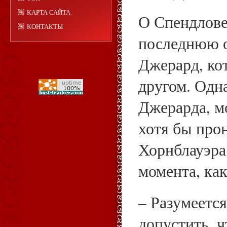
КАРТА САЙТА
О Спендлове
КОНТАКТЫ
последнюю о
Джерард, ко
другом. Одна
Джерарда, мо
хотя бы про
Хорнблауэра 
момента, как
– Разумеетс
допустить, ч