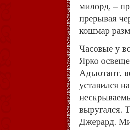
милорд, – п
прерывая че
кошмар раз
Часовые у во
Ярко освеще
Адъютант, в
уставился на
нескрываем
выругался. Т
Джерард. Ми