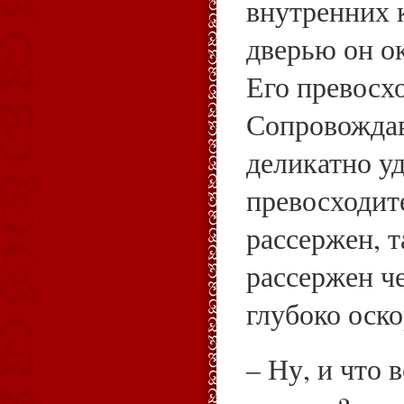
внутренних 
дверью он о
Его превосх
Сопровожда
деликатно уд
превосходит
рассержен, т
рассержен че
глубоко оск
– Ну, и что в