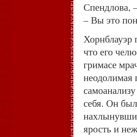
Спендлова, –
– Вы это по
Хорнблауэр п
что его челю
гримасе мра
неодолимая 
самоанализу
себя. Он был
нахлынувших
ярость и не