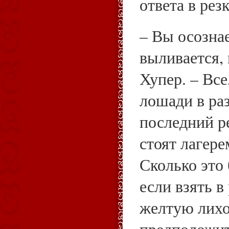
ответа в рез
– Вы осознае
выливается,
Хупер. – Все
лошади в ра
последний р
стоят лагере
Сколько это 
если взять в
желтую лихо