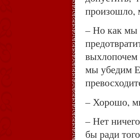
произошло, 
– Но как мы
предотврати
выхлопочем 
мы убедим Е
превосходите
– Хорошо, м
– Нет ничего
бы ради тог