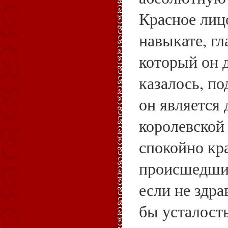
Красное лиц
навыкате, гл
который он 
казалось, по
он является
королевской
спокойно кр
происшедшие
если не здра
бы усталость