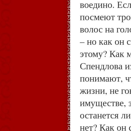
воедино. Ес
посмеют тро
волос на го
– но как он
этому? Как 
Спендлова и
понимают, ч
жизни, не го
имуществе, з
останется л
нет? Как он