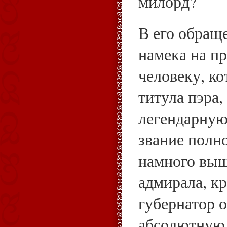
милорд?
В его обращ
намека на п
человеку, к
титула пэра
легендарную
звание полно
намного выш
адмирала, кр
губернатор 
абсолютную 