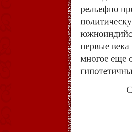
рельефно пр
политическ
южноиндийск
первые века
многое еще 
гипотетичны
С