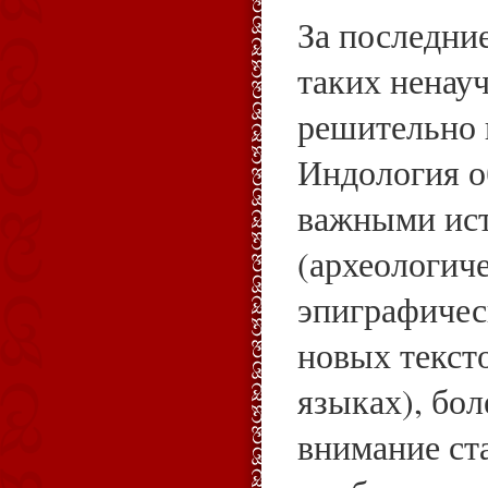
За последни
таких ненау
решительно 
Индология о
важными ис
(археологич
эпиграфичес
новых текст
языках), бол
внимание ст