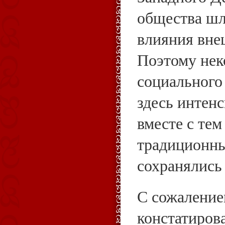
общества шл
влияния вне
Поэтому нек
социального
здесь интенс
вместе с тем
традиционны
сохранялись 
С сожаление
констатирова