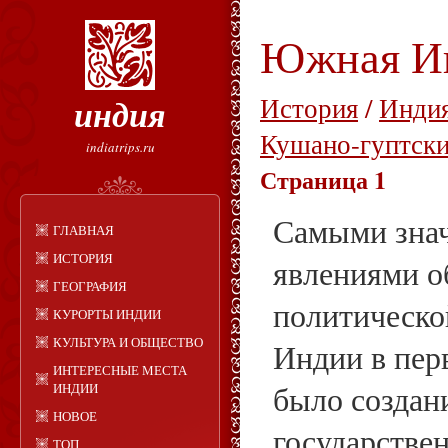
Южная И
индия
История
/
Индия
Кушано-гуптски
indiatrips.ru
Страница 1
Самыми зна
ГЛАВНАЯ
ИСТОРИЯ
явлениями о
ГЕОГРАФИЯ
политическ
КУРОРТЫ ИНДИИ
КУЛЬТУРА И ОБЩЕСТВО
Индии в пер
ИНТЕРЕСНЫЕ МЕСТА
было создан
ИНДИИ
НОВОЕ
государстве
ТОП