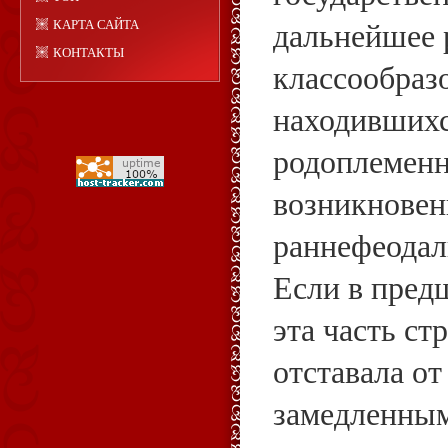
дальнейшее 
КАРТА САЙТА
КОНТАКТЫ
классообразо
находившихс
родоплемен
возникновен
раннефеодал
Если в пре
эта часть ст
отставала от
замедленны