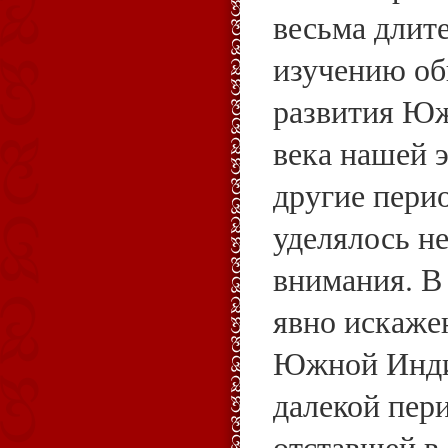
весьма длит
изучению об
развития Юж
века нашей э
другие пери
уделялось н
внимания. В
явно искаже
Южной Инди
далекой пер
отставшей в 