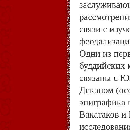
заслуживаю
рассмотрения
связи с изуч
феодализаци
Одни из пер
буддийских 
связаны с 
Деканом (ос
эпиграфика 
Вакатаков и
исследовани