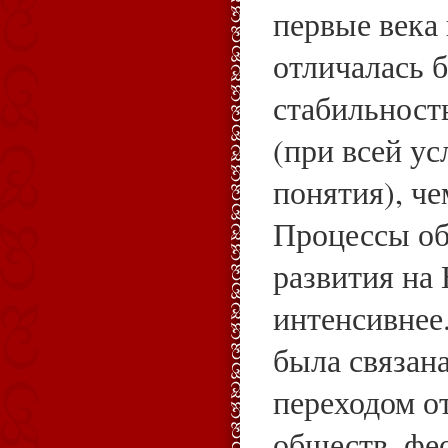
первые века
отличалась 
стабильност
(при всей ус
понятия), че
Процессы о
развития на
интенсивнее
была связан
переходом о
обществ, фе