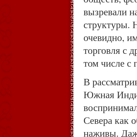
вызревали н
структуры. 
очевидно, и
торговля с д
том числе с
В рассматри
Южная Инди
воспринимал
Севера как о
наживы. Да