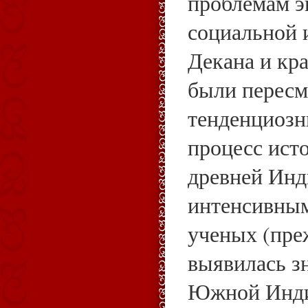
проблемам э
социальной 
Декана и кр
были пересм
тенденциозн
процесс ист
древней Инд
интенсивным
ученых (пре
выявилась з
Южной Инди