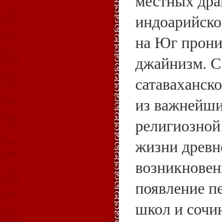
местных дра
индоарийско
на Юг прони
джайнизм. С
сатаваханско
из важнейши
религиозной
жизни древ
возникновен
появление п
школ и сочи