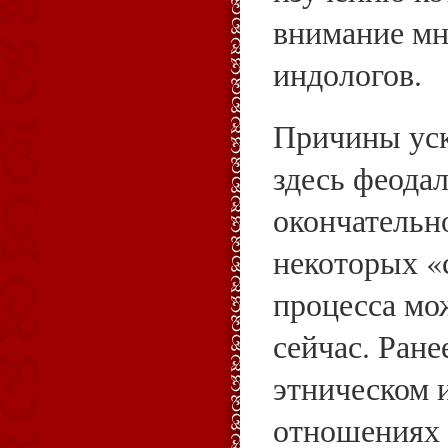
внимание мн
индологов.
Причины уск
здесь феода
окончательно
некоторых «
процесса мо
сейчас. Ране
этническом 
отношениях