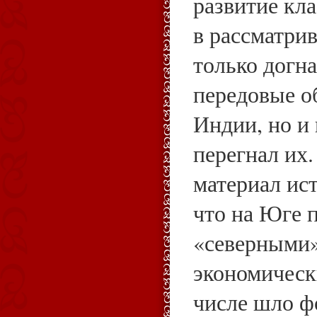
развитие кла
в рассматри
только догн
передовые о
Индии, но и
перегнал их
материал ис
что на Юге 
«северными»
экономическ
числе шло ф