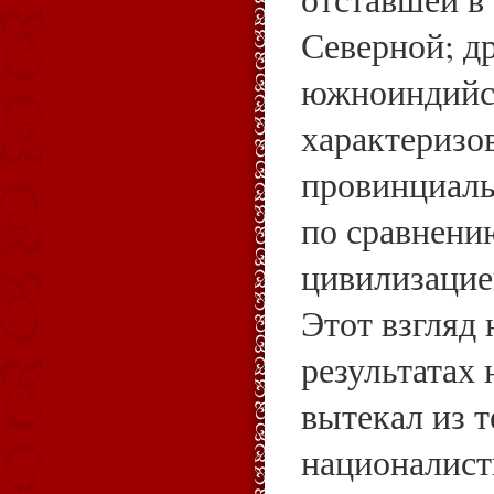
Северной; д
южноиндийск
характеризо
провинциаль
по сравнени
цивилизацие
Этот взгляд 
результатах
вытекал из 
националист