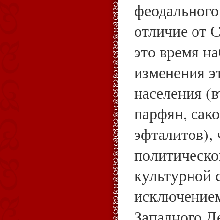
феодального 
отличие от С
это время н
изменения э
населения (в
парфян, сако
эфталитов), 
политическо
культурной с
исключением
Западного Д