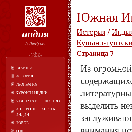
Южная И
индия
История
/
Индия
Кушано-гуптски
indiatrips.ru
Страница 7
Из огромной
ГЛАВНАЯ
ИСТОРИЯ
содержащихс
ГЕОГРАФИЯ
литературны
КУРОРТЫ ИНДИИ
КУЛЬТУРА И ОБЩЕСТВО
выделить не
ИНТЕРЕСНЫЕ МЕСТА
заслуживаю
ИНДИИ
НОВОЕ
внимания ис
ТОП