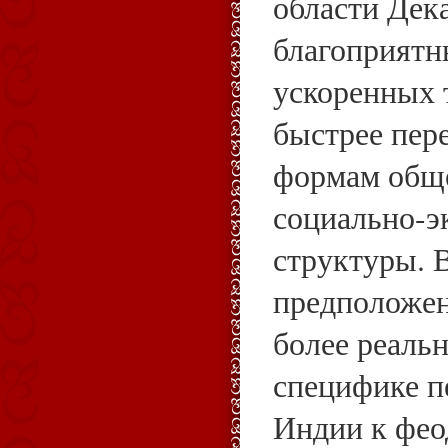
области Дека
благоприятн
ускоренных 
быстрее пер
формам общ
социально-э
структуры. 
предположен
более реаль
специфике 
Индии к фео