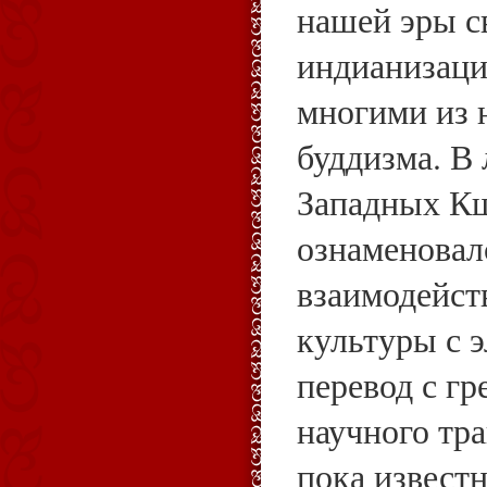
нашей эры с
индианизаци
многими из 
буддизма. В
Западных К
ознаменовал
взаимодейст
культуры с 
перевод с гр
научного тра
пока извест