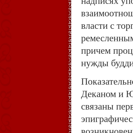
надписях уп
взаимоотнош
власти с то
ремесленны
причем проц
нужды будд
Показательн
Деканом и 
связаны пер
эпиграфичес
возникновен