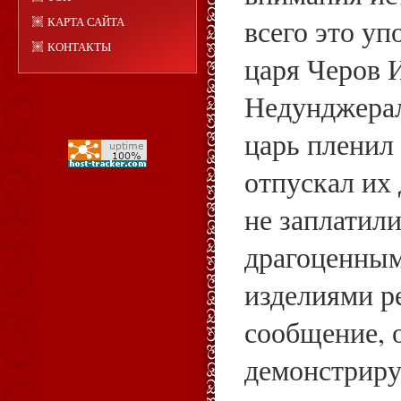
всего это уп
КАРТА САЙТА
КОНТАКТЫ
царя Черов 
Недунджерал
царь пленил
отпускал их 
не заплатил
драгоценным
изделиями р
сообщение, 
демонстриру