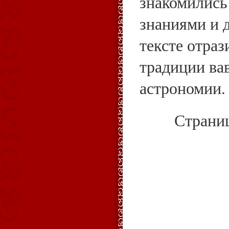
знакомились
знаниями и д
тексте отраз
традиции ва
астрономии.
Страни