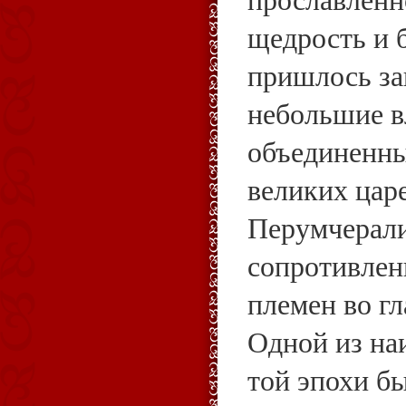
щедрость и 
пришлось з
небольшие в
объединенны
великих цар
Перумчерал
сопротивлен
племен во гл
Одной из на
той эпохи б