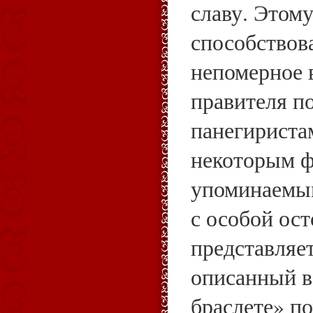
славу. Этому
способствов
непомерное 
правителя п
панегириста
некоторым ф
упоминаемым
с особой ос
представляе
описанный в
браслете» п