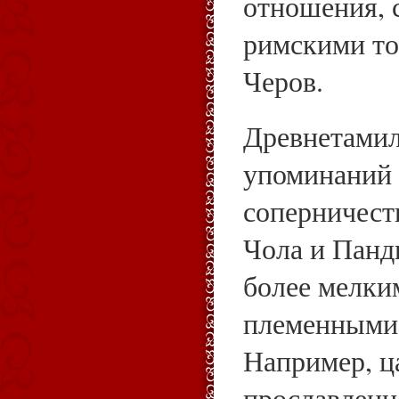
отношения,
римскими то
Черов.
Древнетамил
упоминаний 
соперничеств
Чола и Пандь
более мелки
племенными
Например, ц
прославленн