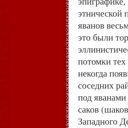
эпиграфике,
этнической 
яванов весь
это были то
эллинистиче
потомки тех 
некогда появ
соседних ра
под яванами
саков (шаков
Западного Д