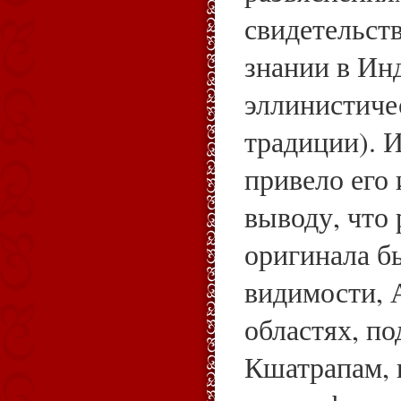
свидетельст
знании в Ин
эллинистиче
традиции). И
привело его 
выводу, что 
оригинала бы
видимости, 
областях, п
Кшатрапам, 