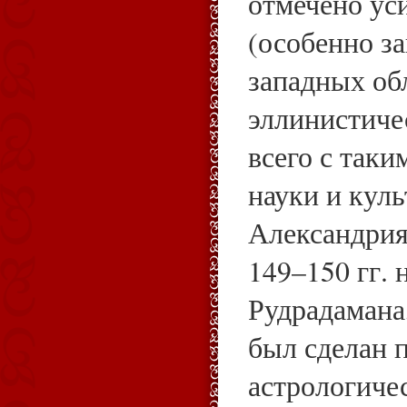
отмечено ус
(особенно з
западных обл
эллинистиче
всего с так
науки и куль
Александрия.
149–150 гг. н
Рудрадамана,
был сделан п
астрологичес