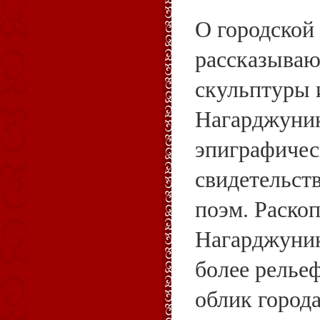
О городской 
рассказываю
скульптуры 
Нагарджуник
эпиграфичес
свидетельст
поэм. Раскоп
Нагарджуник
более релье
облик город