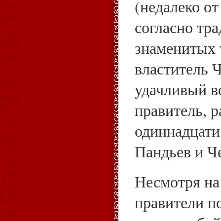
(недалеко от
согласно тр
знаменитых 
властитель 
удачливый в
правитель, 
одиннадцати 
Пандьев и Ч
Несмотря на
правители п