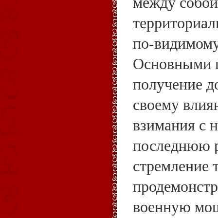
между собой
территориал
по-видимому
Основными 
получение д
своему влия
взимания с н
последнюю р
стремление т
продемонстр
военную мощ