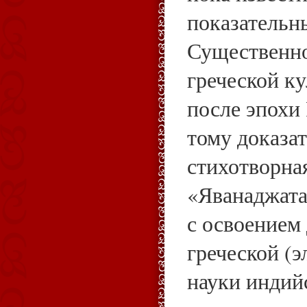
показательны
Существенно
греческой к
после эпохи
тому доказа
стихотворна
«Яванаджатак
с освоением
греческой (
науки индий