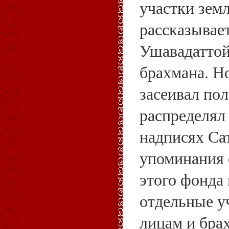
участки зем
рассказывае
Ушавадаттой
брахмана. Н
засеивал по
распределял
надписях Са
упоминания 
этого фонда 
отдельные у
лицам и бра