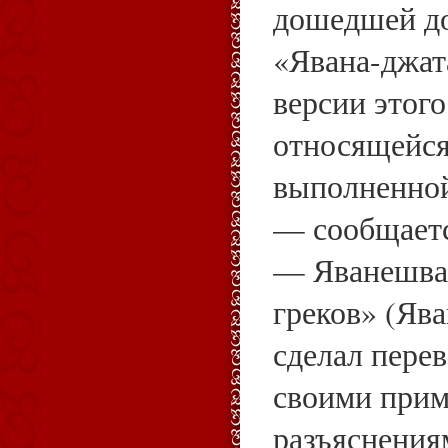
дошедшей до
«Явана-джат
версии этого
относящейся 
выполненно
— сообщаетс
— Яванешвар
греков» (Яв
сделал перев
своими прим
разъяснения