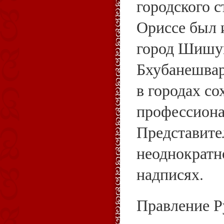
городского с
Ориссе был 
город Шишуп
Бхубанешвар
в городах с
профессиона
Представите
неоднократн
надписях.
Правление Р