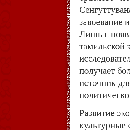
Сенгуттуван
завоевание и
Лишь с появ
тамильской 
исследоват
получает бо
источник дл
политическо
Развитие эк
культурные 