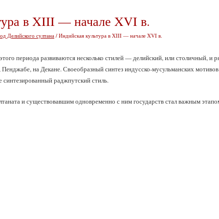
ура в XIII — начале XVI в.
од Делийского султана
/ Индийская культура в XIII — начале XVI в.
этого периода развиваются несколько стилей — делийский, или столичный, и р
, Пенджабе, на Декане. Своеобразный синтез индусско-мусульманских мотиво
е синтезированный раджпутский стиль.
лтаната и существовавшим одновременно с ним государств стал важным этап