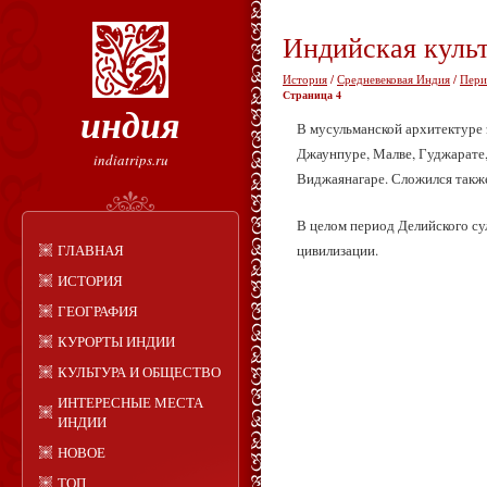
Индийская культ
История
/
Средневековая Индия
/
Пери
Страница 4
индия
В мусульманской архитектуре 
Джаунпуре, Малве, Гуджарате
indiatrips.ru
Виджаянагаре. Сложился такж
В целом период Делийского су
цивилизации.
ГЛАВНАЯ
ИСТОРИЯ
ГЕОГРАФИЯ
КУРОРТЫ ИНДИИ
КУЛЬТУРА И ОБЩЕСТВО
ИНТЕРЕСНЫЕ МЕСТА
ИНДИИ
НОВОЕ
ТОП