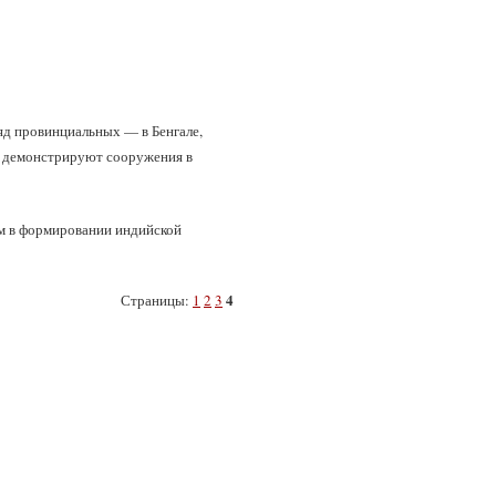
яд провинциальных — в Бенгале,
в демонстрируют сооружения в
ом в формировании индийской
4
Страницы:
1
2
3