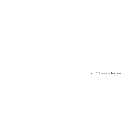
(c) 2010 www.indiatrips.ru.