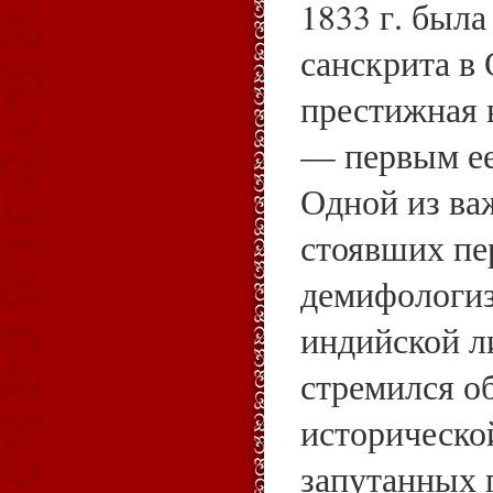
1833 г. была
санскрита в
престижная в
— первым ее 
Одной из ва
стоявших пе
демифологиз
индийской л
стремился о
историческо
запутанных 