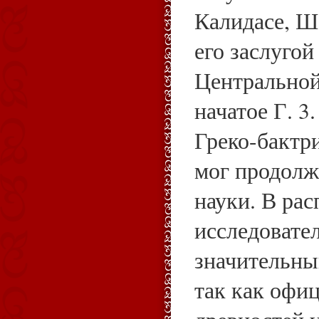
Калидасе, Ш
его заслугой
Центральной
начатое Г. 3
Греко-бактри
мог продолж
науки. В ра
исследовате
значительны
так как офи