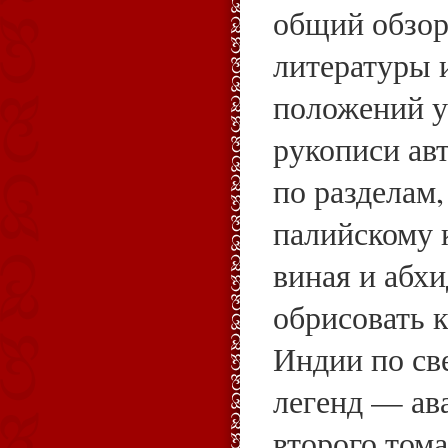
общий обзор
литературы 
положений у
рукописи ав
по разделам
палийскому 
виная и абх
обрисовать 
Индии по св
легенд — ава
второго том