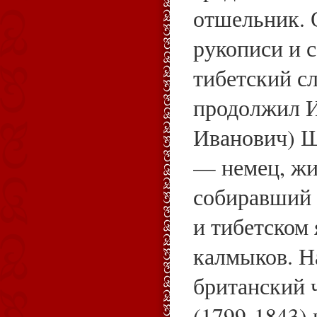
отшельник. 
рукописи и 
тибетский сл
продолжил И
Иванович) 
— немец, жи
собиравший 
и тибетском 
калмыков. Н
британский 
(1799-1843) 