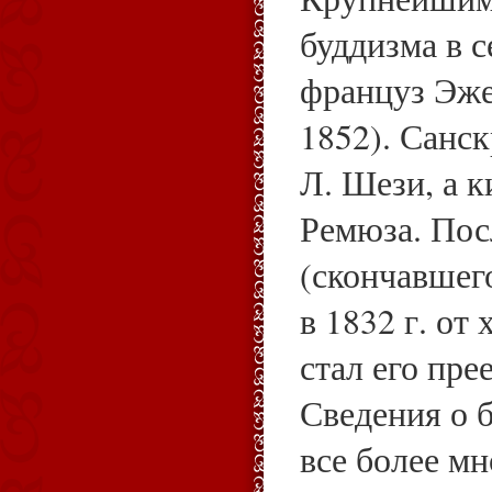
буддизма в с
француз Эже
1852). Санск
Л. Шези, а к
Ремюза. Пос
(скончавшего
в 1832 г. от
стал его пре
Сведения о б
все более мн