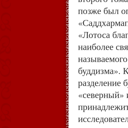
позже был о
«Саддхарма
«Лотоса благ
наиболее св
называемого
буддизма». К
разделение 
«северный»
принадлежит
исследовате