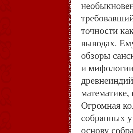
необыкновен
требовавший
точности как
выводах. Ем
обзоры санс
и мифологии
древнеиндий
математике,
Огромная ко
собранных у
основу собр