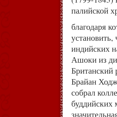
палийской х
благодаря к
установить, 
индийских н
Ашоки из ди
Британский 
Брайан Ходж
собрал колл
буддийских 
значительна