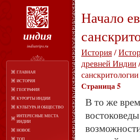
Начало е
санскрит
индия
indiatrips.ru
История
/
Истор
древней Индии
ГЛАВНАЯ
санскритологии
ИСТОРИЯ
Страница 5
ГЕОГРАФИЯ
КУРОРТЫ ИНДИИ
В то же вре
КУЛЬТУРА И ОБЩЕСТВО
востоковеды
ИНТЕРЕСНЫЕ МЕСТА
ИНДИИ
возможности
НОВОЕ
ТОП