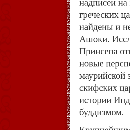
надписей на
греческих ц
найдены и н
Ашоки. Иссл
Принсепа от
новые персп
маурийской 
скифских ца
истории Инди
буддизмом.
Крупнейшим