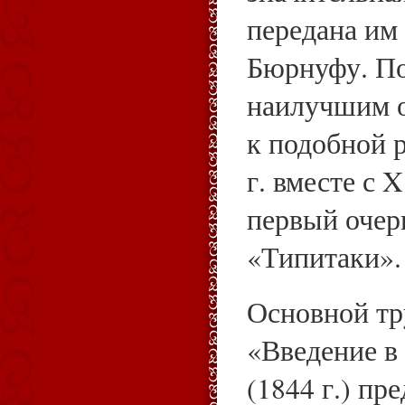
передана им 
Бюрнуфу. П
наилучшим о
к подобной р
г. вместе с 
первый очер
«Типитаки».
Основной тр
«Введение в
(1844 г.) пр