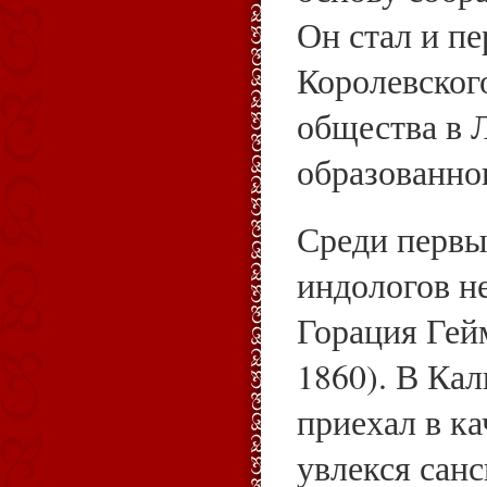
Он стал и п
Королевског
общества в 
образованног
Среди первы
индологов н
Горация Гей
1860). В Кал
приехал в ка
увлекся сан