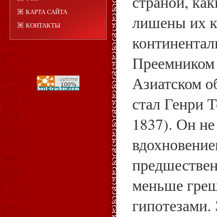
страной, ка
КАРТА САЙТА
лишены их к
КОНТАКТЫ
континентал
Преемником 
Азиатском о
стал Генри 
1837). Он н
вдохновение
предшественн
меньше гре
гипотезами.