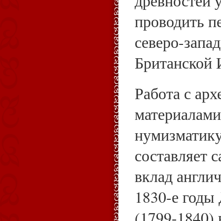
древностей 
проводить п
северо-запа
Британской 
Работа с ар
материалами
нумизматику
составляет 
вклад англи
1830-е годы
(1799-1840)