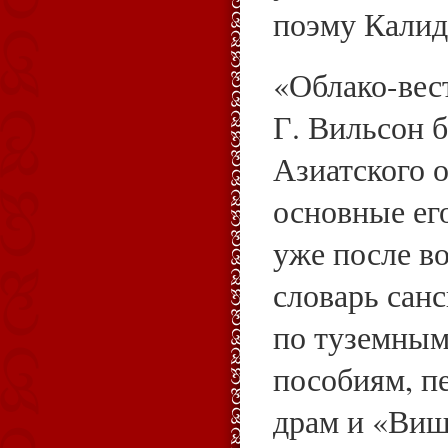
поэму Кали
«Облако-вес
Г. Вильсон 
Азиатского 
основные ег
уже после в
словарь сан
по туземным
пособиям, п
драм и «Виш