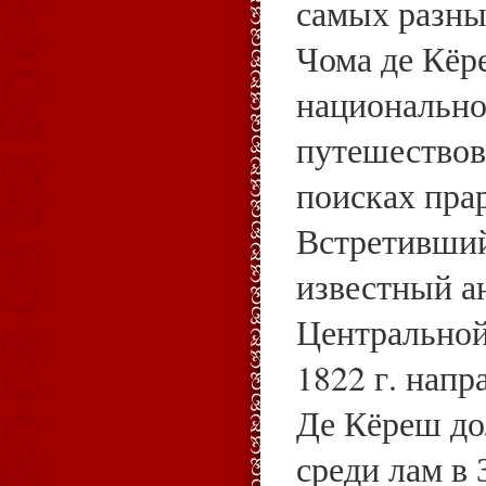
самых разны
Чома де Кёр
национально
путешествов
поисках пра
Встретивший
известный а
Центральной
1822 г. напр
Де Кёреш до
среди лам в 