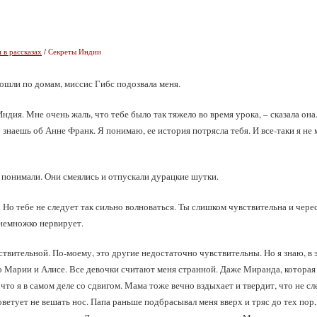
 в рассказах
/ Секреты Индии
пошли по домам, миссис Гибс подозвала меня.
Индия. Мне очень жаль, что тебе было так тяжело во время урока, – сказала он
о знаешь об Анне Франк. Я понимаю, ее история потрясла тебя. И все‑таки я не
е понимали. Они смеялись и отпускали дурацкие шутки.
 Но тебе не следует так сильно волноваться. Ты слишком чувствительна и чер
немножко нервирует.
ствительной. По‑моему, это другие недостаточно чувствительны. Но я знаю, в
ко Марии и Алисе. Все девочки считают меня странной. Даже Миранда, которая
 что я в самом деле со сдвигом. Мама тоже вечно вздыхает и твердит, что не с
ветует не вешать нос. Папа раньше подбрасывал меня вверх и тряс до тех пор, 