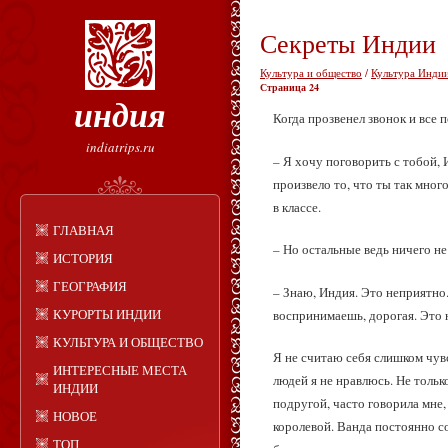
Секреты Индии
Культура и общество
/
Культура Индии
Страница 24
индия
Когда прозвенел звонок и все 
indiatrips.ru
– Я хочу поговорить с тобой, 
произвело то, что ты так мног
в классе.
ГЛАВНАЯ
– Но остальные ведь ничего н
ИСТОРИЯ
ГЕОГРАФИЯ
– Знаю, Индия. Это неприятно.
КУРОРТЫ ИНДИИ
воспринимаешь, дорогая. Это 
КУЛЬТУРА И ОБЩЕСТВО
Я не считаю себя слишком чув
ИНТЕРЕСНЫЕ МЕСТА
людей я не нравлюсь. Не толь
ИНДИИ
подругой, часто говорила мне,
НОВОЕ
королевой. Ванда постоянно со
ТОП