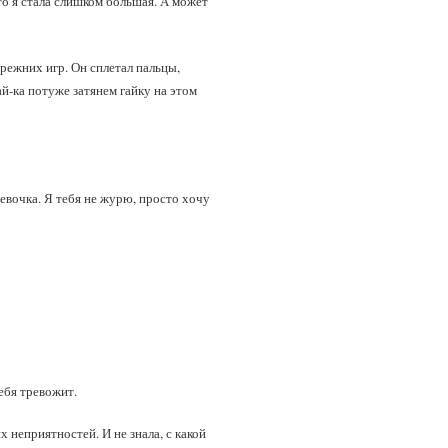
что я стала слишком большая. А может
прежних игр. Он сплетал пальцы,
й‑ка потуже затянем гайку на этом
девочка. Я тебя не журю, просто хочу
ебя тревожит.
 неприятностей. И не знала, с какой