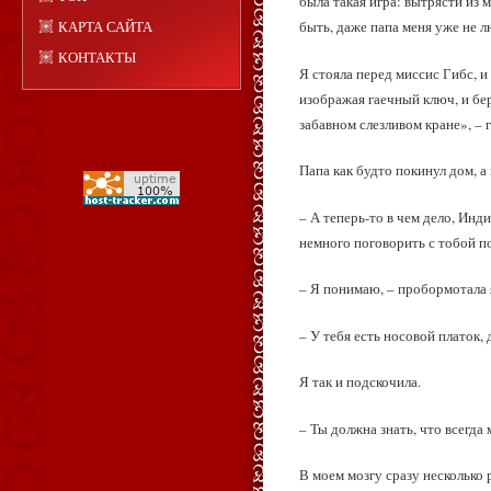
была такая игра: вытрясти из 
КАРТА САЙТА
быть, даже папа меня уже не л
КОНТАКТЫ
Я стояла перед миссис Гибс, и
изображая гаечный ключ, и бер
забавном слезливом кране», – г
Папа как будто покинул дом, а
– А теперь‑то в чем дело, Инд
немного поговорить с тобой п
– Я понимаю, – пробормотала 
– У тебя есть носовой платок,
Я так и подскочила.
– Ты должна знать, что всегда
В моем мозгу сразу несколько 