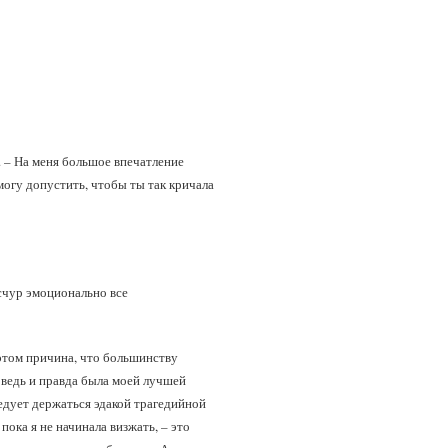
а. – На меня большое впечатление
 могу допустить, чтобы ты так кричала
есчур эмоционально все
 этом причина, что большинству
 ведь и правда была моей лучшей
ледует держаться эдакой трагедийной
пока я не начинала визжать, – это