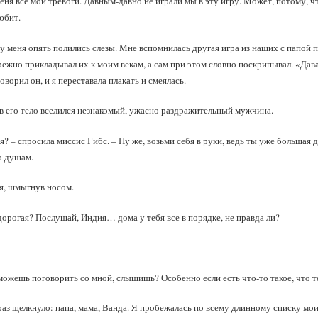
меня все мои тревоги. Давным‑давно не играли мы в эту игру. Может, потому, 
юбит.
 у меня опять полились слезы. Мне вспомнилась другая игра из наших с папой 
ежно прикладывал их к моим векам, а сам при этом словно поскрипывал. «Дава
оворил он, и я переставала плакать и смеялась.
 в его тело вселился незнакомый, ужасно раздражительный мужчина.
ия? – спросила миссис Гибс. – Ну же, возьми себя в руки, ведь ты уже большая 
о душам.
я, шмыгнув носом.
 дорогая? Послушай, Индия… дома у тебя все в порядке, не правда ли?
 можешь поговорить со мной, слышишь? Особенно если есть что‑то такое, что т
раз щелкнуло: папа, мама, Ванда. Я пробежалась по всему длинному списку моих