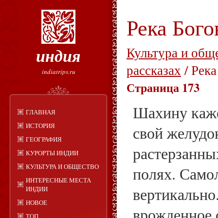
Река Бого
индия
Культура и общ
рассказах
/ Река
indiatrips.ru
Страница 173
Шахину каже
ГЛАВНАЯ
ИСТОРИЯ
свой желудок
ГЕОГРАФИЯ
растерзанн
КУРОРТЫ ИНДИИ
КУЛЬТУРА И ОБЩЕСТВО
полях. Самол
ИНТЕРЕСНЫЕ МЕСТА
вертикально
ИНДИИ
НОВОЕ
врожденное 
ТОП