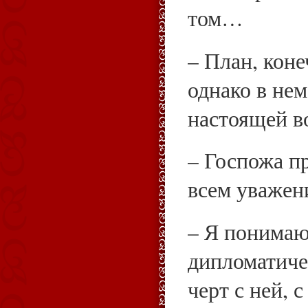
том…
– План, коне
однако в нем
настоящей в
– Госпожа п
всем уваже
– Я понимаю
дипломатиче
черт с ней, 