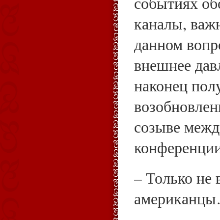
событиях об
каналы, важ
данном вопр
внешнее дав
наконец пол
возобновлен
созыве межд
конференции
– Только не 
американц