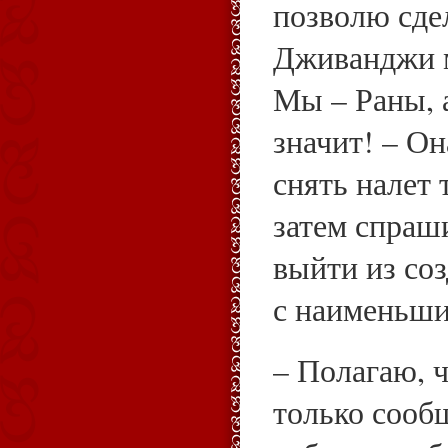
позволю сдел
Дживанджи 
Мы – Раны, а
значит! – Он
снять налет 
затем спраш
выйти из со
с наименьш
– Полагаю, ч
только сооб