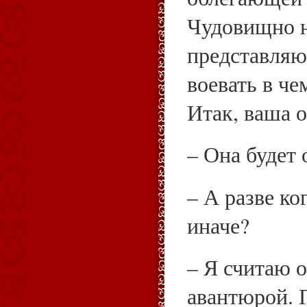
Чудовищно н
представляю
воевать в ч
Итак, ваша 
– Она будет
– А разве ко
иначе?
– Я считаю 
авантюрой. 