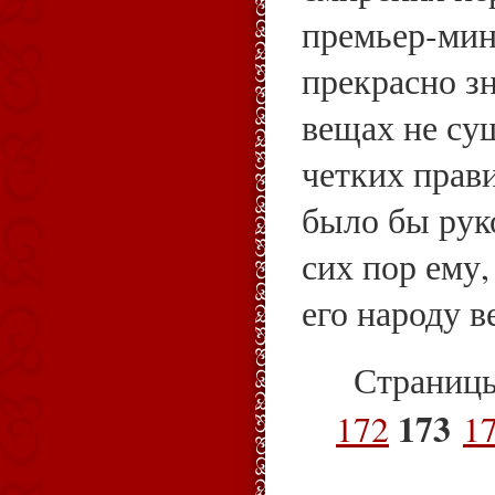
премьер‑мин
прекрасно зн
вещах не су
четких прав
было бы рук
сих пор ему,
его народу в
Страниц
173
172
1