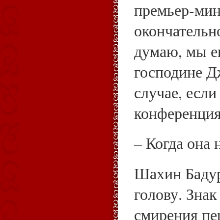
премьер‑мин
окончательно
думаю, мы 
господине Д
случае, если
конференция
– Когда она
Шахин Бадур
голову. Зна
смирения пе