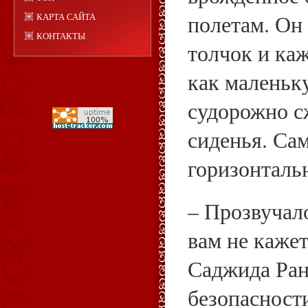
полетам. Он
КАРТА САЙТА
КОНТАКТЫ
толчок и ка
как маленьк
судорожно с
сиденья. Сам
горизонталь
– Прозвучал
вам не кажет
Саджида Ран
безопасности