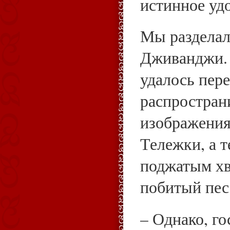
истинное уд
Мы разделал
Дживанджи. 
удалось пере
распростран
изображения
Тележки, а т
поджатым хв
побитый пес
– Однако, г