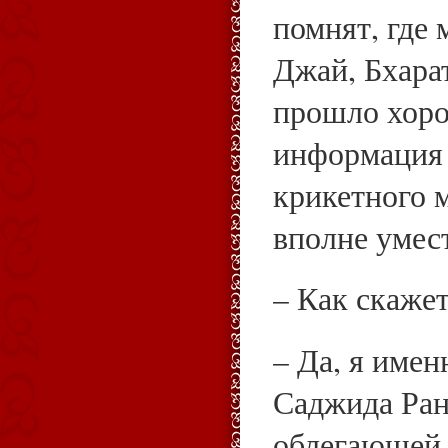
помнят, где
Джай, Бхарат
прошло хор
информация 
крикетного 
вполне умес
– Как скажет
– Да, я имен
Саджида Ран
облегающей 