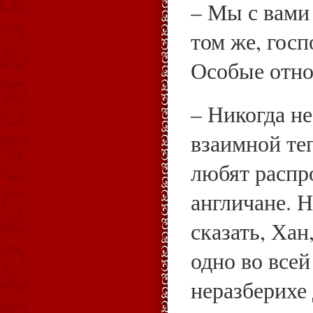
– Мы с вами
том же, гос
Особые отн
– Никогда не
взаимной теп
любят распр
англичане. 
сказать, Хан
одно во все
неразберихе