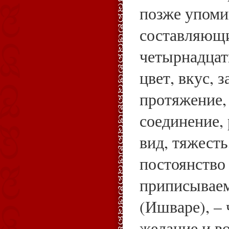
позже упомин
составляющи
четырнадцат
цвет, вкус, з
протяжение,
соединение, 
вид, тяжесть
постоянство (
приписывае
(Ишваре), – 
желание и в