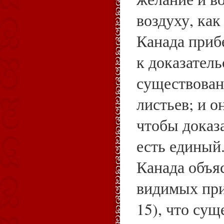
воздуху, как
Канада приб
к доказатель
существован
листьев; и он
чтобы доказа
есть единый
Канада объяс
видимых приз
15), что сущ