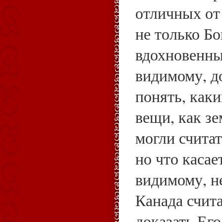
отличных от
не только Бо
вдохновенны
видимому, д
понять, как
вещи, как зе
могли считат
но что касает
видимому, н
Канада счит
доказать Его