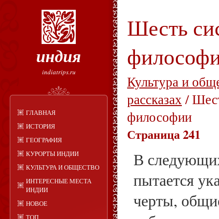
Шесть си
философ
индия
indiatrips.ru
Культура и общ
рассказах
/ Шес
ГЛАВНАЯ
философии
ИСТОРИЯ
Страница 241
ГЕОГРАФИЯ
КУРОРТЫ ИНДИИ
В следующих
КУЛЬТУРА И ОБЩЕСТВО
пытается ук
ИНТЕРЕСНЫЕ МЕСТА
ИНДИИ
черты, общи
НОВОЕ
ТОП