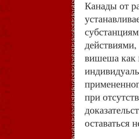
Канады от р
устанавлива
субстанциям
действиями, 
вишеша как 
индивидуаль
примененног
при отсутст
доказательст
оставаться 