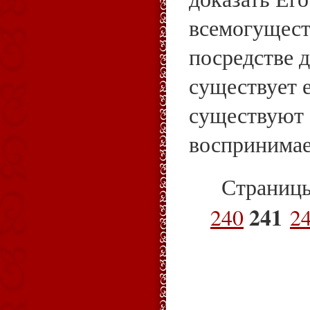
всемогущест
посредстве д
существует е
существуют 
воспринимае
Страниц
241
240
2