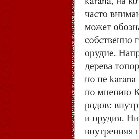
karana, на к
часто вниман
может обозн
собственно г
орудие. Нап
дерева топор
но не karana
по мнению К
родов: внут
и орудия. Ни
внутренняя 