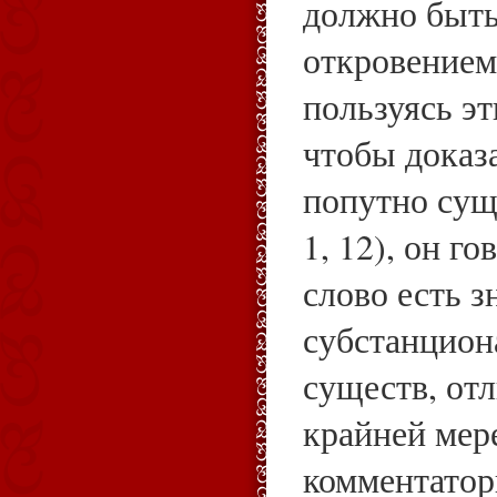
должно быть
откровением (
пользуясь эт
чтобы доказа
попутно суще
1, 12), он го
слово есть з
субстанцион
существ, от
крайней мер
комментатор