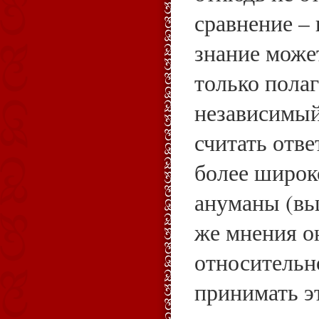
сравнение – 
знание може
только полаг
независимый
считать отве
более широко
ануманы (вь
же мнения о
относительн
принимать э