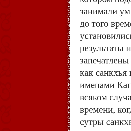
занимали ум
до того врем
установилис
результаты и
запечатлены
как санкхья 
именами Кап
всяком случа
времени, ко
сутры санкхь