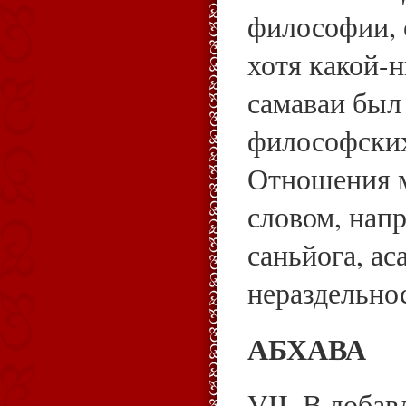
философии, 
хотя какой-
самаваи был
философских
Отношения 
словом, напр
саньйога, ас
нераздельно
АБХАВА
VII. В добав