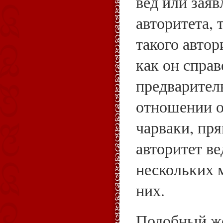
вед или зая
авторитета, 
такого автор
как он справ
предварител
отношении о
чарваки, пр
авторитет ве
нескольких 
них.
Подобный ж