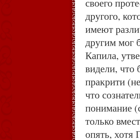
своего проте
другого, кот
имеют разли
другим мог 
Капила, утв
видели, что 
пракрити (н
что сознател
понимание (
только вмест
опять, хотя 