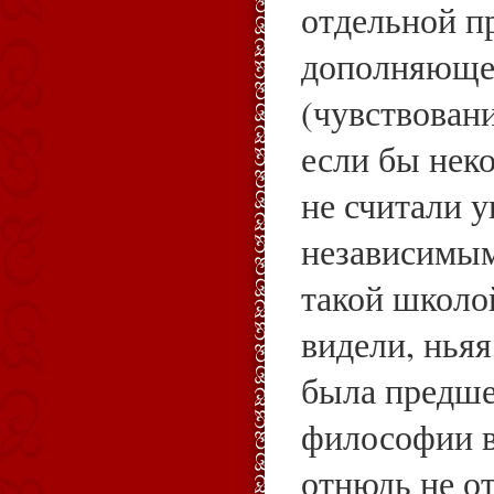
отдельной п
дополняюще
(чувствовани
если бы нек
не считали у
независимым
такой школо
видели, ньяя
была предш
философии 
отнюдь не от