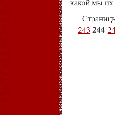
какой мы их 
Страниц
244
243
2