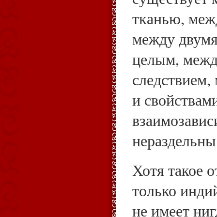
тканью, меж
между двумя
целым, межд
следствием,
и свойствам
взаимозавис
нераздельны
Хотя такое 
только инди
не имеет ниг