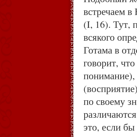
встречаем в
(I, 16). Тут,
всякого опр
Готама в от
говорит, что
понимание),
(восприятие)
по своему з
различаются
это, если бы