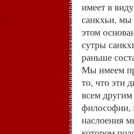
имеет в вид
санкхьи, мы 
этом основа
сутры санкх
раньше сост
Мы имеем пр
то, что эти 
всем другим
философии, 
наслоения м
котором под