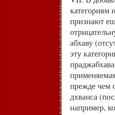
категориям 
признают ещ
отрицательн
абхаву (отсу
эту категори
праджабхава
применяемая,
прежде чем о
дхванса (по
например, к