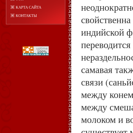
неоднократн
КАРТА САЙТА
КОНТАКТЫ
свойственна
индийской ф
переводится
нераздельно
самавая так
связи (саньй
между конем
между смеш
молоком и в
существует 