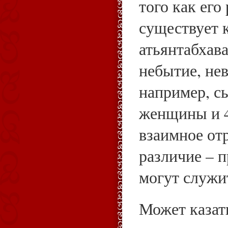
того как его
существует 
атьянтабхав
небытие, не
например, с
женщины и 4
взаимное от
различие – 
могут служит
Может казат