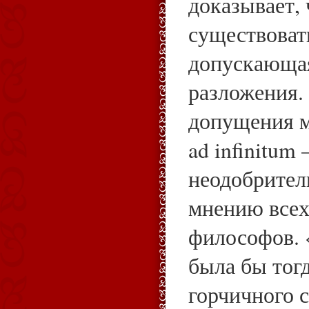
доказывает,
существоват
допускающа
разложения. 
допущения м
ad infinitum
неодобрител
мнению всех
философов. «
была бы тог
горчичного 