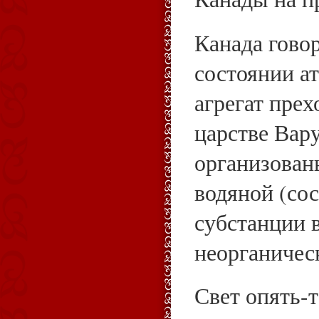
Канада говор
состоянии ат
агрегат пре
царстве Вар
организованы
водяной (со
субстанции в
неорганичес
Свет опять-т