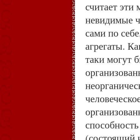
считает эти
невидимые 
сами по себе
агрегаты. Ка
таки могут 
организован
неорганичес
человеческое
организованн
способность
(состоящий и