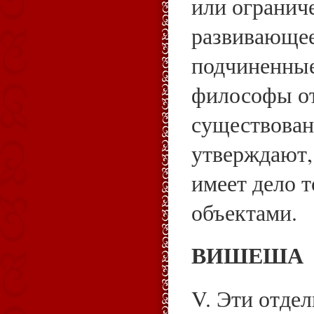
или огранич
развивающее
подчиненные
философы от
существован
утверждают,
имеет дело 
объектами.
ВИШЕША
V. Эти отде