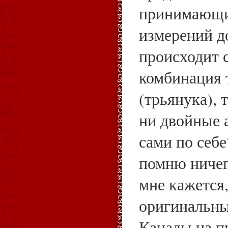
принимающ
измерений до
происходит 
комбинация 
(трьянука), 
ни двойные 
сами по себе
помню ничего
мне кажется
оригинальны
Канады на п