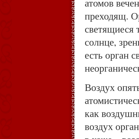
атомов вечен
преходящ. О
светящиеся 
солнце, зре
есть орган с
неорганичес
Воздух опят
атомистическ
как воздушны
воздух орга