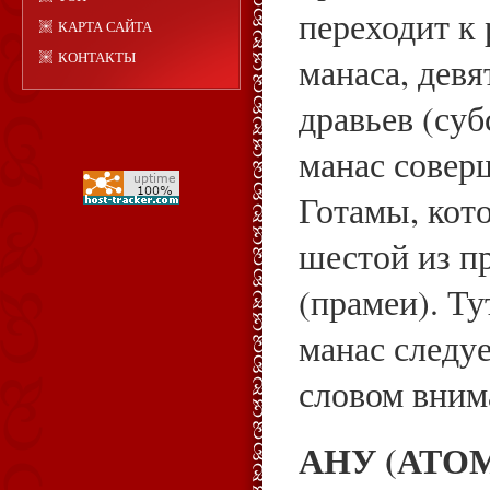
переходит к
КАРТА САЙТА
КОНТАКТЫ
манаса, девя
дравьев (суб
манас соверш
Готамы, кото
шестой из п
(прамеи). Ту
манас следуе
словом вним
АНУ (АТО