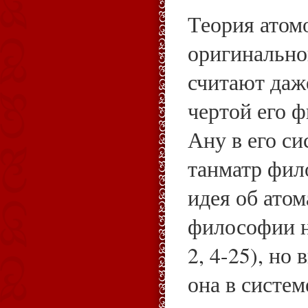
Теория атомо
оригинально
считают даж
чертой его 
Ану в его с
танматр фил
идея об атом
философии н
2, 4-25), но
она в систе