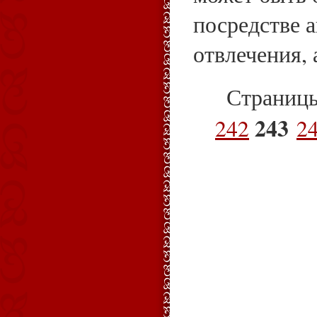
посредстве 
отвлечения, 
Страниц
243
242
2