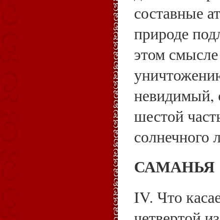
составные а
природе под
этом смысле
уничтожению
невидимый, 
шестой част
солнечного л
САМАНЬЯ
IV. Что каса
четвертой из