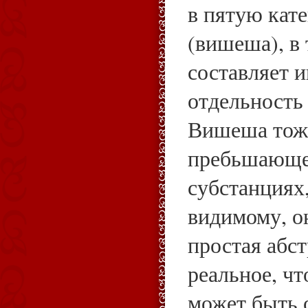
в пятую кат
(вишеша), в 
составляет 
отдельность 
Вишеша тоже
пребьшающе
субстанциях,
видимому, о
простая абст
реальное, чт
может быть 