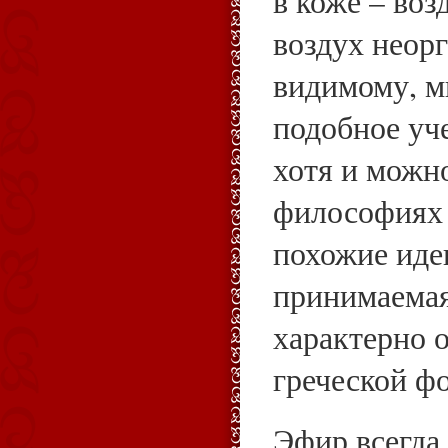
в коже – воз
воздух неорг
видимому, м
подобное уч
хотя и можн
философиях
похожие иде
принимаемая
характерно о
греческой ф
Эфир всегда 