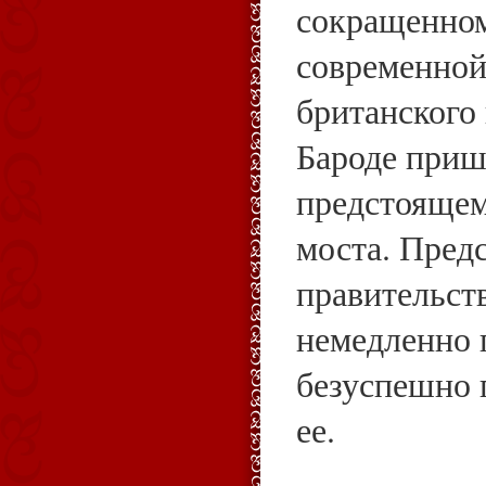
сокращенном
современной
британского 
Бароде приш
предстоящем
моста. Пред
правительст
немедленно 
безуспешно 
ее.