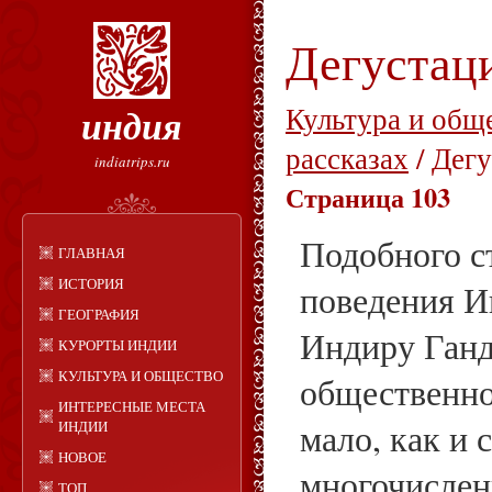
Дегустац
индия
Культура и общ
рассказах
/ Дег
indiatrips.ru
Страница 103
Подобного с
ГЛАВНАЯ
ИСТОРИЯ
поведения И
ГЕОГРАФИЯ
Индиру Ганд
КУРОРТЫ ИНДИИ
КУЛЬТУРА И ОБЩЕСТВО
общественно
ИНТЕРЕСНЫЕ МЕСТА
мало, как и 
ИНДИИ
НОВОЕ
многочисле
ТОП