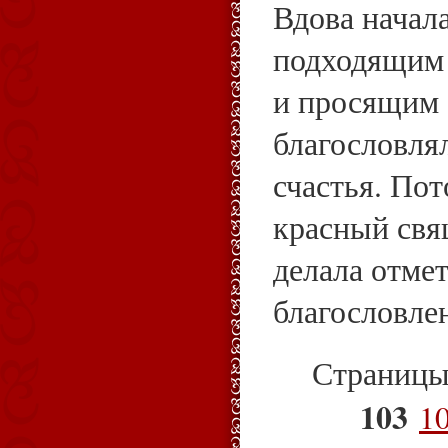
Вдова начала
подходящим 
и просящим 
благословля
счастья. Пот
красный св
делала отме
благословле
Страниц
103
1