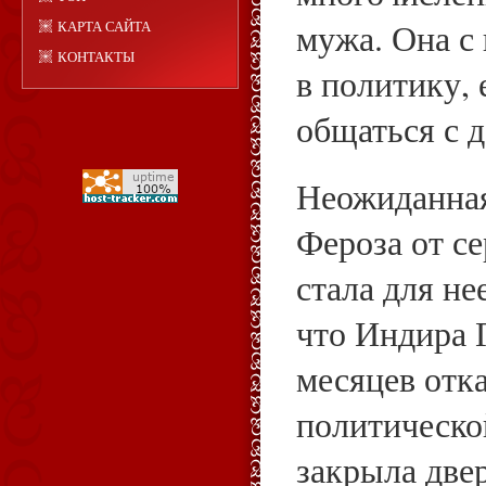
мужа. Она с
КАРТА САЙТА
КОНТАКТЫ
в политику, 
общаться с д
Неожиданная
Фероза от с
стала для не
что Индира 
месяцев отка
политическо
закрыла две