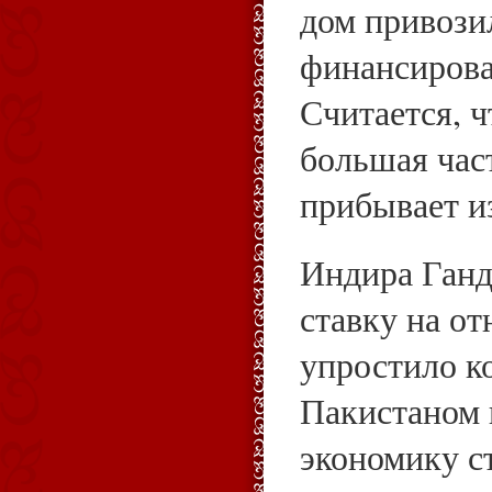
дом привози
финансирова
Считается, ч
большая час
прибывает и
Индира Ганд
ставку на о
упростило к
Пакистаном 
экономику с