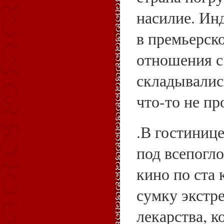
насилие. Ин
в премьерско
отношения с
складывалис
что-то не пр
.В гостинице
под всепогл
кино по ста 
сумку экстр
лекарства, 