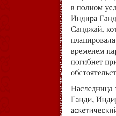
в полном уе
Индира Ганди
Санджай, ко
планировала
временем па
погибнет пр
обстоятельст
Наследница 
Ганди, Инди
аскетический