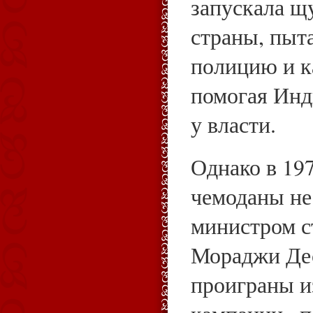
запускала щ
страны, пыта
полицию и к
помогая Инд
у власти.
Однако в 19
чемоданы не
министром с
Мораджи Де
проиграны и