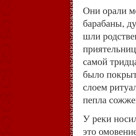
Они орали м
барабаны, ду
шли родстве
приятельниц
самой тридц
было покрыт
слоем ритуа
пепла сожже
У реки носил
это омовени