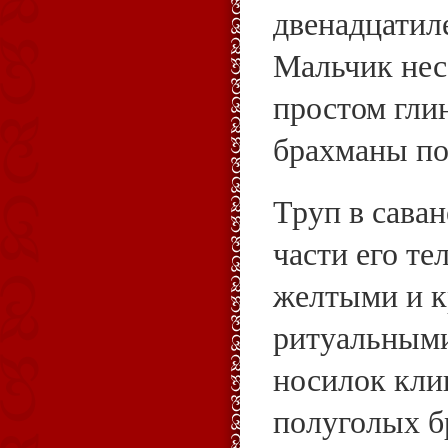
двенадцатил
Мальчик нес
простом гли
брахманы по
Труп в саван
части его т
желтыми и 
ритуальным
носилок кли
полуголых б