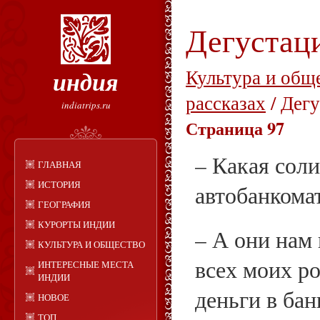
Дегустац
индия
Культура и общ
рассказах
/ Дег
indiatrips.ru
Страница 97
– Какая соли
ГЛАВНАЯ
ИСТОРИЯ
автобанкома
ГЕОГРАФИЯ
КУРОРТЫ ИНДИИ
– А они нам
КУЛЬТУРА И ОБЩЕСТВО
всех моих р
ИНТЕРЕСНЫЕ МЕСТА
ИНДИИ
деньги в бан
НОВОЕ
ТОП