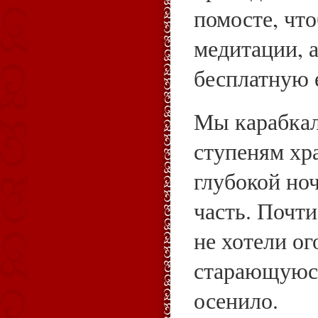
помосте, что
медитации, 
бесплатную 
Мы карабкал
ступеням хр
глубокой но
часть. Почти
не хотели ог
старающуюся
осенило.