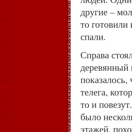
другие – мол
то готовили 
спали.
Справа стоя
деревянный 
показалось, 
телега, кото
то и повезут
было нескол
этажей, пох