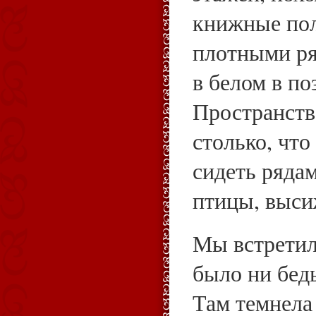
книжные пол
плотными ря
в белом в по
Пространств
столько, что
сидеть ряда
птицы, выс
Мы встретили
было ни бед
Там темнела