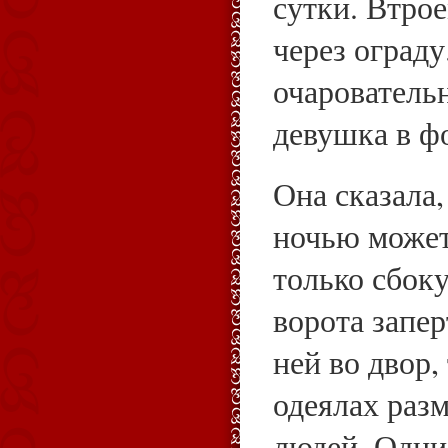
сутки. Втро
через ограду
очарователь
девушка в ф
Она сказала,
ночью может
только сбоку
ворота запе
ней во двор,
одеялах раз
людей. Одни