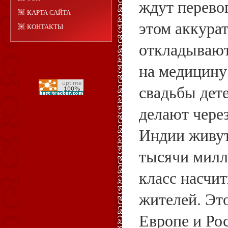
ждут перево
КАРТА САЙТА
этом аккура
КОНТАКТЫ
откладывают
на медицину,
свадьбы дет
делают чере
Индии живут
тысячи милл
класс насчи
жителей. Это
Европе и Рос