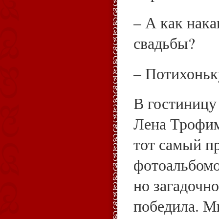
– А как нак
свадьбы?
– Потихоньк
В гостиницу
Лена Трофим
тот самый п
фотоальбомо
но загадочно
победила. М