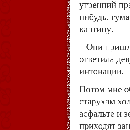
утренний пр
нибудь, гу
картину.
– Они пришл
ответила дев
интонации.
Потом мне о
старухам хол
асфальте и з
приходят зан