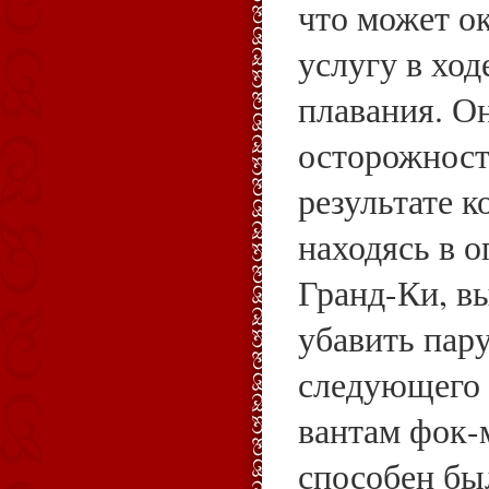
что может о
услугу в хо
плавания. О
осторожност
результате 
находясь в о
Гранд-Ки, в
убавить пару
следующего 
вантам фок-
способен бы