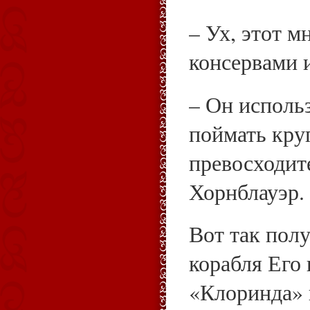
– Ух, этот м
консервами 
– Он исполь
поймать кру
превосходите
Хорнблауэр.
Вот так пол
корабля Его 
«Клоринда» 