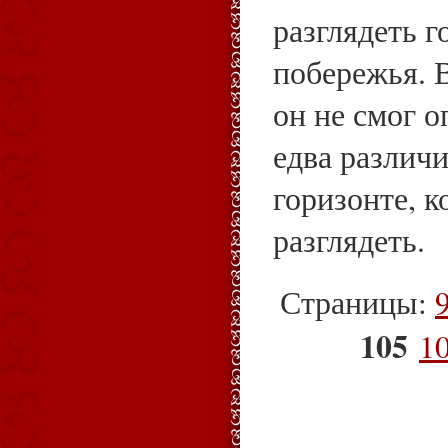
разглядеть г
побережья. 
он не смог о
едва различ
горизонте, 
разглядеть.
Страницы:
105
1