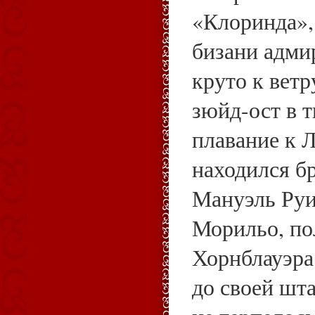
«Клоринда»,
бизани адми
круто к ветр
зюйд-ост в 
плавание к Л
находился б
Мануэль Руи
Морильо, по
Хорнблауэра
до своей шт