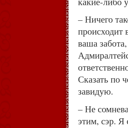
какие-либо у
– Ничего так
происходит 
ваша забота,
Адмиралтейс
ответственн
Сказать по ч
завидую.
– Не сомнев
этим, сэр. Я