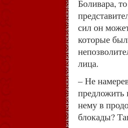
Боливара, то
представите
сил он может
которые был
непозволите
лица.
– Не намере
предложить 
нему в прод
блокады? Так