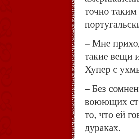
точно таким
португальски
– Мне прихо
такие вещи и
Хупер с ухм
– Без сомнен
воюющих сто
то, что ей г
дураках.