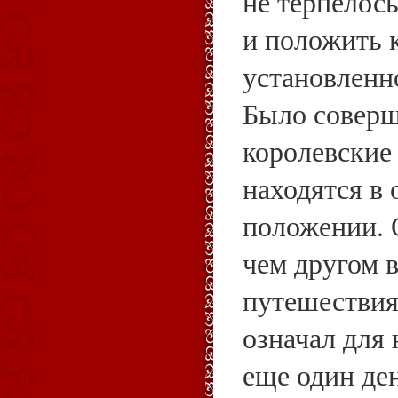
не терпелось
и положить 
установленн
Было соверш
королевские
находятся в
положении. 
чем другом в
путешествия
означал для 
еще один ден