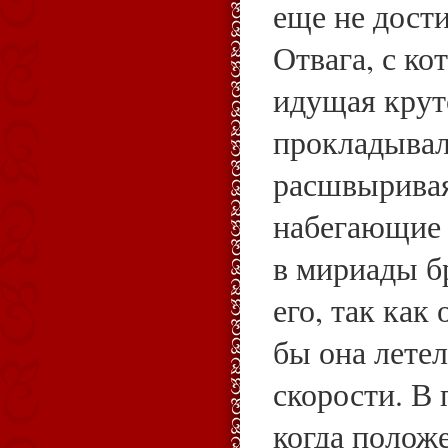
еще не дости
Отвага, с ко
идущая круто
прокладывал
расшвыривая
набегающие 
в мириады бр
его, так как
бы она летел
скорости. В 
когда полож