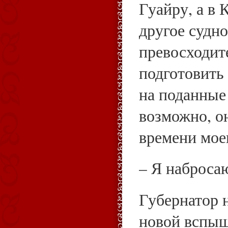
Гуайру, а в
другое судн
превосходит
подготовить
на поданные 
возможно, о
времени мое
– Я наброса
Губернатор 
новой вспыш