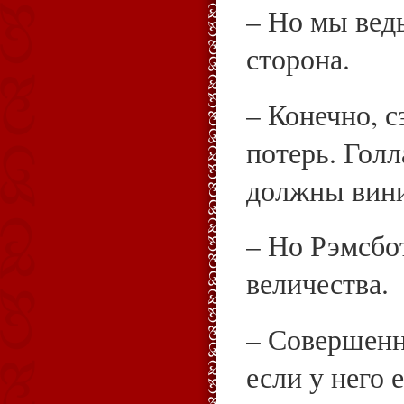
– Но мы вед
сторона.
– Конечно, с
потерь. Гол
должны вини
– Но Рэмсбо
величества.
– Совершенно
если у него 