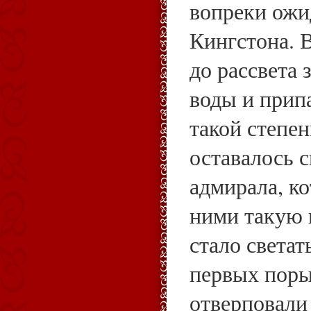
вопреки ожи
Кингстона. 
до рассвета 
воды и прип
такой степен
оставалось 
адмирала, к
ними такую 
стало светат
первых поры
отверповали 