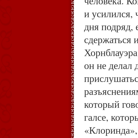
человека. Ко
и усилился, 
дня подряд, 
сдержаться 
Хорнблауэра 
он не делал
прислушать
разъяснения
который гово
галсе, кото
«Клоринда», 