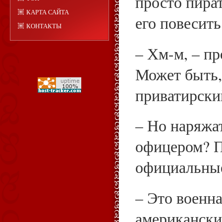
просто пират
КАРТА САЙТА
его повесить
КОНТАКТЫ
– Хм-м, – пр
Может быть, 
приватирский
– Но наряжа
офицером? 
официальны
– Это военн
американски