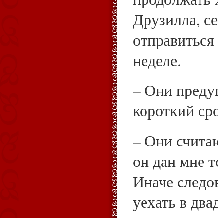
Друзилла, с
отправиться
неделе.
– Они преду
короткий сро
– Они счита
он дан мне т
Иначе следо
уехать в два