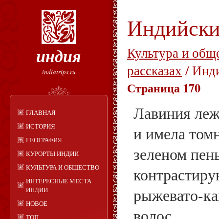
Индийски
индия
Культура и общ
рассказах
/ Инд
indiatrips.ru
Страница 170
Лавиния леж
ГЛАВНАЯ
ИСТОРИЯ
и имела том
ГЕОГРАФИЯ
зеленом пен
КУРОРТЫ ИНДИИ
КУЛЬТУРА И ОБЩЕСТВО
контрастир
ИНТЕРЕСНЫЕ МЕСТА
рыжевато‑ка
ИНДИИ
НОВОЕ
волос.
ТОП