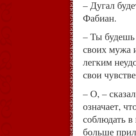
– Дугал буд
Фабиан.
– Ты будешь
своих мужа и
легким неуд
свои чувств
– О, – сказал
означает, чт
соблюдать в
больше прил