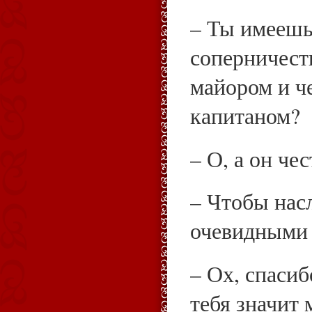
– Ты имеешь
соперничест
майором и 
капитаном?
– О, а он ч
– Чтобы нас
очевидными 
– Ох, спаси
тебя значит 