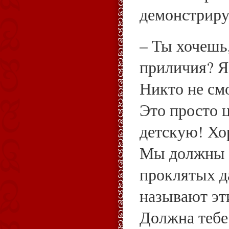
демонстриру
– Ты хочешь
приличия? Я 
Никто не см
Это просто 
детскую! Хор
Мы должны б
проклятых д
называют эт
Должна тебе 