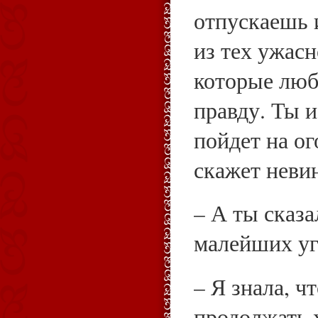
отпускаешь 
из тех ужас
которые люб
правду. Ты из
пойдет на ог
скажет неви
– А ты сказа
малейших уг
– Я знала, ч
продолжать 