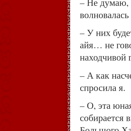
– Не думаю,
волновалась 
– У них буд
айя… не гов
находчивой 
– А как нас
спросила я.
– О, эта юна
собирается 
Большого Ха