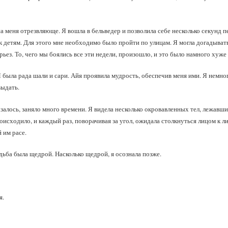
а меня отрезвляюще. Я вошла в бельведер и позволила себе несколько секунд 
 детям. Для этого мне необходимо было пройти по улицам. Я могла догадывать
ьез. То, чего мы боялись все эти недели, произошло, и это было намного хуже т
 была рада шали и сари. Айя проявила мудрость, обеспечив меня ими. Я немно
выдать.
залось, заняло много времени. Я видела несколько окровавленных тел, лежавши
оисходило, и каждый раз, поворачивая за угол, ожидала столкнуться лицом к ли
 им расе.
дьба была щедрой. Насколько щедрой, я осознала позже.
я.