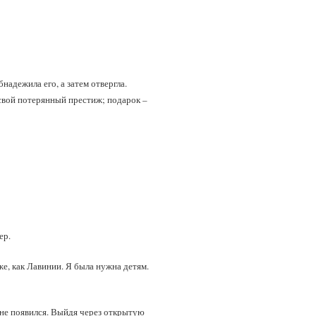
надежила его, а затем отвергла.
 свой потерянный престиж; подарок –
ер.
е, как Лавинии. Я была нужна детям.
 не появился. Выйдя через открытую