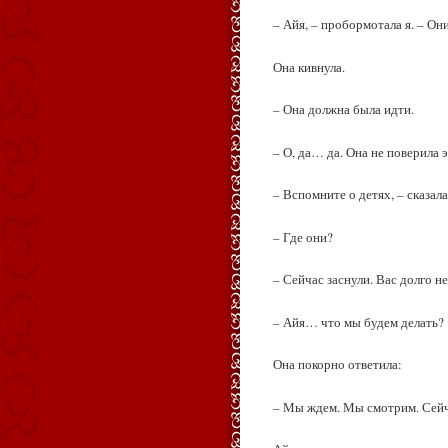
– Айя, – пробормотала я. – Они
Она кивнула.
– Она должна была идти.
– О, да… да. Она не поверила 
– Вспомните о детях, – сказала
– Где они?
– Сейчас заснули. Вас долго не
– Айя… что мы будем делать?
Она покорно ответила:
– Мы ждем. Мы смотрим. Сейча