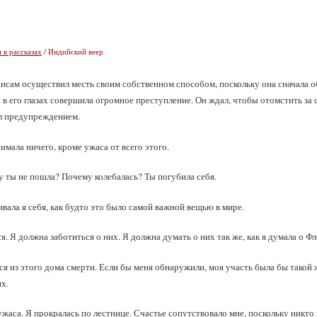
 в рассказах
/ Индийский веер
нсам осуществил месть своим собственном способом, поскольку она сначала об
 в его глазах совершила огромное преступление. Он ждал, чтобы отомстить за
ыл предупреждением.
имала ничего, кроме ужаса от всего этого.
ты не пошла? Почему колебалась? Ты погубила себя.
вала я себя, как будто это было самой важной вещью в мире.
я. Я должна заботиться о них. Я должна думать о них так же, как я думала о Фл
я из этого дома смерти. Если бы меня обнаружили, моя участь была бы такой ж
х.
ужаса. Я прокралась по лестнице. Счастье сопутствовало мне, поскольку никто