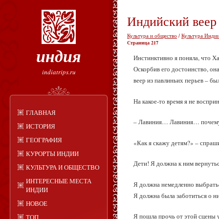
Индийский веер
Культура и общество
/
Культура Индии
Страница 217
индия
Инстинктивно я поняла, что Ха
Оскорбив его достоинство, она
indiatrips.ru
веер из павлиньих перьев – б
На какое‑то время я не восприн
ГЛАВНАЯ
– Лавиния… Лавиния… почему 
ИСТОРИЯ
ГЕОГРАФИЯ
«Как я скажу детям?» – спраши
КУРОРТЫ ИНДИИ
Дети! Я должна к ним вернутьс
КУЛЬТУРА И ОБЩЕСТВО
ИНТЕРЕСНЫЕ МЕСТА
Я должна немедленно выбратьс
ИНДИИ
Я должна была заботиться о ни
НОВОЕ
Я пошла прочь от этой сцены 
ТОП