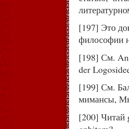
литературно
[197] Это д
философии нь
[198] См. An
der Logosidee
[199] См. Б
мимансы, Мюи
[200] Читай
gnhitam?