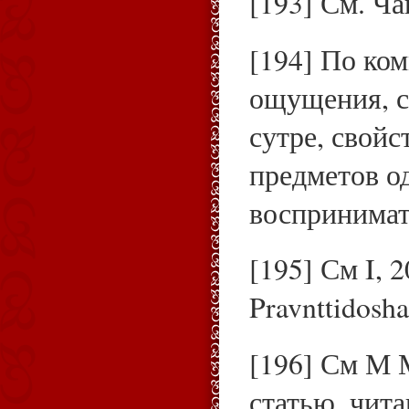
[193] См. Ча
[194] По ко
ощущения, с
сутре, свойс
предметов о
воспринимат
[195] См I, 2
Pravnttidosh
[196] См М М
статью, чит