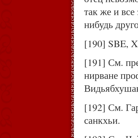
так же и все
нибудь друго
[190] SBE, X
[191] См. п
нирване про
Видьябхушана
[192] См. Г
санкхьи.