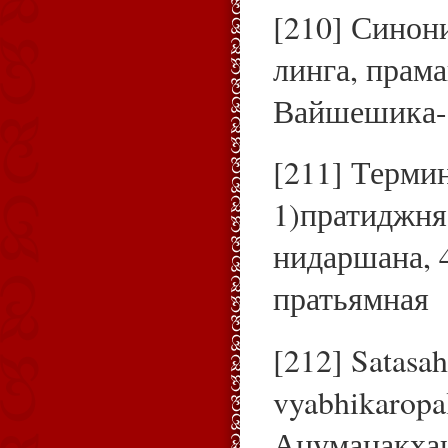
[210] Синон
линга, прама
Вайшешика-с
[211] Терми
1)пратиджня,
нидаршана, 4
пратьямная
[212] Satasah
vyabhikaropa
Ануманакхан