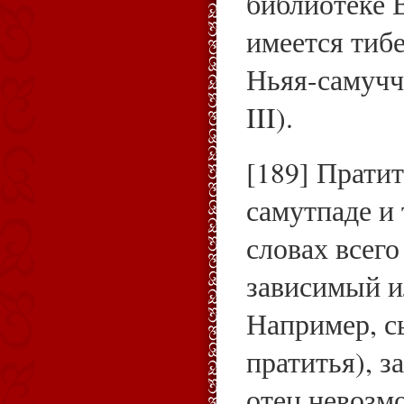
библиотеке 
имеется тибе
Ньяя-самучча
III).
[189] Пратит
самутпаде и
словах всего
зависимый и
Например, с
пратитья), з
отец невозм