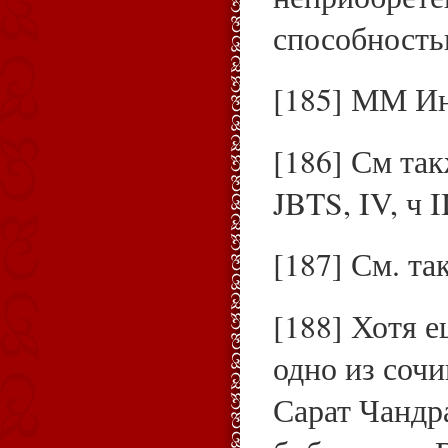
способность
[185] ММ Ин
[186] См та
JBTS, IV, ч I
[187] См. та
[188] Хотя е
одно из соч
Сарат Чандра