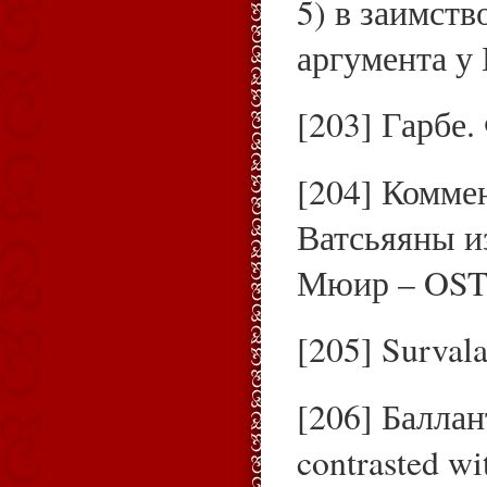
5) в заимств
аргумента у
[203] Гарбе
[204] Комме
Ватсьяяны из
Мюир – OST,
[205] Surval
[206] Баллан
contrasted w