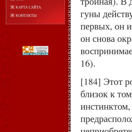
тройная). В
КАРТА САЙТА
гуны действу
КОНТАКТЫ
первых, он и
он снова ок
воспринимае
16).
[184] Этот р
близок к то
инстинктом,
предрасполо
неприобрете