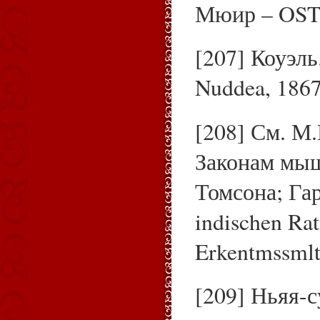
Мюир – OST,t
[207] Коуэль.
Nuddea, 1867
[208] См. М
Законам мыш
Томсона; Гар
indischen Rat
Erkentmssmlt
[209] Ньяя-с