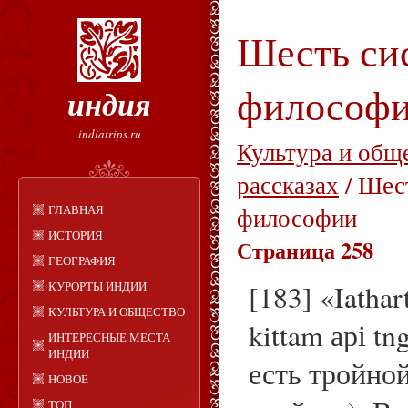
Шесть си
философ
индия
indiatrips.ru
Культура и общ
рассказах
/ Шес
ГЛАВНАЯ
философии
ИСТОРИЯ
Страница 258
ГЕОГРАФИЯ
КУРОРТЫ ИНДИИ
[183] «Iathar
КУЛЬТУРА И ОБЩЕСТВО
kittam арі t
ИНТЕРЕСНЫЕ МЕСТА
ИНДИИ
есть тройной
НОВОЕ
ТОП