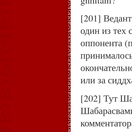
[201] Ведант
один из тех 
оппонента (
принималось
окончательн
или за сиддх
[202] Тут Ш
Шабарасвами
комментатор