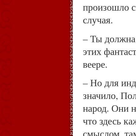
произошло с 
случая.
– Ты должна 
этих фантас
веере.
– Но для инд
значило, По
народ. Они н
что здесь к
смыслом, та