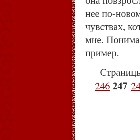
она повзросл
нее по‑ново
чувствах, ко
мне. Понимае
пример.
Страниц
247
246
2