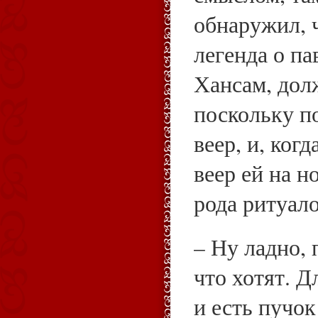
обнаружил, 
легенда о па
Хансам, долж
поскольку п
веер, и, ког
веер ей на н
рода ритуал
– Ну ладно,
что хотят. Д
и есть пучок