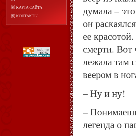
думала – это
КАРТА САЙТА
КОНТАКТЫ
он раскаялся
ее красотой.
смерти. Вот 
лежала там 
веером в ног
– Ну и ну!
– Понимаешь
легенда о п