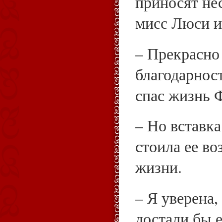
приносят не
мисс Люси и 
– Прекрасно
благодарност
спас жизнь 
– Но вставк
стоила ее в
жизни.
– Я уверена
достали бы е