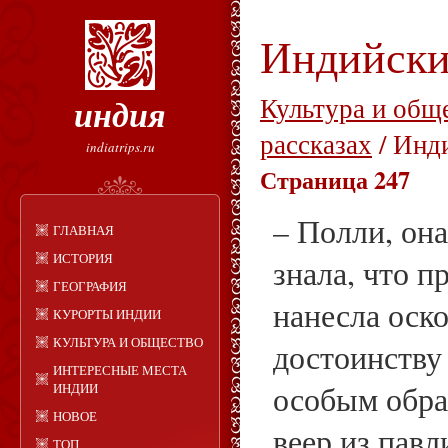
Индийски
индия
Культура и общ
рассказах
/ Инд
indiatrips.ru
Страница 247
– Полли, она
ГЛАВНАЯ
ИСТОРИЯ
знала, что 
ГЕОГРАФИЯ
нанесла оско
КУРОРТЫ ИНДИИ
КУЛЬТУРА И ОБЩЕСТВО
достоинству 
ИНТЕРЕСНЫЕ МЕСТА
особым обра
ИНДИИ
НОВОЕ
веер из павл
ТОП