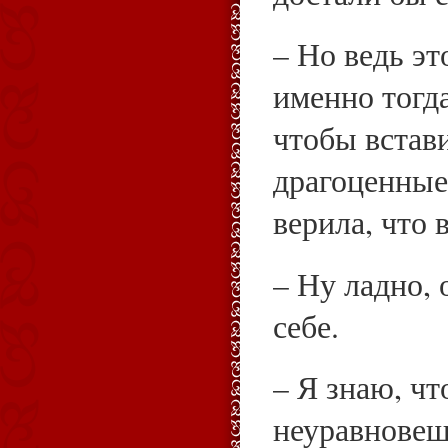
– Но ведь эт
именно тогда
чтобы встави
драгоценные
верила, что 
– Ну ладно, 
себе.
– Я знаю, чт
неуравнове