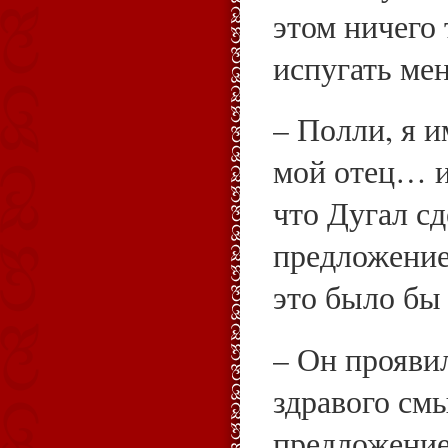
этом ничего 
испугать мен
– Полли, я 
мой отец… и
что Дугал сд
предложение
это было бы
– Он прояви
здравого смы
предложение 