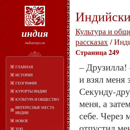
Индийски
индия
Культура и общ
рассказах
/ Инд
indiatrips.ru
Страница 249
– Друзилла!
ГЛАВНАЯ
ИСТОРИЯ
и взял меня 
ГЕОГРАФИЯ
Секунду‑дру
КУРОРТЫ ИНДИИ
КУЛЬТУРА И ОБЩЕСТВО
меня, а зате
ИНТЕРЕСНЫЕ МЕСТА
себе. Через 
ИНДИИ
НОВОЕ
отпустил мен
ТОП