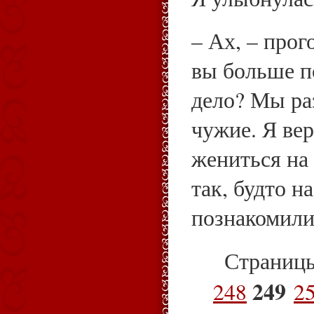
– Ах, – прог
вы больше п
дело? Мы ра
чужие. Я ве
жениться на 
так, будто н
познакомили
Страниц
249
248
2