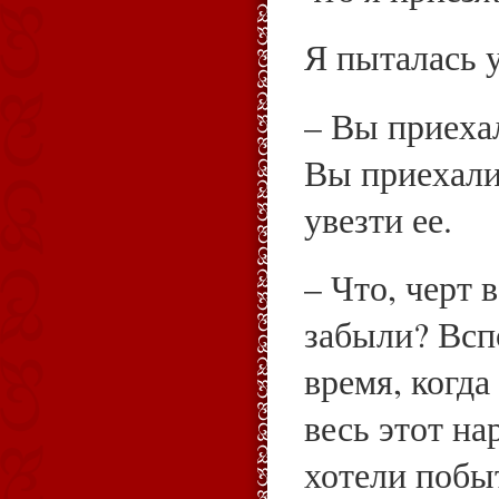
Я пыталась 
– Вы приеха
Вы приехали
увезти ее.
– Что, черт 
забыли? Всп
время, когд
весь этот на
хотели побыт