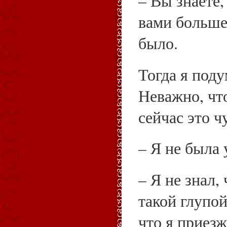
– Вы знаете,
вами больше,
было.
Тогда я поду
Неважно, чт
сейчас это ч
– Я не была 
– Я не знал,
такой глупой
что я приезж