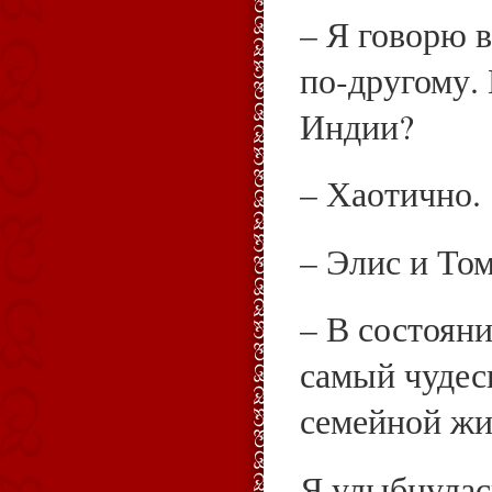
– Я говорю в
по‑другому. 
Индии?
– Хаотично.
– Элис и То
– В состоян
самый чудес
семейной жи
Я улыбнулас