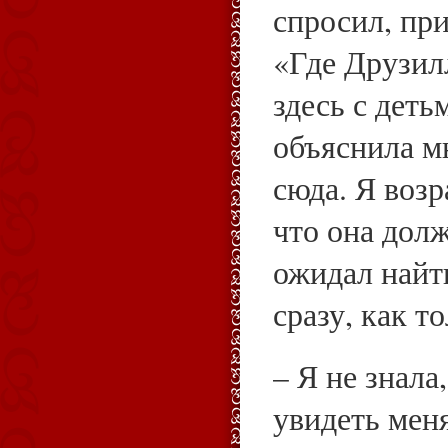
спросил, пр
«Где Друзил
здесь с деть
объяснила мн
сюда. Я возр
что она долж
ожидал найт
сразу, как т
– Я не знала
увидеть мен