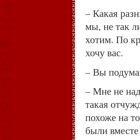
– Какая разн
мы, не так л
хотим. По кр
хочу вас.
– Вы подум
– Мне не на
такая отчуж
похоже на то
были вместе 