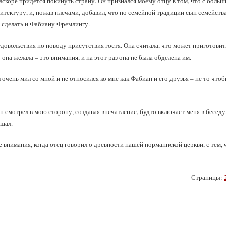
вскоре придется покинуть страну. Он признался моему отцу в том, что с боль
итектуру, и, пожав плечами, добавил, что по семейной традиции сын семейств
я сделать и Фабиану Фремлингу.
довольствия по поводу присутствия гостя. Она считала, что может приготовить
 она желала – это внимания, и на этот раз она не была обделена им.
очень мил со мной и не относился ко мне как Фабиан и его друзья – не то чтоб
н смотрел в мою сторону, создавая впечатление, будто включает меня в беседу,
ушал.
 внимания, когда отец говорил о древности нашей норманнской церкви, с тем, 
Страницы: