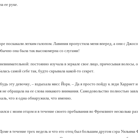
на ее руке.
ре поскакали легким галопом. Лавиния пропустила меня вперед, а они с Джосо
Обычно она была так высокомерна со слугами!
невнимательной: постоянно изучала в зеркале свое лицо, причесывая волосы, 
алась самой себе так, будто скрывала какой‑то секрет.
будь эту девочку, – вздыхала мисс Йорк. – Да я просто пойду к леди Харриет и
ия не обращала на ее слова никакого внимания. Самодовольство полностью зав
аль, что я одна обнаружила, что именно.
ился с моим отцом и в течение своего пребывания во Фремлинге несколько ра
 Доме в течение трех недель и что его отец был большим другом сэра Уильяма