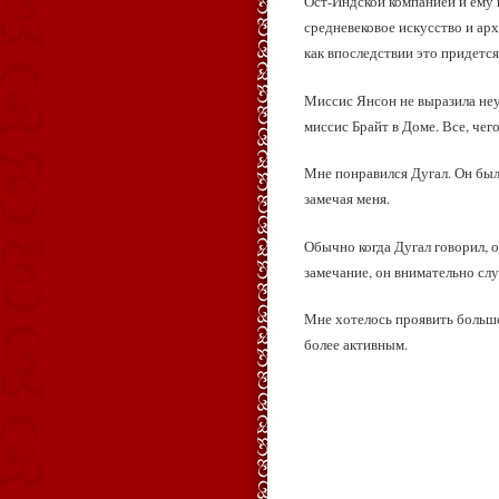
Ост‑Индской компанией и ему 
средневековое искусство и арх
как впоследствии это придетс
Миссис Янсон не выразила неу
миссис Брайт в Доме. Все, чего
Мне понравился Дугал. Он был 
замечая меня.
Обычно когда Дугал говорил, о
замечание, он внимательно сл
Мне хотелось проявить больше
более активным.