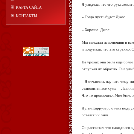
Я увидела, что его рука лежит 
КАРТА САЙТА
КОНТАКТЫ
– Тогда пусть будет Джос.
– Хорошо, Джос.
Мы выехали из конюшни и вско
и подумала, что это странно. 
На уроках она была еще более 
отпуская их обратно. Она улыб
– Я отчаялась научить чему‑ни
становится все хуже. – Лавин
Что‑то произошло. Мне было ж
Дугал Каррузерс очень подруж
остался ни ланч.
Он рассказал, что находился в