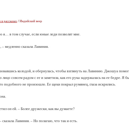
 в рассказах
/ Индийский веер
аю я… в том случае, если юные леди позволят мне.
, – медленно сказала Лавиния.
зовавшись колодой, и обернулась, чтобы взглянуть на Лавинию. Джошуа помогал
 лицо совсем радом с ее и заметила, как его рука задержалась на ее бедре. Я б
го подобного не произошло. Ее щеки покрыл румянец, глаза искрились.
она.
етил он ей. – Более дружески, как вы думаете?
– сказала Лавиния. – Но полагаю, что так и есть.