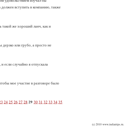
шим удовольствием изучал бы
а должен вступить в компанию, также
 такой же хороший ланч, как и
ы дерзко или грубо, а просто не
 и если случайно я отпускала
чтобы мое участие в разговоре было
29
23
24
25
26
27
28
30
31
32
33
34
35
(c) 2010 www.indiatrips.ru.