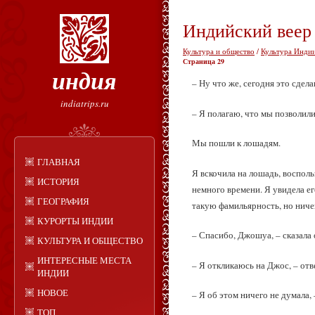
Индийский веер
Культура и общество
/
Культура Индии
Страница 29
индия
– Ну что же, сегодня это сдел
indiatrips.ru
– Я полагаю, что мы позволили
Мы пошли к лошадям.
ГЛАВНАЯ
Я вскочила на лошадь, восполь
ИСТОРИЯ
немного времени. Я увидела его
ГЕОГРАФИЯ
такую фамильярность, но ниче
КУРОРТЫ ИНДИИ
– Спасибо, Джошуа, – сказала 
КУЛЬТУРА И ОБЩЕСТВО
ИНТЕРЕСНЫЕ МЕСТА
– Я откликаюсь на Джос, – отв
ИНДИИ
НОВОЕ
– Я об этом ничего не думала, 
ТОП